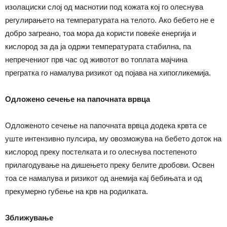
изолациски слој од маснотии под кожата кој го олеснува
регулирањето на температурата на телото. Ако бебето не е
добро загреано, тоа мора да користи повеќе енергија и
кислород за да ја одржи температурата стабилна, па
непречениот прв час од животот во топлата мајчина
прегратка го намалува ризикот од појава на хипогликемија.
Одложено сечење на папочната врвца
Одложеното сечење на папочната врвца додека крвта се
уште интензивно пулсира, му овозможува на бебето доток на
кислород преку постелката и го олеснува постепеното
прилагодување на дишењето преку белите дробови. Освен
тоа се намалува и ризикот од анемија кај бебињата и од
прекумерно губење на крв на родилката.
Зближување