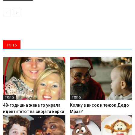
ТОП 5
ТОП 5
ТОП 5
48-годишна жена го украла
Колку е висок и тежок Дедо
идентитетот на својата ќерка
Мраз?