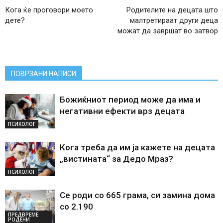
Кога ќе проговори моето
Родителите на децата што
дете?
малтретираат други деца
можат да завршат во затвор
ПОВРЗАНИ НАПИСИ
Божиќниот период може да има и
негативни ефекти врз децата
ПСИХОЛОГ
Кога треба да им ја кажете на децата
„вистината“ за Дедо Мраз?
ПСИХОЛОГ
Се роди со 665 грама, си замина дома
со 2.190
ПРЕДВРЕМЕ
РОДЕНИ