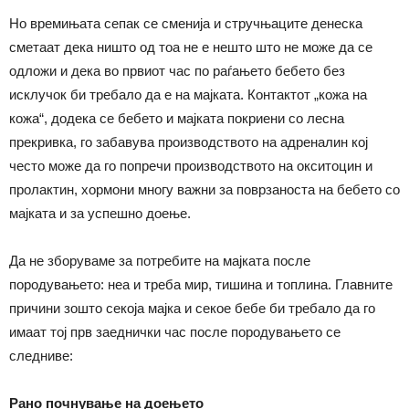
Но времињата сепак се сменија и стручњаците денеска
сметаат дека ништо од тоа не е нешто што не може да се
одложи и дека во првиот час по раѓањето бебето без
исклучок би требало да е на мајката. Контактот „кожа на
кожа“, додека се бебето и мајката покриени со лесна
прекривка, го забавува производството на адреналин кој
често може да го попречи производството на окситоцин и
пролактин, хормони многу важни за поврзаноста на бебето со
мајката и за успешно доење.
Да не зборуваме за потребите на мајката после
породувањето: неа и треба мир, тишина и топлина. Главните
причини зошто секоја мајка и секое бебе би требало да го
имаат тој прв заеднички час после породувањето се
следниве:
Рано почнување на доењето