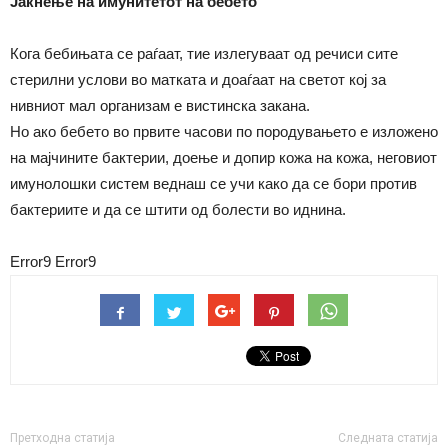
Јакнење на имунитетот на бебето
Кога бебињата се раѓаат, тие излегуваат од речиси сите
стерилни услови во матката и доаѓаат на светот кој за
нивниот мал организам е вистинска закана.
Но ако бебето во првите часови по породувањето е изложено
на мајчините бактерии, доење и допир кожа на кожа, неговиот
имунолошки систем веднаш се учи како да се бори против
бактериите и да се штити од болести во иднина.
Error9
Error9
Претходна статија
Следната статија