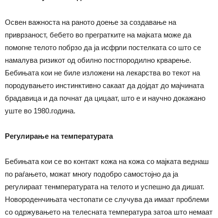
Освен важноста на раното доење за создавање на
приврзаност, бебето во прегратките на мајката може да
помогне телото побрзо да ја исфрли постелката со што се
намалува ризикот од обилно постпородилно крварење.
Бебињата кои не биле изложени на лекарства во текот на
породувањето инстинктивно сакаат да дојдат до мајчината
брадавица и да почнат да цицаат, што е и научно докажано
уште во 1980.година.
Регулирање на температурата
Бебињата кои се во контакт кожа на кожа со мајката веднаш
по раѓањето, можат многу подобро самостојно да ја
регулираат тенмпературата на телото и успешно да дишат.
Новороденчињата честопати се случува да имаат проблеми
со одржувањето на телесната температура затоа што немаат