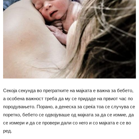
Секоја секунда во прегратките на мајката е важна за бебето,
а особена важност треба да му се придаде на првиот час по
породувањето. Порано, а денеска за среќа тоа се случува се
поретко, бебето се одвојуваше од мајката за да се измие, да
се измери и да се провери дали со него и со мајката е се во
ред.