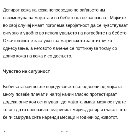
Допирот кожа на кожа непосредно по раѓањето им
овозможува на мајката и на бебето да се запознаат. Мајките
во овој случај имаат поголема веројатност да се чувствуваат
сигурно и удобно во исполнувањето на потребите на бебето.
Окситоцинот е заслужен за мајчинското заштитничко
однесување, а неговото лачење се поттикнува токму со
допир кожа на кожа и со доењето.
Чувство на сигурност
Бебињата кои после породувањето се одвоени од мајката
многу повеќе плачат и на тој начин гласно протестираат,
додека оние кои остануваат до мајката имаат можност уште
тогаш да го препознаат мајчиниот мирис, допир и гласот што
ќе ги смирува сите наренди месеци и години од животот.