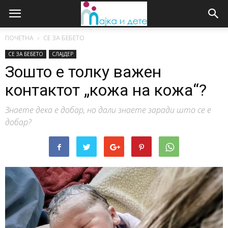
ПОЧЕТНА
СЕ ЗА БЕБЕТО
СЕ ЗА БЕБЕТО
СЛАЈДЕР
Зошто е толку важен
контактот „кожа на кожа“?
Знаете дека е добар, но дали знаете заради што се е
добар?