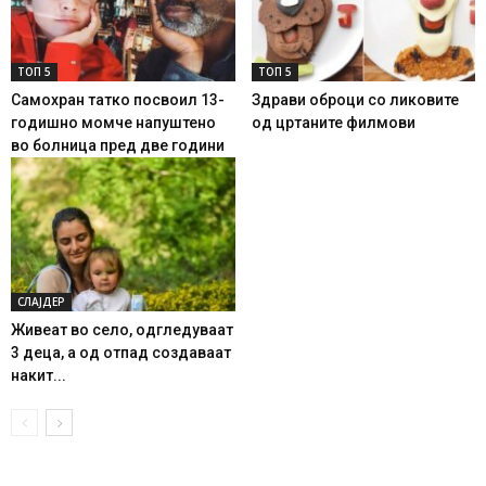
ТОП 5
ТОП 5
Самохран татко посвоил 13-
Здрави оброци со ликовите
годишно момче напуштено
од цртаните филмови
во болница пред две години
СЛАЈДЕР
Живеат во село, одгледуваат
3 деца, а од отпад создаваат
накит...