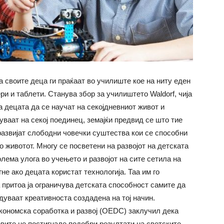
 своите деца ги праќаат во училиште кое на ниту еден
ери и таблети. Станува збор за училиштето Waldorf, чија
а децата да се научат на секојдневниот живот и
уваат на секој поединец, земајќи предвид се што тие
развијат слободни човечки суштества кои се способни
о животот. Многу се посветени на развојот на детската
олема улога во учењето и развојот на сите сетила на
гне ако децата користат технологија. Таа им го
а притоа ја ограничува детската способност самите да
дуваат креативноста создадена на тој начин.
економска соработка и развој (OEDC) заклучил дека
овите не постигнале подобри резултати на светските