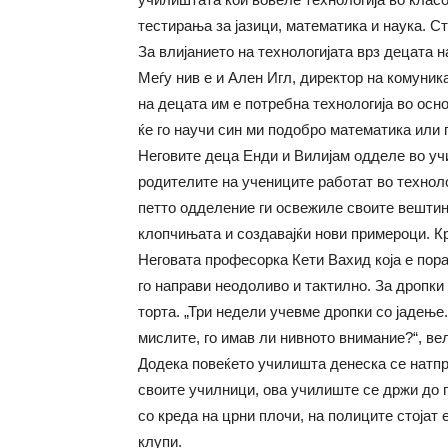
тестирања за јазици, математика и наука. Ст
За влијанието на технологијата врз децата н
Меѓу нив е и Ален Игл, директор на комуник
на децата им е потребна технологија во осно
ќе го научи син ми подобро математика или па
Неговите деца Енди и Вилијам одделе во учи
родителите на учениците работат во технол
петто одделение ги освежиле своите вештин
клопчињата и создавајќи нови примероци. Кр
Неговата професорка Кети Вахид која е пор
го направи неодоливо и тактилно. За дропки 
торта. „Три недели учевме дропки со јадење
мислите, го имав ли нивното внимание?“, вел
Додека повеќето училишта денеска се натпр
своите училници, ова училиште се држи до 
со креда на црни плочи, на полиците стојат
клупи.