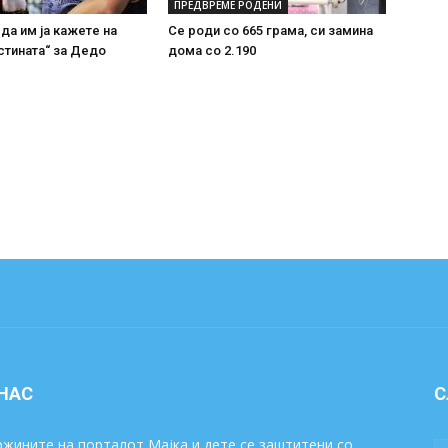
ПРЕДВРЕМЕ РОДЕНИ
 да им ја кажете на
Се роди со 665 грама, си замина
стината“ за Дедо
дома со 2.190
 НАС
С
жините на порталот Мајка и дете се заштитени со