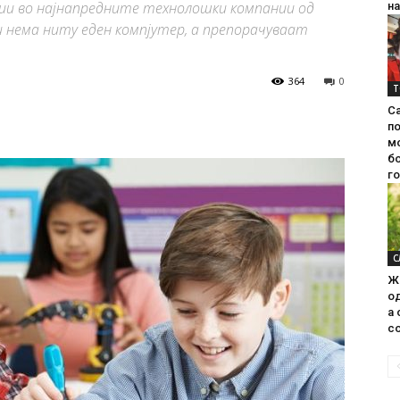
иции во најнапредните технолошки компании од
на
и нема ниту еден компјутер, а препорачуваат
364
0
Т
С
п
м
б
г
С
Ж
од
а 
со