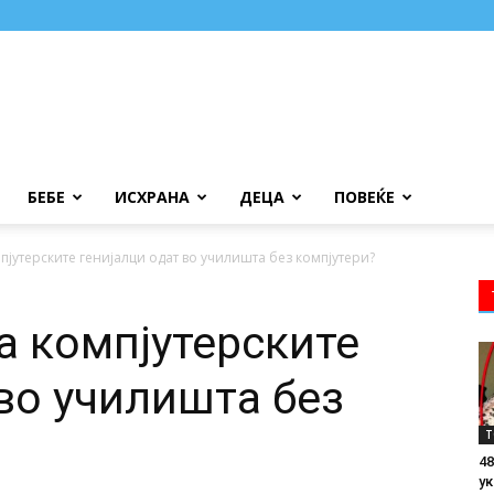
БЕБЕ
ИСХРАНА
ДЕЦА
ПОВЕЌЕ
пјутерските генијалци одат во училишта без компјутери?
а компјутерските
 во училишта без
Т
48
ук