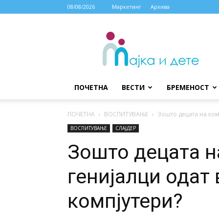
08/08/2026
Маркетинг
Архива
МАЈКА
И
ДЕТЕ
ПОЧЕТНА
ВЕСТИ
БРЕМЕНОСТ
ПОЧЕТНА
ВОСПИТУВАЊЕ
Зошто децата на ком
ВОСПИТУВАЊЕ
СЛАЈДЕР
Зошто децата н
генијалци одат
компјутери?