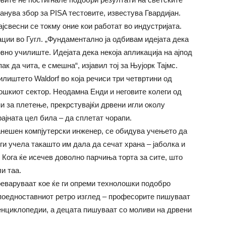
анува збор за PISA тестовите, известува Гвардијан.
ајсвесни се токму оние кои работат во индустријата.
ации во Гугл. „Фундаментално ја одбивам идејата дека
вно училиште. Идејата дека некоја апликација на ајпод
к да чита, е смешна“, изјавил тој за Њујорк Тајмс.
лиштето Waldorf во која речиси три четвртини од
ошкиот сектор. Неодамна Енди и неговите колеги од
и за плетење, прекрстувајќи дрвени игли околу
ајната цел била – да сплетат чорапи.
анешен компјутерски инженер, се обидува учењето да
ги учела такашто им дала да сечат храна – јаболка и
. Кога ќе исечев доволно парчиња торта за сите, што
и таа.
еваруваат кое ќе ги опреми технолошки подобро
поедноставниот ретро изглед – професорите пишуваат
 енциклопедии, а децата пишуваат со моливи на дрвени