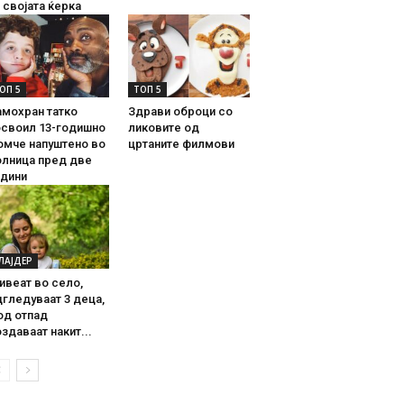
 својата ќерка
ОП 5
ТОП 5
амохран татко
Здрави оброци со
освоил 13-годишно
ликовите од
омче напуштено во
цртаните филмови
олница пред две
одини
ЛАЈДЕР
ивеат во село,
гледуваат 3 деца,
од отпад
здаваат накит...