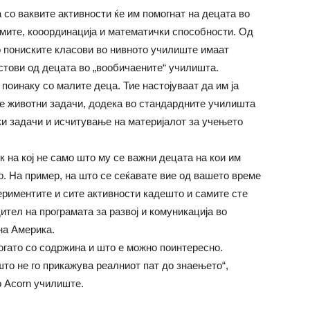
со ваквите активности ќе им помогнат на децата во
емите, кооординација и математички способности. Од
о пониските класови во нивното училиште имаат
стови од децата во „вообичаените“ училишта.
поинаку со малите деца. Тие настојуваат да им ја
ите животни задачи, додека во стандардните училишта
и задачи и исчитување на материјалот за учењето
 на кој не само што му се важни децата на кои им
о. На пример, на што се сеќавате вие од вашето време
ериментите и сите активности кадешто и самите сте
ител на програмата за развој и комуникација во
на Америка.
гато со содржина и што е можно поинтересно.
то не го прикажува реалниот пат до знаењето“,
о Acorn училиште.