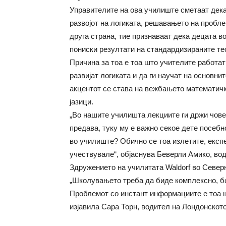
Управителите на ова училиште сметаат дека 
развојот на логиката, решавањето на пробл
друга страна, тие признаваат дека децата в
пониски резултати на стандардизираните те
Причина за тоа е тоа што учителите работат 
развијат логиката и да ги научат на основн
акцентот се става на вежбањето математичк
јазици.
„Во нашите училишта лекциите ги држи човек
предава, туку му е важно секое дете посебн
во училиште? Обично се тоа излетите, експ
учествувале“, објаснува Беверли Амико, вод
Здружението на училитата Waldorf во Север
„Школувањето треба да биде комплексно, бо
Проблемот со инстант информациите е тоа ш
изјавила Сара Торн, водител на Лондонскот