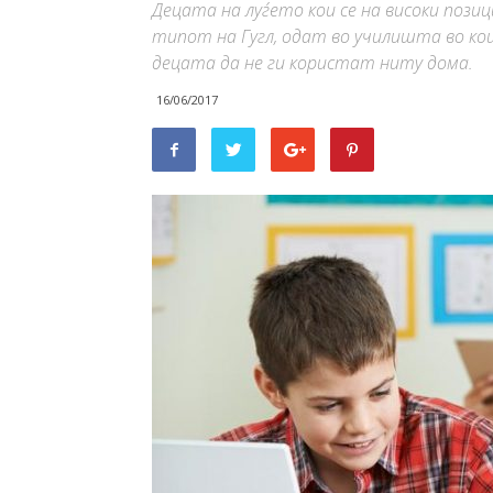
Децата на луѓето кои се на високи поз
типот на Гугл, одат во училишта во ко
децата да не ги користат ниту дома.
16/06/2017