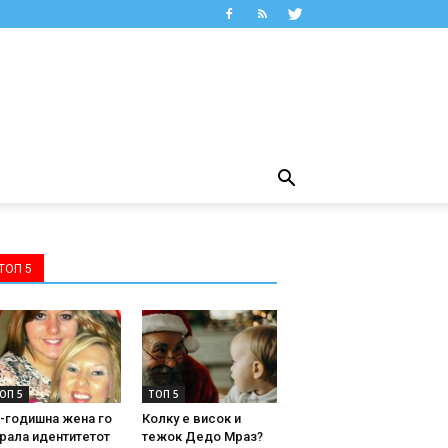
ТОП 5
ОП 5
ТОП 5
-годишна жена го
Колку е висок и
рала идентитетот
тежок Дедо Мраз?