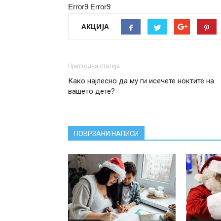
Error9
Error9
АКЦИЈА
Претходна статија
Како најлесно да му ги исечете ноктите на
вашето дете?
ПОВРЗАНИ НАПИСИ