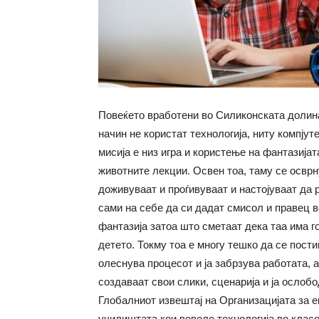
Повеќето вработени во Силиконската долина
начин не користат технологија, ниту компјут
мисија е низ игра и користење на фантазијат
животните лекции. Освен тоа, таму се осврн
доживуваат и проѓивуваат и настојуваат да 
сами на себе да си дадат смисол и правец в
фантазија затоа што сметаат дека таа има г
детето. Токму тоа е многу тешко да се пости
олеснува процесот и ја забрзува работата, 
создаваат свои слики, сценарија и ја ослобо
Глобалниот извештај на Организацијата за 
училиштата кои вовеле технологија во клас