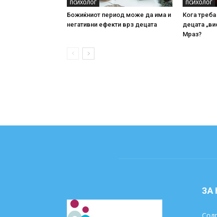
ПСИХОЛОГ
ПСИХОЛОГ
Божиќниот период може да има и
Кога треба
негативни ефекти врз децата
децата „ви
Мраз?
ЗА
Содр