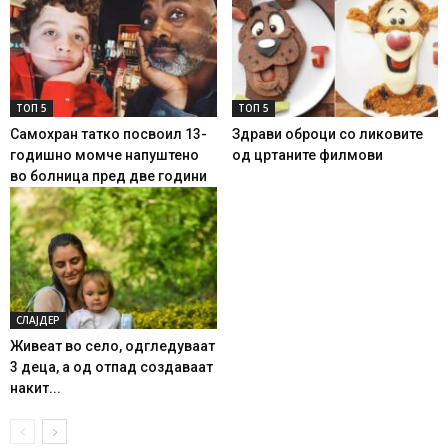
ТОП 5
ТОП 5
Самохран татко посвоил 13-
Здрави оброци со ликовите
годишно момче напуштено
од цртаните филмови
во болница пред две години
СЛАЈДЕР
Живеат во село, одгледуваат
3 деца, а од отпад создаваат
накит...