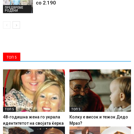
со 2.190
ПРЕДВРЕМЕ
РОДЕНИ
ТОП 5
ТОП 5
ТОП 5
48-годишна жена го украла
Колку е висок и тежок Дедо
идентитетот на својата ќерка
Мраз?