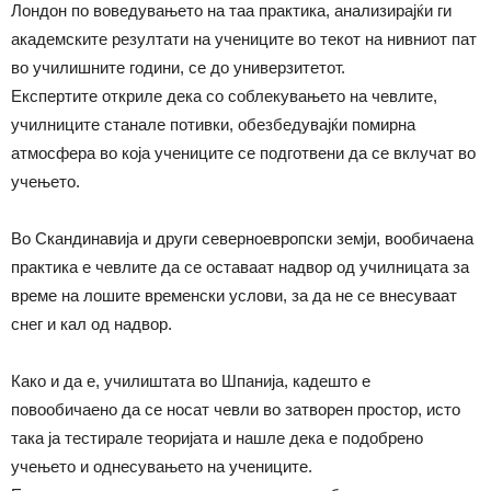
Лондон по воведувањето на таа практика, анализирајќи ги
академските резултати на учениците во текот на нивниот пат
во училишните години, се до универзитетот.
Експертите откриле дека со соблекувањето на чевлите,
училниците станале потивки, обезбедувајќи помирна
атмосфера во која учениците се подготвени да се вклучат во
учењето.
Во Скандинавија и други северноевропски земји, вообичаена
практика е чевлите да се оставаат надвор од училницата за
време на лошите временски услови, за да не се внесуваат
снег и кал од надвор.
Како и да е, училиштата во Шпанија, кадешто е
повообичаено да се носат чевли во затворен простор, исто
така ја тестирале теоријата и нашле дека е подобрено
учењето и однесувањето на учениците.