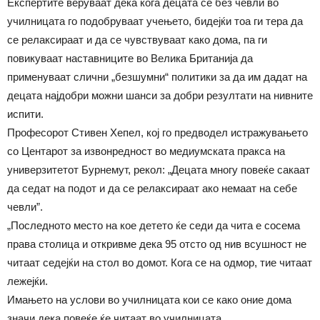
Експертите веруваат дека кога децата се без чевли во
училницата го подобруваат учењето, бидејќи тоа ги тера да
се релаксираат и да се чувствуваат како дома, па ги
повикуваат наставниците во Велика Британија да
применуваат слични „безшумни“ политики за да им дадат на
децата најдобри можни шанси за добри резултати на нивните
испити.
Професорот Стивен Хепел, кој го предводел истражувањето
со Центарот за извонредност во медиумската пракса на
универзитетот Бурнемут, рекол: „Децата многу повеќе сакаат
да седат на подот и да се релаксираат ако немаат на себе
чевли”.
„Последното место на кое детето ќе седи да чита е сосема
права столица и откривме дека 95 отсто од нив всушност не
читаат седејќи на стол во домот. Кога се на одмор, тие читаат
лежејќи.
Имањето на услови во училницата кои се како оние дома
значи дека повеќе ќе читаат во училницата.