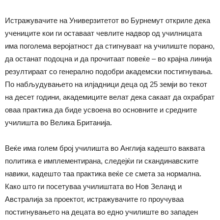
Истражувачите на Универзитетот во Бурнемут откриле дека
учениците кои ги оставаат чевлите надвор од училницата
има поголема веројатност да стигнуваат на училиште порано,
да останат подоцна и да прочитаат повеќе – во крајна линија
резултираат со генерално подобри академски постигнувања.
По набљудувањето на илјадници деца од 25 земји во текот
на десет години, академиците велат дека сакаат да охрабрат
оваа практика да биде усвоена во основните и средните
училишта во Велика Британија.
Веќе има голем број училишта во Англија кадешто ваквата
политика е имплементирана, следејќи ги скандинавските
навики, кадешто таа практика веќе се смета за нормална.
Како што ги посетуваа училиштата во Нов Зеланд и
Австралија за проектот, истражувачите го проучуваа
постигнувањето на децата во едно училиште во западен