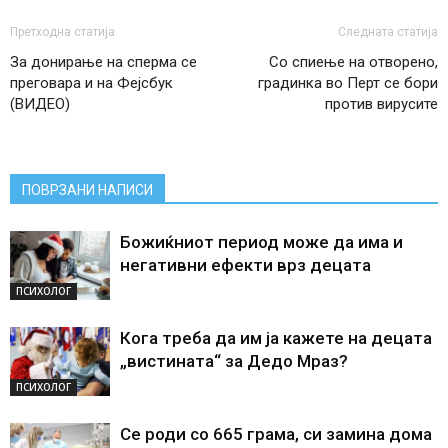
Претходна статија
Следната статија
За донирање на сперма се
Со спиење на отворено,
преговара и на Фејсбук
градинка во Перт се бори
(ВИДЕО)
против вирусите
ПОВРЗАНИ НАПИСИ
Божиќниот период може да има и
негативни ефекти врз децата
ПСИХОЛОГ
Кога треба да им ја кажете на децата
„вистината“ за Дедо Мраз?
ПСИХОЛОГ
Се роди со 665 грама, си замина дома