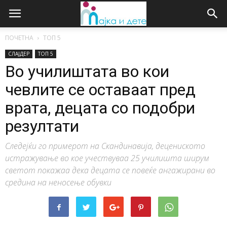
ПОЧЕТНА
ТОП 5
СЛАЈДЕР
ТОП 5
Во училиштата во кои
чевлите се оставаат пред
врата, децата сo подобри
резултати
Следејќи го примерот на Скандинавија, децениското
истражување во кое учествуваа 25 училишта ширум
светот покажаа дека децата се повеќе ангажирани во
средина на неносење обувки