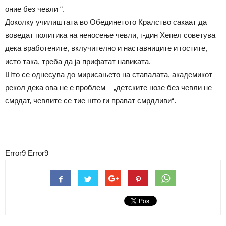
оние без чевли “.
Доколку училиштата во Обединетото Кралство сакаат да
воведат политика на неносење чевли, г-дин Хепел советува
дека вработените, вклучително и наставниците и гостите,
исто така, треба да ја прифатат навиката.
Што се однесува до мирисањето на стапалата, академикот
рекол дека ова не е проблем – „детските нозе без чевли не
смрдат, чевлите се тие што ги прават смрдливи“.
Error9
Error9