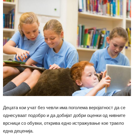
Децата кои учат без чевли има поголема веројатност да се
однесуваат подобро и да добијат добри оценки од нивните
врсници со обувки, открива едно истражување кое траело
една деценија.