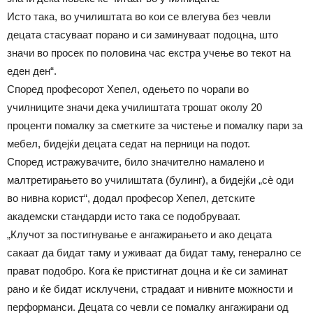
Исто така, во училиштата во кои се влегува без чевли
децата стасуваат порано и си заминуваат подоцна, што
значи во просек по половина час екстра учење во текот на
еден ден“.
Според професорот Хепел, одењето по чорапи во
училниците значи дека училиштата трошат околу 20
проценти помалку за сметките за чистење и помалку пари за
мебел, бидејќи децата седат на перници на подот.
Според истражувачите, било значително намалено и
малтретирањето во училиштата (булинг), а бидејќи „сè оди
во нивна корист“, додал професор Хепел, детските
академски стандарди исто така се подобруваат.
„Клучот за постигнување е ангажирањето и ако децата
сакаат да бидат таму и уживаат да бидат таму, генерално се
прават подобро. Кога ќе пристигнат доцна и ќе си заминат
рано и ќе бидат исклучени, страдаат и нивните можности и
перформанси. Децата со чевли се помалку ангажирани од