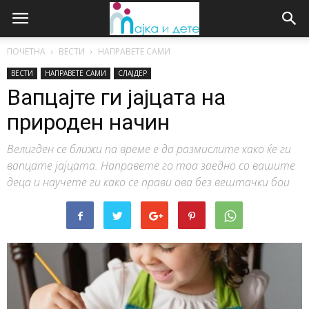
ПОЧЕТНА
ВЕСТИ
НАПРАВЕТЕ САМИ
ВЕСТИ
НАПРАВЕТЕ САМИ
СЛАЈДЕР
Вапцајте ги јајцата на
природен начин
Велигден се ближи па време е да размислите како ќе ги
вапцате јајцата. Направете го тоа заедно со вашите
деца и научете ги како се прави ова без вештачки бои