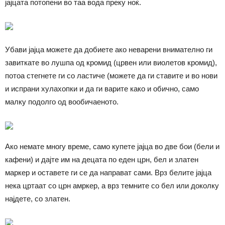
јајцата потопени во таа вода преку ноќ.
Убави јајца можете да добиете ако неварени внимателно ги
завиткате во лушпа од кромид (црвен или виолетов кромид),
потоа стегнете ги со ластиче (можете да ги ставите и во нови
и испрани хулахопки и да ги варите како и обично, само
малку подолго од вообичаеното.
Ако немате многу време, само купете јајца во две бои (бели и
кафени) и дајте им на децата по еден црн, бел и златен
маркер и оставете ги се да направат сами. Врз белите јајца
нека цртаат со црн амркер, а врз темните со бел или доколку
најдете, со златен.