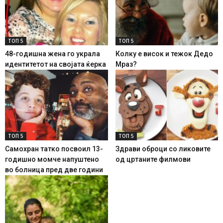
ТОП 5
ТОП 5
48-годишна жена го украла
Колку е висок и тежок Дедо
идентитетот на својата ќерка
Мраз?
ТОП 5
ТОП 5
Самохран татко посвоил 13-
Здрави оброци со ликовите
годишно момче напуштено
од цртаните филмови
во болница пред две години