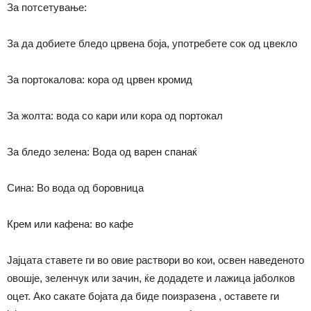
За потсетување:
За да добиете бледо црвена боја, употребете сок од цвекло
За портокалова: кора од црвен кромид
За жолта: вода со кари или кора од портокал
За бледо зелена: Вода од варен спанаќ
Сина: Во вода од боровница
Крем или кафена: во кафе
Јајцата ставете ги во овие раствори во кои, освен наведеното
овошје, зеленчук или зачин, ќе додадете и лажица јаболков
оцет. Ако сакате бојата да биде поизразена , оставете ги