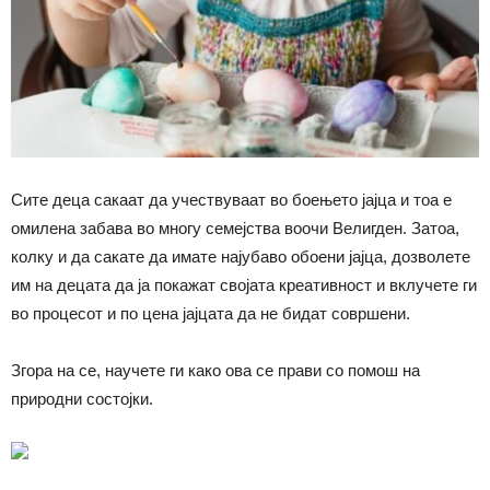
Сите деца сакаат да учествуваат во боењето јајца и тоа е
омилена забава во многу семејства воочи Велигден. Затоа,
колку и да сакате да имате најубаво обоени јајца, дозволете
им на децата да ја покажат својата креативност и вклучете ги
во процесот и по цена јајцата да не бидат совршени.
Згора на се, научете ги како ова се прави со помош на
природни состојки.