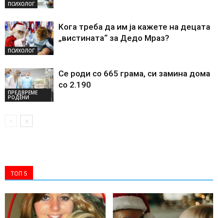
ПСИХОЛОГ
Кога треба да им ја кажете на децата
„вистината“ за Дедо Мраз?
ПСИХОЛОГ
Се роди со 665 грама, си замина дома
со 2.190
ПРЕДВРЕМЕ
РОДЕНИ
ТОП 5