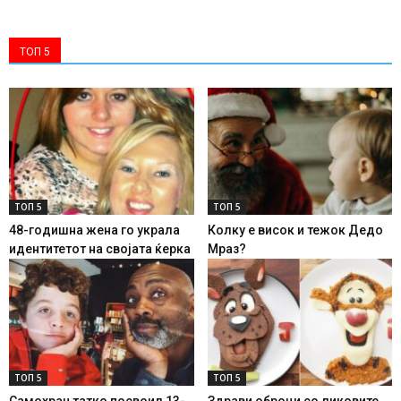
ТОП 5
ТОП 5
ТОП 5
48-годишна жена го украла
Колку е висок и тежок Дедо
идентитетот на својата ќерка
Мраз?
ТОП 5
ТОП 5
Самохран татко посвоил 13-
Здрави оброци со ликовите