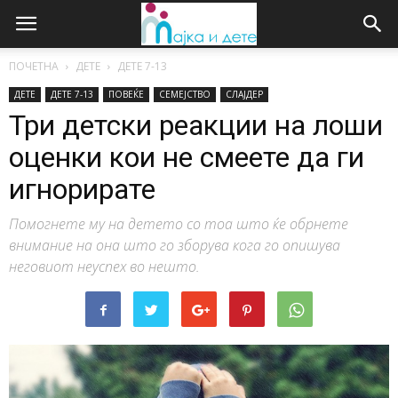
ПОЧЕТНА
ДЕТЕ
ДЕTE 7-13
ДЕТЕ
ДЕTE 7-13
ПОВЕЌЕ
СЕМЕЈСТВО
СЛАЈДЕР
Три детски реакции на лоши
оценки кои не смеете да ги
игнорирате
Помогнете му на детето со тоа што ќе обрнете
внимание на она што го зборува кога го опишува
неговиот неуспех во нешто.