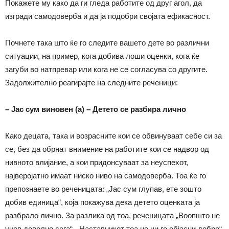
Покажете му како да ги гледа работите од друг агол, да
изгради самодоверба и да ја подобри својата ефикасност.
Почнете така што ќе го следите вашето дете во различни
ситуации, на пример, кога добива лоши оценки, кога ќе
загуби во натпревар или кога не се согласува со другите.
Задолжително реагирајте на следните реченици:
– Јас сум виновен (а) – Детето се разбира лично
Како децата, така и возрасните кои се обвинуваат себе си за
се, без да обрнат внимение на работите кои се надвор од
нивното влијание, а кои придонсуваат за неуспехот,
најверојатно имаат ниско ниво на самодоверба. Тоа ќе го
препознаете во реченицата:
„
Јас сум глупав, ете зошто
добив единица“, која покажува дека детето оценката ја
разбрало лично. За разлика од тоа, реченицата „Воопшто не
учев доволно сега“, „Наставникот тоа не ни го објасни добро“