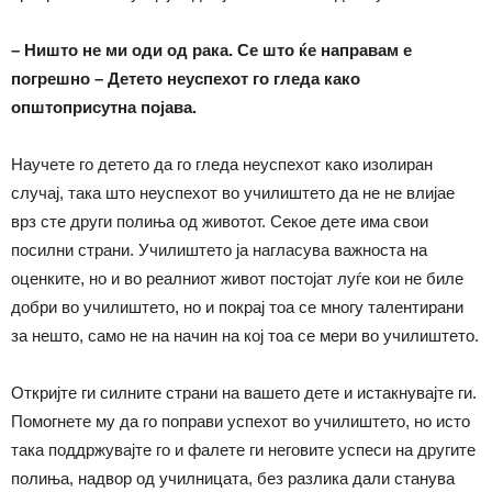
– Ништо не ми оди од рака. Се што ќе направам е
погрешно – Детето неуспехот го гледа како
општоприсутна појава.
Научете го детето да го гледа неуспехот како изолиран
случај, така што неуспехот во училиштето да не не влијае
врз сте други полиња од животот. Секое дете има свои
посилни страни. Училиштето ја нагласува важноста на
оценките, но и во реалниот живот постојат луѓе кои не биле
добри во училиштето, но и покрај тоа се многу талентирани
за нешто, само не на начин на кој тоа се мери во училиштето.
Откријте ги силните страни на вашето дете и истакнувајте ги.
Помогнете му да го поправи успехот во училиштето, но исто
така поддржувајте го и фалете ги неговите успеси на другите
полиња, надвор од училницата, без разлика дали станува