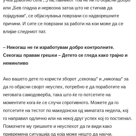
или „Бев гладна и нервозна затоа што не стигнав да
појадувам“, се објаснувања поврзани со надворешните
причини. И сите се поврзани за работи на кои може да се
влијае следниот пат.
–
Никогаш не ги изработувам добро контролните.
Секогаш правам грешки – Детето се гледа како трајно и
неминливо
Ако вашето дете го користи зборот „секогаш“ и „никогаш“ за
да го објасни својот неуспех, потребно е да поработите на
неговата самодоверба, така што ќе го потсетите на
моментите кога ќе се случи спротивното. Можете да го
потсетите на тестот по македонски од минатата недела, кој
го направил одлично или на некој друг успех кој го постигнал.
Помогнете му грешките и неуспехот да ги види како
привремена ситуација од која може нешто да научи.