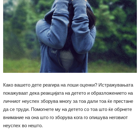
Како вашето дете реагира на лоши оценки? Истражувањата
покажуваат дека реакцијата на детето и образложението на
личниот неуспех зборува многу за тоа дали тоа ќе престане
да се труди. Помогнете му на детето со тоа што ќе обрнете
внимание на она што го зборува кога го опишува неговиот
неуспех во нешто.