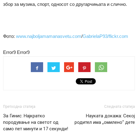
збор за музика, спорт, односот со другарчињата и слично.
Фото:
www.najboljamamanasvetu.com
/
GabrielaP93/flickr.com
Error9
Error9
Претходна статија
Следната статија
За Гинис: Најкратко
Науката докажа: Секој
породување на светот од
родител има „омилено“ дете
само пет минути и 17 секунди!