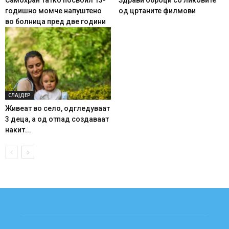
годишно момче напуштено
од цртаните филмови
во болница пред две години
СЛАЈДЕР
Живеат во село, одгледуваат
3 деца, а од отпад создаваат
накит...