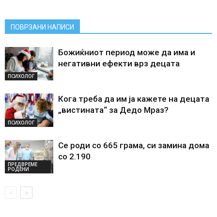
ПОВРЗАНИ НАПИСИ
Божиќниот период може да има и
негативни ефекти врз децата
ПСИХОЛОГ
Кога треба да им ја кажете на децата
„вистината“ за Дедо Мраз?
ПСИХОЛОГ
Се роди со 665 грама, си замина дома
со 2.190
ПРЕДВРЕМЕ
РОДЕНИ