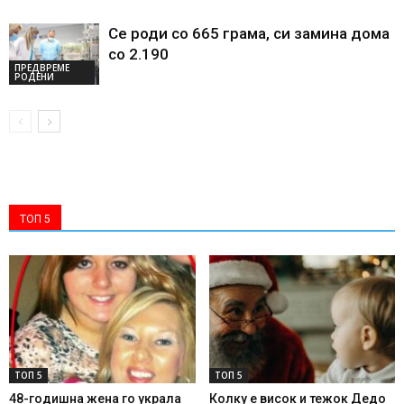
Се роди со 665 грама, си замина дома
со 2.190
ПРЕДВРЕМЕ
РОДЕНИ
ТОП 5
ТОП 5
ТОП 5
48-годишна жена го украла
Колку е висок и тежок Дедо