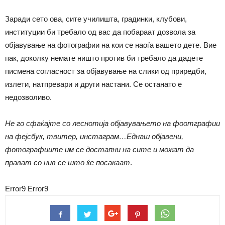
Заради сето ова, сите училишта, градинки, клубови,
институции би требало од вас да побараат дозвола за
објавување на фотографии на кои се наоѓа вашето дете. Вие
пак, доколку немате ништо против би требало да дадете
писмена согласност за објавување на слики од приредби,
излети, натпревари и други настани. Се останато е
недозволиво.
Не го сфаќајте со леснотија објавувањето на фоотграфии
на фејсбук, твитер, инстаграм…Еднаш објавени,
фотографиите им се достапни на сите и можат да
прават со нив се што ќе посакаат
.
Error9
Error9