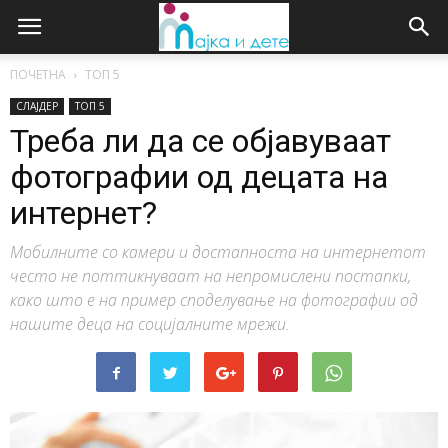
ПОЧЕТНА
ТОП 5
СЛАЈДЕР
ТОП 5
Треба ли да се објавуваат
фотографии од децата на
интернет?
Мобилните со камери и достапноста на интернетот
често не поттикнуваат на непромислени постапки,
како што е на пример споделување на фотографии од
нашите деца на социјалните мрежи.