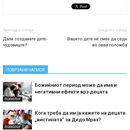
Претходна статија
Следната статија
Дали создавате дете-
Вашето дете не смее да седи
чудовиште?
во оваа положба
ПОВРЗАНИ НАПИСИ
Божиќниот период може да има и
негативни ефекти врз децата
ПСИХОЛОГ
Кога треба да им ја кажете на децата
„вистината“ за Дедо Мраз?
ПСИХОЛОГ