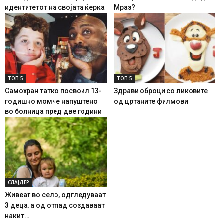
идентитетот на својата ќерка
Мраз?
ТОП 5
ТОП 5
Самохран татко посвоил 13-
Здрави оброци со ликовите
годишно момче напуштено
од цртаните филмови
во болница пред две години
СЛАЈДЕР
Живеат во село, одгледуваат
3 деца, а од отпад создаваат
накит...