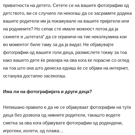
приватноста на детето. Сетете се на вашите фотографии од
детството, ви се случило ли некогаш да се засрамите додека
вашите родители им ја покажувале на вашите пријатели или
на роднините? Но сепак сте имале можност потоа да ја
скинете и „штетата“ да се ограничи на тие неколкумина кои
во моментот биле таму за да ја видат. Не објавувајте
фотографии од вашите голи деца, размислете токму за тоа
како вашето дете ќе реагира на ова кога ќе порасне со оглед
на тоа што она што денеска еднаш ќе се објави на интернет,
останува достапно засекогаш.
Има ли на фотографијата и други деца?
Непишано правило е да не се објавуваат фотографии на туѓи
деца без дозвола од нивните родители, такашто водете
сметка за ова кога објавувате фотографии од родендени,
игротеки, излети, од плажа…