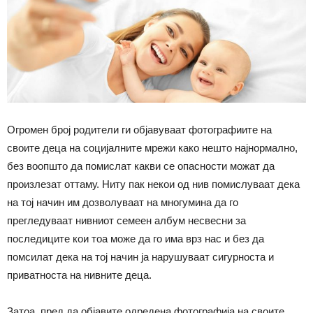
Огромен број родители ги објавуваат фотографиите на
своите деца на социјалните мрежи како нешто најнормално,
без воопшто да помислат какви се опасности можат да
произлезат оттаму. Ниту пак некои од нив помислуваат дека
на тој начин им дозволуваат на многумина да го
прегледуваат нивниот семеен албум несвесни за
последиците кои тоа може да го има врз нас и без да
помсилат дека на тој начин ја нарушуваат сигурноста и
приватноста на нивните деца.
Затоа, пред да објавите одредена фотографија на своите