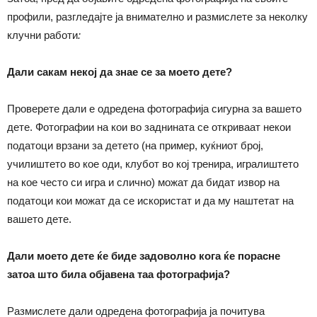
профили, разгледајте ја внимателно и размислете за неколку
клучни работи
:
Дали сакам некој да знае се за моето дете?
Проверете дали е одредена фотографија сигурна за вашето
дете. Фотографии на кои во заднината се откриваат некои
податоци врзани за детето (на пример, куќниот број,
училиштето во кое оди, клубот во кој тренира, игралиштето
на кое често си игра и слично) можат да бидат извор на
податоци кои можат да се искористат и да му наштетат на
вашето дете.
Дали моето дете ќе биде задоволно кога ќе порасне
затоа што била објавена таа фотографија?
Размислете дали одредена фотографија ја почитува