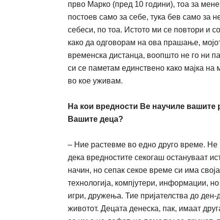
прво Марко (пред 10 години), тоа за мен
постоев само за себе, тука бев само за н
себеси, по тоа. Истото ми се повтори и с
како да одговорам на ова
прашање
, мој
временска дистанца, вооп
ш
то не го ни 
си се паметам единствено како мајка на 
во кое
уживам
.
На кои вредност
и
Ве нау
ч
иле ва
ш
ите 
Вашите
деца?
– Ние растевме во едно друго време.
Не
дека вредностите секога
ш
остануваат ис
начин
, но сепак секое време си има сво
технологија,
компјутери
, информации, но
игри,
дружења
. Тие пријателства до ден-
ж
ивотот. Децата денеска, пак, имаат дру