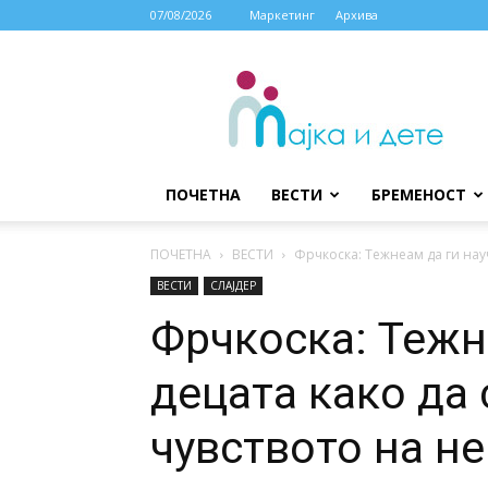
07/08/2026
Маркетинг
Архива
МАЈКА
И
ДЕТЕ
ПОЧЕТНА
ВЕСТИ
БРЕМЕНОСТ
ПОЧЕТНА
ВЕСТИ
Фрчкоска: Тежнеам да ги науч
ВЕСТИ
СЛАЈДЕР
Фрчкоска: Тежн
децата како да 
чувството на н