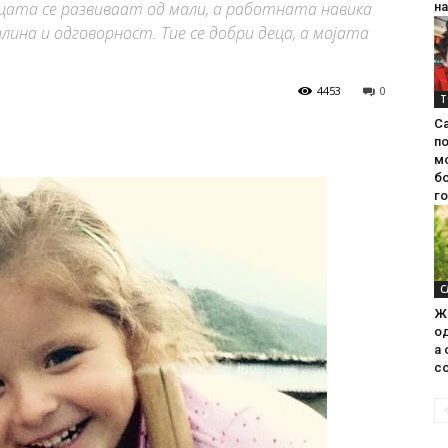
децата се развиваат од мали, а работната навика
на
плина и одговорност. Тие се добри деца, а мојата
4453
0
Т
С
п
м
б
г
С
Ж
од
а 
со