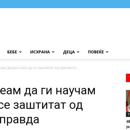
БЕБЕ
ИСХРАНА
ДЕЦА
ПОВЕЌЕ
ам децата како да се заштитат од чувството...
еам да ги научам
се заштитат од
Т
еправда
48
ук