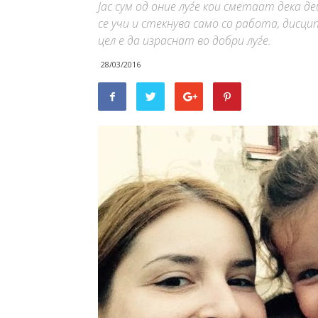
Јас сум од оние луѓе кои сметаат дека 
се учи и стекнува само со работа, дисци
цел е да израснат во добри луѓе.
28/03/2016