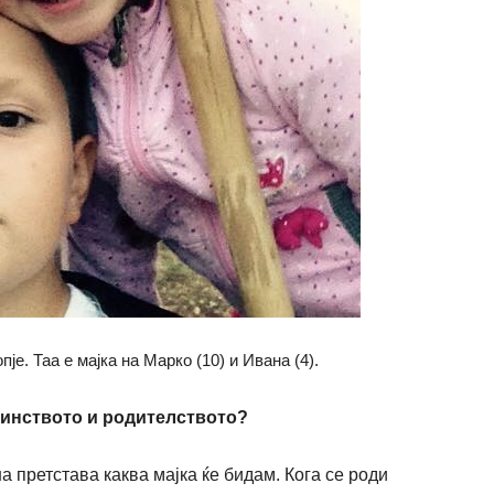
е. Таа е мајка на Марко (10) и Ивана (4).
инството и родителството?
а претстава каква мајка
ќ
е бидам. Кога се роди