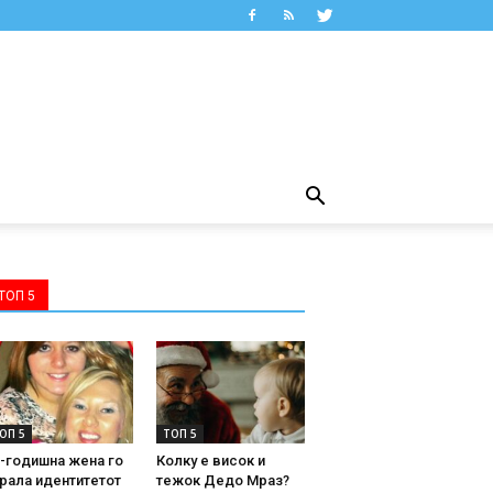
ТОП 5
ОП 5
ТОП 5
-годишна жена го
Колку е висок и
рала идентитетот
тежок Дедо Мраз?