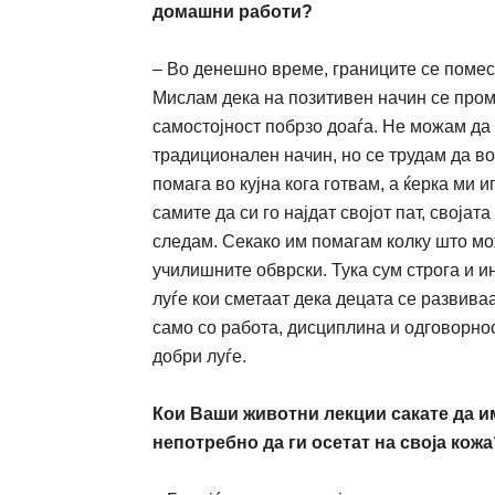
домашни работи
?
– Во дене
ш
но време, границите се помест
Мислам дека на
п
озитивен
начин
се пром
самостојност побрзо
доаѓа
. Не мо
ж
ам да
традиционален на
ч
ин, но се трудам да 
помага во кујна кога
готвам
, а
ќ
ерка ми и
самите да си го најдат својот пат, својата
следам. Секако им помагам колку
ш
то
мо
училиш
ните обврски. Тука сум строга и 
луѓе
кои
сметаат дека децата се развиваа
само со работа, дисциплина и одговорно
добри
луѓе
.
Кои Ваши животни лекции сакате да и
непотребно да ги осетат на своја кожа