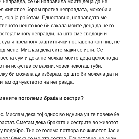
и неправда,
с
е би направила моите деца да не
ел
ж
ивот се борам против неправдата,
можеби
и
т
, која ја работам. Едноставно, неправдата ме
твеното не
ш
то кое би сакала моите деца да не го
остојат многу неправди, на
ш
то сме сведоци и
а сум и премногу за
ш
титни
ч
ки поставена
кон
нив, не
 од мене. Мислам дека сите мајки се исти. Се
свесна сум и дека не мо
ж
ам моите деца целосно да
отни искуства се
важни
,
ч
овек некога
ш
губи,
олку би
можела
да изберам, од
ш
то би
можела
да ги
титам од
ч
увството на неправда.
нивните поголеми браќа и сестри?
с. Мислам дека тој однос во иднина
уште
повеке
ќ
е
 растат. Сметам дека
браќата
и сестри
те
во
жи
вотот
у подобро. Тие се г
олема потпора во
ж
ивотот. Јас и
ногу блиска со моја
та
сестра. Едноставно, не знам