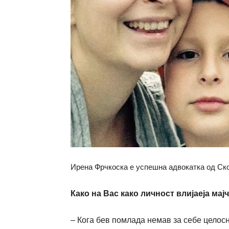
Ирена Фрчкоска е успешна адвокатка од Скопј
Како на Вас како ли
ч
ност
влијаеја
мај
ч
–
Кога
б
ев помлада немав за
себе целосн