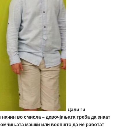
Дали ги
 на
ч
ин
во смисла – девочјињата треба да знаат
 момчињата машки или воопшто да не работат