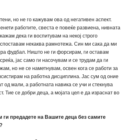
ени, но не го ка
ж
увам ова од негативен аспект.
енети работите, свеста е
повеќе
развиена, нивната
кажам
дека ги воспитувам на некој строго
воспоставам некаква
рамнотежа
. Син ми сака да ми
гра
фудбал. Ништо
не ги форсирам, ги оставам
среќа
, јас само ги
насочувам
и се трудам да ги
жам
, но не се наметнувам, освен кога се работи за
инсистирам на работна дисциплина. Јас сум од оние
т од мали, а работната навика се у
ч
и и стекнува
ст.
Тие се добри деца, а мојата цел е да израснат во
м ги предадете на Вашите деца без самите
?