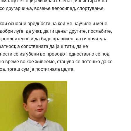
 помалку се социјализираат. Сепак, инсистирам на
 со
другарчиња
,
возење
велосипед,
спортување
.
кои основни вредности на кои ме
научиле
и мене
т добри
луѓе
, да у
ч
ат, да ги ценат другите, послабите,
дополнително и да биде прави
ч
ен, да ги по
ч
итува
атност, а сопствената да ја
ш
тити, да не
ности се изгубени во преводот, едноставно се под
вно време во кое
ж
ивееме, станува се поте
ш
ко да се
оа, тога
ш
сум ја постигнала целта.