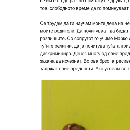
се им е на дофат, но помалку се
дружат
,
тоа, слободното време да го поминуваат
Се трудам да ги
научам
моите деца на не
моите родители. Да по
ч
итуваат, да бида
разли
ч
ните. Со сопругот го у
ч
име Марко 
туѓите
религии, да ја по
ч
итува
туѓата
прив
дискриминира. Денес многу од овие вред
закана да
исчезнат
. Во ова брзо, агреси
задр
ж
ат овие вредности. Ако успеам во т