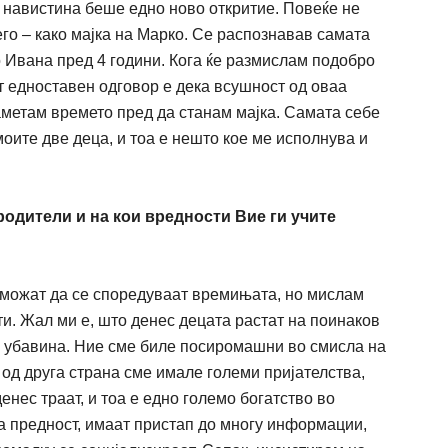
е навистина
беше
едно ново откритие.
Повеќе
не
его – како мајка на Марко. Се распознавав самата
о Ивана пред 4 години. Кога
ќ
е размислам подобро
от едноставен одговор е дека всу
ш
ност од оваа
паметам времето пред да станам мајка. Самата себе
моите две деца, и тоа е
нешто
кое ме исполнува и
родители и на кои вредности Вие ги у
ч
ите
 можат
да се споредуваат
времињата
, но мислам
ти.
Ж
ал ми е,
ш
то денес децата растат на поинаков
ја убавина. Ние сме биле посирома
ш
ни во смисла на
 од друга страна сме имале големи пријателства,
денес траат, и тоа е едно големо богатство во
га предност, имаат пристап до многу информации,