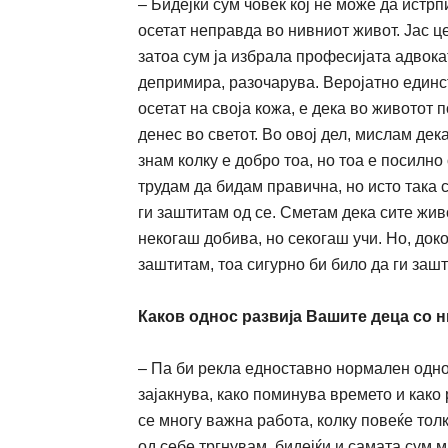
–
Бидејќи
сум
ч
овек кој не мо
ж
е да истрп
осетат неправда во нивниот
ж
ивот. Јас ц
затоа сум ја избрала професијата
адвока
депримира, разо
ч
арува. Веројатно единс
осетат на своја ко
ж
а, е дека во
ж
ивотот п
денес во светот. Во овој дел, мислам дек
знам колку е добро тоа, но тоа е посилно
трудам да бидам прави
ч
на, но исто така 
ги за
ш
титам о
д
се. Сметам дека сите
ж
ив
некога
ш
добива, но секога
ш
у
ч
и. Но, док
за
ш
титам, тоа сигурно б
и
бил
о
да ги за
ш
Каков однос развија Вашите деца со 
– Па би рекла едноставно нормален одно
зајакнува, како поминува времето и како
се многу
важна
работа, колку
повеќе
толк
од себе тргнувам,
бидејќи
и самата сум м