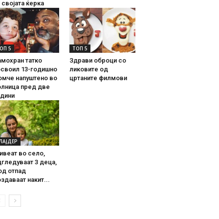
 својата ќерка
ОП 5
ТОП 5
амохран татко
Здрави оброци со
освоил 13-годишно
ликовите од
омче напуштено во
цртаните филмови
олница пред две
одини
ЛАЈДЕР
ивеат во село,
гледуваат 3 деца,
од отпад
здаваат накит...