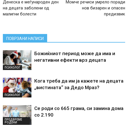
Денеска е меѓународен ден
Момче речиси умрело поради
на децата заболени од
нов бизарен и опасен
малигни болести
предизвик
ПОВРЗАНИ НАПИСИ
Божиќниот период може да има и
негативни ефекти врз децата
ПСИХОЛОГ
Кога треба да им ја кажете на децата
„вистината“ за Дедо Мраз?
ПСИХОЛОГ
Се роди со 665 грама, си замина дома
со 2.190
ПРЕДВРЕМЕ
РОДЕНИ