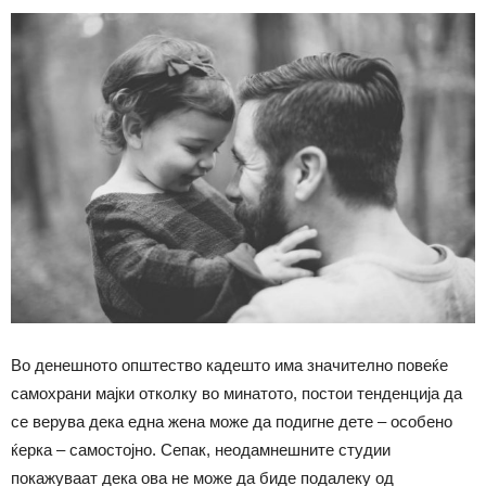
Во денешното општество кадешто има значително повеќе
самохрани мајки отколку во минатото, постои тенденција да
се верува дека една жена може да подигне дете – особено
ќерка – самостојно. Сепак, неодамнешните студии
покажуваат дека ова не може да биде подалеку од