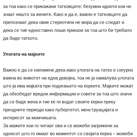
за тоа како се прикажани татковците: безумни идиоти кои не
знаат ништо за жените. Како и да е, важно е татковците да
препознаат дека овие стереотипи не мора да се следат и
дека се тие едноставно лоши прикази за тоа што би требало
да биде таткото.
Улогата на мајките
Важно е да се напомене дека иако улогата на татко е сигурно
важна во животот на една девојка, тоа не ја намалува улогата
што ја има мајката при подигањето на ќерките. Мајките можат
да обезбедат вредни информации и совети за тоа што значи
да се биде жена и тие ќе ги водат своите ќерки преку
преодните периоди како пубертетот, менструацијата и
интересот за момчињата.
За мажите кои го читаат ова и се можеби загрижени за
односот што го имаат во моментот со својата ќерка – можеби