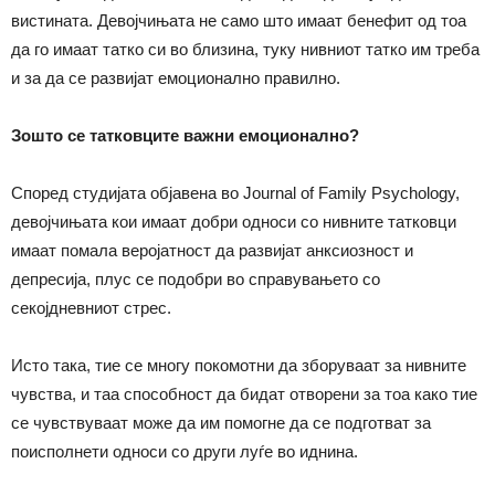
вистината. Девојчињата не само што имаат бенефит од тоа
да го имаат татко си во близина, туку нивниот татко им треба
и за да се развијат емоционално правилно.
Зошто се татковците важни емоционално?
Според студијата објавена во Journal of Family Psychology,
девојчињата кои имаат добри односи со нивните татковци
имаат помала веројатност да развијат анксиозност и
депресија, плус се подобри во справувањето со
секојдневниот стрес.
Исто така, тие се многу покомотни да зборуваат за нивните
чувства, и таа способност да бидат отворени за тоа како тие
се чувствуваат може да им помогне да се подготват за
поисполнети односи со други луѓе во иднина.