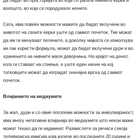
да бидат во просторијата во која се раѓале нивните ќерки и
воопшто, во која се породувале жените.
Сега, има повеќе можности мажите да бидат вклучени во
животот на своите ќерки уште од самиот почеток. Тие можат
да им ги менуваат пелените, а доколку мајката се измолзува
ии пак користи формула, можат да бидат вклучени дури и во
хранењето на нивните мали девојчиња. На крајот на денот,
кога ги ставаат на спиење, е уште еден начин на кој
татковците можат да изградат значајна врска од самиот
почеток.
Влијанието на медиумите
За жал, дури и со овие поголеми можности за инволвираност,
има многу негативни влијанија во медиумите што некои мажи
можат тешко да ги надминат. Размислете за речиси секоја
телевизиска емисија која излезе во последните 20 години и