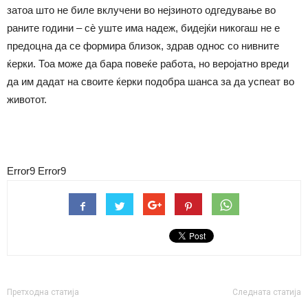
затоа што не биле вклучени во нејзиното одгедување во
раните години – сè уште има надеж, бидејќи никогаш не е
предоцна да се формира близок, здрав однос со нивните
ќерки. Тоа може да бара повеќе работа, но веројатно вреди
да им дадат на своите ќерки подобра шанса за да успеат во
животот.
Error9
Error9
Претходна статија
Следната статија