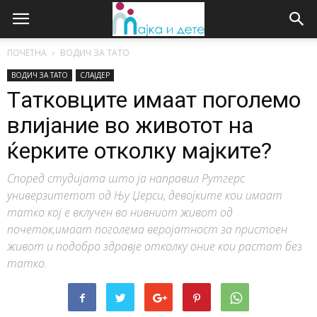
ПОЧЕТНА
ВОДИЧ ЗА ТАТО
ВОДИЧ ЗА ТАТО
СЛАЈДЕР
Tатковците имаат поголемо
влијание во животот на
ќерките отколку мајките?
Според студијата што ја направил Рутгерс
универзитетот од Њу Џерси, девојките кои имаат
татко кој е вклучен во нивниот живот од
почеток,имаат поголема веројатност за пристоен
живот и подобро здравје отколку оние кои растат без
татко.