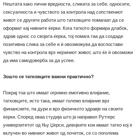
Нештата како лични вредности, сликата за себе, односите,
сексуалноста и чувството за контрола над сопствениот
живот се другите работи што татковците помагаат да се
оформат кај нивните ќерки. Кога таткото формира длабок,
здрав однос со својата ќерка, тој помага таа да создаде
позитивна слика за себе и ѝ овозможува да воспостави
чувство на контрола врз нејзиниот живот, што ќе ѝ овозможи
да има самодоверба за да успее.
Зошто се татковците важни практично?
Покрај тоа што имаат огромно емотивно влијание,
татковците, исто така, имаат големо влијание врз
финансиите, па дури и врз физичкото здравје на своите
ќерки. Според оваа студија што ја направил Рутгерс
универзитетот од Њу Џерси, девојките кои имаат татко кој е
вклучен во нивниот живот од почеток, се со поголема