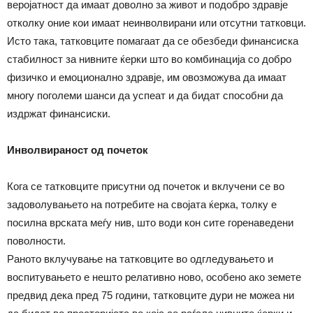
веројатност да имаат доволно за живот и подобро здравје
отколку оние кои имаат неинволвирани или отсутни татковци.
Исто така, татковците помагаат да се обезбеди финансиска
стабилност за нивните ќерки што во комбинација со добро
физичко и емоционално здравје, им овозможува да имаат
многу поголеми шанси да успеат и да бидат способни да
издржат финансиски.
Инволвираност од почеток
Кога се татковците присутни од почеток и вклучени се во
задоволувањето на потребите на својата ќерка, толку е
посилна врската меѓу нив, што води кон сите горенаведени
поволности.
Раното вклучување на татковците во одгледувањето и
воспитувањето е нешто релативно ново, особено ако земете
предвид дека пред 75 години, татковците дури не можеа ни