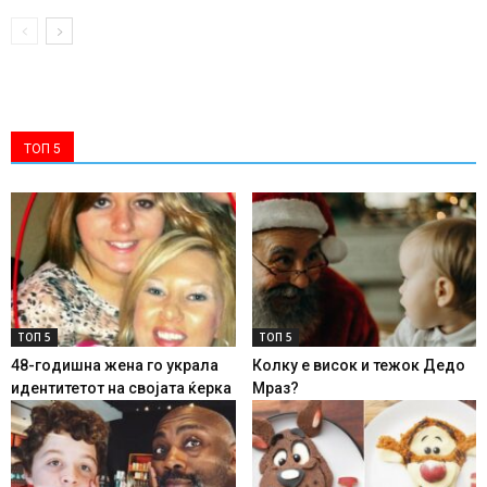
ТОП 5
ТОП 5
ТОП 5
48-годишна жена го украла
Колку е висок и тежок Дедо
идентитетот на својата ќерка
Мраз?