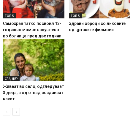
ТОП 5
ТОП 5
Самохран татко посвоил 13-
Здрави оброци со ликовите
годишно момче напуштено
од цртаните филмови
во болница пред две години
СЛАЈДЕР
Живеат во село, одгледуваат
3 деца, а од отпад создаваат
накит...