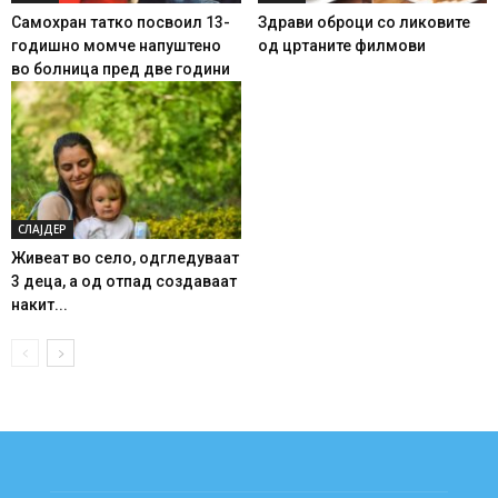
Самохран татко посвоил 13-
Здрави оброци со ликовите
годишно момче напуштено
од цртаните филмови
во болница пред две години
СЛАЈДЕР
Живеат во село, одгледуваат
3 деца, а од отпад создаваат
накит...