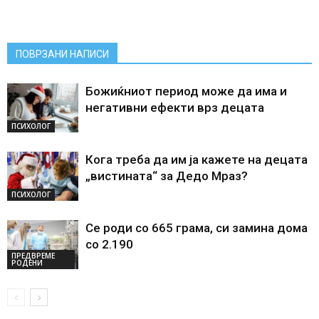
ПОВРЗАНИ НАПИСИ
Божиќниот период може да има и
негативни ефекти врз децата
ПСИХОЛОГ
Кога треба да им ја кажете на децата
„вистината“ за Дедо Мраз?
ПСИХОЛОГ
Се роди со 665 грама, си замина дома
со 2.190
ПРЕДВРЕМЕ
РОДЕНИ