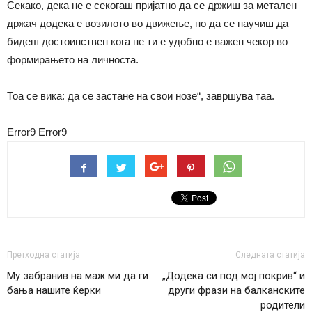
Секако, дека не е секогаш пријатно да се држиш за метален
држач додека е возилото во движење, но да се научиш да
бидеш достоинствен кога не ти е удобно е важен чекор во
формирањето на личноста.
Тоа се вика: да се застане на свои нозе“, завршува таа.
Error9
Error9
Претходна статија
Следната статија
Му забранив на маж ми да ги
„Додека си под мој покрив“ и
бања нашите ќерки
други фрази на балканските
родители