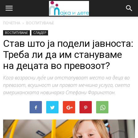
ПОЧЕТНА
ВОСПИТУВАЊЕ
ВОСПИТУВАЊЕ
СЛАЈДЕР
Став што ја подели јавноста:
Треба ли да им стануваме
на децата во превозот?
Кога возрасни луѓе им отстапуваат место на деца во
превозот, всушност им прават мечкина услуга, смета
американската новинарка Стефани Фарингтон.