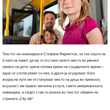
Текстот на новинарката Стефани Фарингтон, за тоа зошто не
ѝ паѓа на памет да му го отстапи своето место во јавниот
превоз на дете, крена голема врева на социјалните мрежи –
едни се согласуваат со неа, а други ја осудуваат. Кога
возрасни луѓе им отстапуваат место на деца во превозот,
всушност им прават мечкина услуга, смета американската
новинарка, а својот став го изнела во текстот објавен на
страната „City lab“.