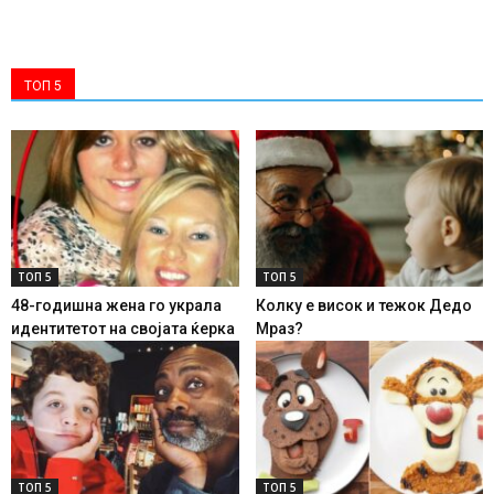
ТОП 5
ТОП 5
ТОП 5
48-годишна жена го украла
Колку е висок и тежок Дедо
идентитетот на својата ќерка
Мраз?
ТОП 5
ТОП 5