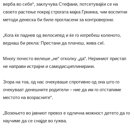
верба во себе“, заклучува Стефани, потсетувајќи се на
своето растење покрај строгата мајка Гркинка, чии воспитни
методи денеска би биле прогласени за контроверзни.
„Кога ќе паднев од велосипед и ќе го изгребеш коленото,
веднаш би рекла: Престани да плачеш, жива си!.
Многу почесто велеше „не“ отколку „да“. Нејзиниот пристап
не направи истрајни и самодисциплинирани.
Згора на тоа, од нас очекуваше спротивно од она што го
очекуваат денешните родители – ние да им го отстапиме
местото на возрасните“.
„Возењето во јавниот превоз е одлична можност детето да го
научиме да се снајде во гужва.