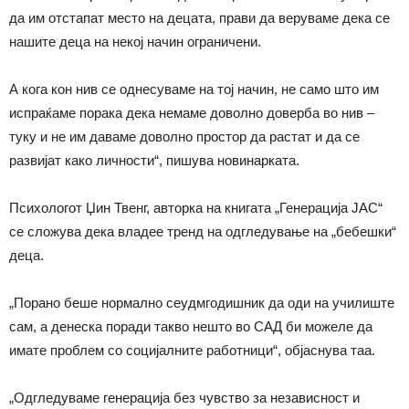
да им отстапат место на децата, прави да веруваме дека се
нашите деца на некој начин ограничени.
А кога кон нив се однесуваме на тој начин, не само што им
испраќаме порака дека немаме доволно доверба во нив –
туку и не им даваме доволно простор да растат и да се
развијат како личности“, пишува новинарката.
Психологот Џин Твенг, авторка на книгата „Генерација ЈАС“
се сложува дека владее тренд на одгледување на „бебешки“
деца.
„Порано беше нормално сеудмгодишник да оди на училиште
сам, а денеска поради такво нешто во САД би можеле да
имате проблем со социјалните работници“, објаснува таа.
„Одгледуваме генерација без чувство за независност и