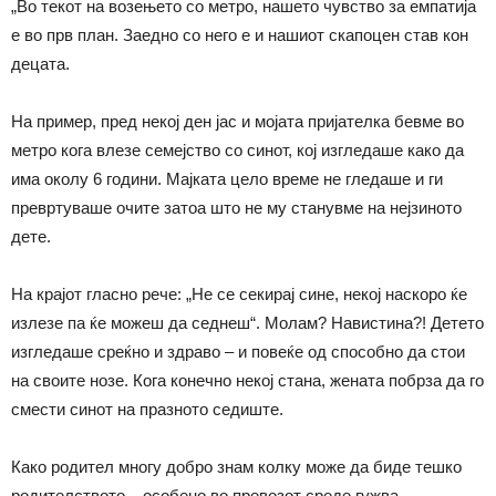
„Во текот на возењето со метро, нашето чувство за емпатија
е во прв план. Заедно со него е и нашиот скапоцен став кон
децата.
На пример, пред некој ден јас и мојата пријателка бевме во
метро кога влезе семејство со синот, кој изгледаше како да
има околу 6 години. Мајката цело време не гледаше и ги
превртуваше очите затоа што не му станувме на нејзиното
дете.
На крајот гласно рече: „Не се секирај сине, некој наскоро ќе
излезе па ќе можеш да седнеш“. Молам? Навистина?! Детето
изгледаше среќно и здраво – и повеќе од способно да стои
на своите нозе. Кога конечно некој стана, жената побрза да го
смести синот на празното седиште.
Како родител многу добро знам колку може да биде тешко
родителството – особено во превозот среде гужва.