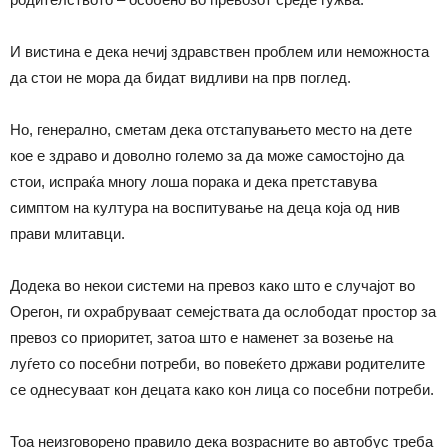
И вистина е дека нечиј здравствен проблем или неможноста
да стои не мора да бидат видливи на прв поглед.
Но, генерално, сметам дека отстапувањето место на дете
кое е здраво и доволно големо за да може самостојно да
стои, испраќа многу лоша порака и дека претставува
симптом на култура на воспитување на деца која од нив
прави млитавци.
Додека во некои системи на превоз како што е случајот во
Орегон, ги охрабруваат семејствата да ослободат простор за
превоз со приоритет, затоа што е наменет за возење на
луѓето со посебни потреби, во повеќето држави родителите
се однесуваат кон децата како кон лица со посебни потреби.
Тоа неизговорено правило дека возрасните во автобус треба