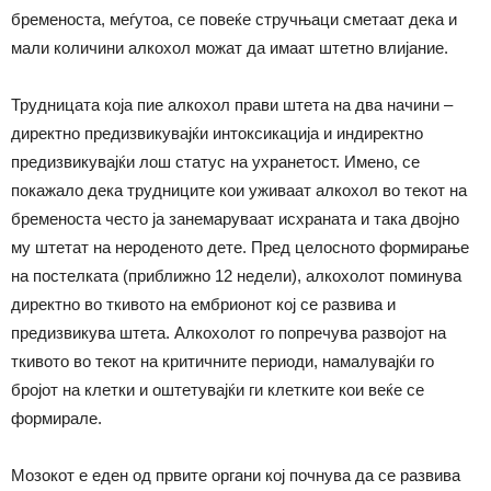
бременоста, меѓутоа, се повеќе стручњаци сметаат дека и
мали количини алкохол можат да имаат штетно влијание.
Трудницата која пие алкохол прави штета на два начини –
директно предизвикувајќи интоксикација и индиректно
предизвикувајќи лош статус на ухранетост. Имено, се
покажало дека трудниците кои уживаат алкохол во текот на
бременоста често ја занемаруваат исхраната и така двојно
му штетат на нероденото дете. Пред целосното формирање
на постелката (приближно 12 недели), алкохолот поминува
директно во ткивото на ембрионот кој се развива и
предизвикува штета. Алкохолот го попречува развојот на
ткивото во текот на критичните периоди, намалувајќи го
бројот на клетки и оштетувајќи ги клетките кои веќе се
формирале.
Мозокот е еден од првите органи кој почнува да се развива