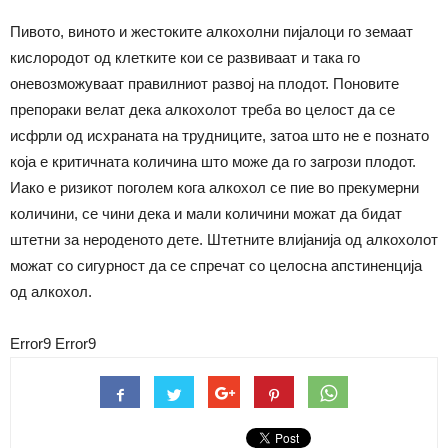
Пивото, виното и жестоките алкохолни пијалоци го земаат
кислородот од клетките кои се развиваат и така го
оневозможуваат правилниот развој на плодот. Поновите
препораки велат дека алкохолот треба во целост да се
исфрли од исхраната на трудниците, затоа што не е познато
која е критичната количина што може да го загрози плодот.
Иако е ризикот поголем кога алкохол се пие во прекумерни
количини, се чини дека и мали количини можат да бидат
штетни за нероденото дете. Штетните влијанија од алкохолот
можат со сигурност да се спречат со целосна апстиненција
од алкохол.
Error9
Error9