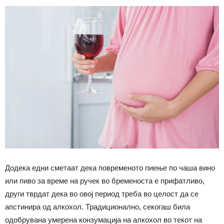
Додека едни сметаат дека повременото пиење по чаша вино
или пиво за време на ручек во бременоста е прифатливо,
други тврдат дека во овој период треба во целост да се
апстинира од алкохол. Традиционално, секогаш била
одобрувана умерена конзумација на алкохол во текот на