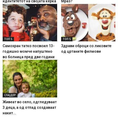
идентитетот на својата ќерка
Мраз?
ТОП 5
ТОП 5
Самохран татко посвоил 13-
Здрави оброци со ликовите
годишно момче напуштено
од цртаните филмови
во болница пред две години
СЛАЈДЕР
Живеат во село, одгледуваат
3 деца, а од отпад создаваат
накит...