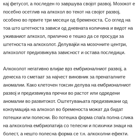
кај фетусот, а последен го завршува својот развој. Мозокот е
посебно осетлив на алкохол во текот на својот развој,
особено во првите три месеци од бременоста. Со оглед на
тоа што штетноста зависи од дневната количина и видот на
уживаниот алкохол, прилично е тешко да се просуди за
штетноста на алкохолот. Делувајќи на мозочните центри,
алкохолот предизвикува зависност и остава последици.
Алкохолот негативно влијае врз ембрионалниот развој, а
денеска го сметаат за најчест виновник за пренаталните
аномалии. Како клеточен токсин делува на ембрионалниот
развој и предизвикува пречки во растот или одредени
аномалии во развитокот. Оштетувањата предизвикани од
конзумација на алкохол во бременоста можат да бидат
потешки или полесни. Во потешка форма спаѓа полна слика
на алкохолна ембриопатија со телесни и психички знаци на
болест, а нешто полесна форма се т.н. алкохолни ефекти.