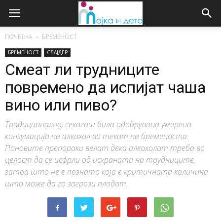
ПОЧЕТНА
БРЕМЕНОСТ
БРЕМЕНОСТ
СЛАЈДЕР
Смеат ли трудниците
повремено да испијат чаша
вино или пиво?
Традиционално, секогаш била одобрувана умерена
конзумација на алкохол во текот на бременоста.
Поновите препораки велат дека алкохолот треба во
целост да се исфрли од исхраната на трудниците,
затоа што не е познато која е критичната количина
што може да го загрози плодот.