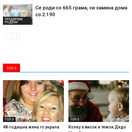
Се роди со 665 грама, си замина дома
со 2.190
ПРЕДВРЕМЕ
РОДЕНИ
ТОП 5
ТОП 5
ТОП 5
48-годишна жена го украла
Колку е висок и тежок Дедо