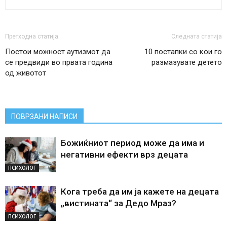
Претходна статија
Следната статија
Постои можност аутизмот да
10 постапки со кои го
се предвиди во првата година
размазувате детето
од животот
ПОВРЗАНИ НАПИСИ
Божиќниот период може да има и
негативни ефекти врз децата
ПСИХОЛОГ
Кога треба да им ја кажете на децата
„вистината“ за Дедо Мраз?
ПСИХОЛОГ