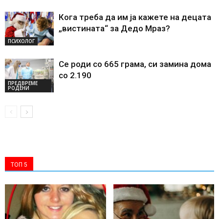
Кога треба да им ја кажете на децата
„вистината“ за Дедо Мраз?
ПСИХОЛОГ
Се роди со 665 грама, си замина дома
со 2.190
ПРЕДВРЕМЕ
РОДЕНИ
ТОП 5