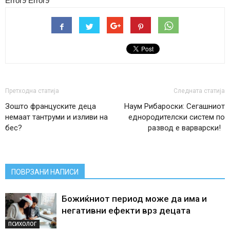
Error9
Error9
Претходна статија
Следната статија
Зошто француските деца
Наум Рибароски: Сегашниот
немаат тантруми и изливи на
еднородителски систем по
бес?
развод е варварски!
ПОВРЗАНИ НАПИСИ
Божиќниот период може да има и
негативни ефекти врз децата
ПСИХОЛОГ