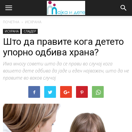
ПОЧЕТНА
ИСХРАНА
ИСХРАНА
СЛАЈДЕР
Што да правите кога детето
упорно одбива храна?
Има многу совети што да се прави во случај кога
вашето дете одбива да јаде и еден најважен, што да не
правите во ваков случај