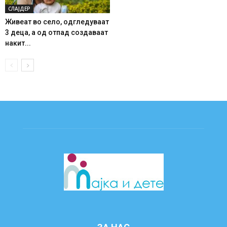
СЛАЈДЕР
Живеат во село, одгледуваат
3 деца, а од отпад создаваат
накит...