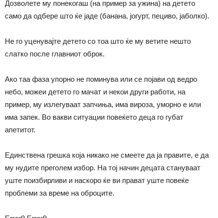
Дозволете му понекогаш (на пример за ужина) на детето
само да одбере што ќе јаде (банана, јогурт, пециво, јаболко).
Не го уценувајте детето со тоа што ќе му ветите нешто
слатко после главниот оброк.
Ако таа фаза упорно не поминува или се појави од ведро
небо, можеи детето го мачат и некои други работи, на
пример, му излегуваат запчиња, има вироза, уморно е или
има запек. Во вакви ситуации повеќето деца го губат
апетитот.
Единствена грешка која никако не смеете да ја правите, е да
му нудите преголем избор. На тој начин децата стануваат
уште поизбирливи и наскоро ќе ви прават уште повеќе
проблеми за време на оброците.