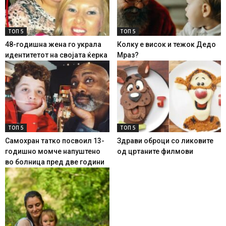
ТОП 5
ТОП 5
48-годишна жена го украла
Колку е висок и тежок Дедо
идентитетот на својата ќерка
Мраз?
ТОП 5
ТОП 5
Самохран татко посвоил 13-
Здрави оброци со ликовите
годишно момче напуштено
од цртаните филмови
во болница пред две години