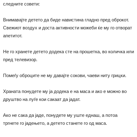
следните совети:
Внимавајте детето да биде навистина гладно пред оброкот.
Свежиот воздух и доста активности можеби ќе му го отворат
апетитот.
Не го хранете детето додека сте на прошетка, во количка или
пред телевизор.
Помеѓу оброците не му давајте сокови, чаеви ниту грицки.
Храната понудете му ја додека е на маса и ако е можно во
друштво на луѓе кои сакаат да јадат.
Ако не сака да јаде, понудете му уште еднаш, а потоа
тргнете го јадењето, а детето станете го од маса.