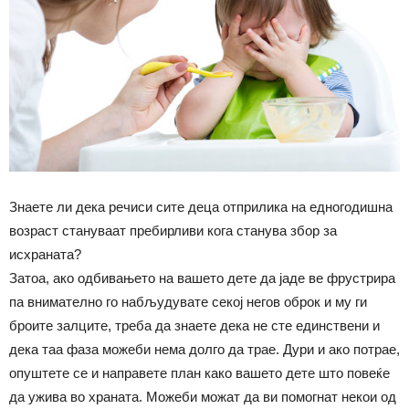
Знаете ли дека речиси сите деца отприлика на едногодишна
возраст стануваат пребирливи кога станува збор за
исхраната?
Затоа, ако одбивањето на вашето дете да јаде ве фрустрира
па внимателно го набљудувате секој негов оброк и му ги
броите залците, треба да знаете дека не сте единствени и
дека таа фаза можеби нема долго да трае. Дури и ако потрае,
опуштете се и направете план како вашето дете што повеќе
да ужива во храната. Можеби можат да ви помогнат некои од