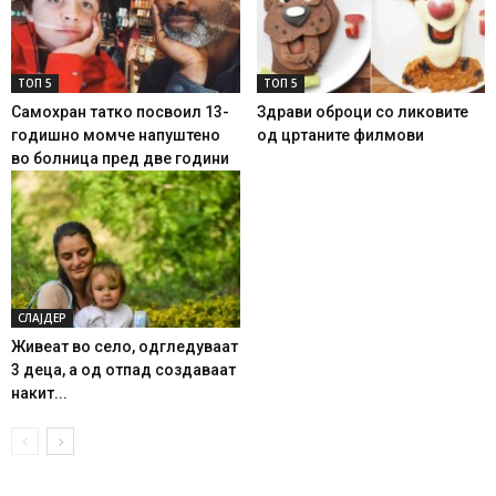
ТОП 5
ТОП 5
Самохран татко посвоил 13-
Здрави оброци со ликовите
годишно момче напуштено
од цртаните филмови
во болница пред две години
СЛАЈДЕР
Живеат во село, одгледуваат
3 деца, а од отпад создаваат
накит...