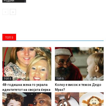
РОДЕНИ
ТОП 5
ТОП 5
ТОП 5
48-годишна жена го украла
Колку е висок и тежок Дедо
идентитетот на својата ќерка
Мраз?