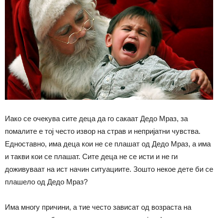
Иако се очекува сите деца да го сакаат Дедо Мраз, за
помалите е тој често извор на страв и непријатни чувства.
Едноставно, има деца кои не се плашат од Дедо Мраз, а има
и такви кои се плашат. Сите деца не се исти и не ги
доживуваат на ист начин ситуациите. Зошто некое дете би се
плашело од Дедо Мраз?
Има многу причини, а тие често зависат од возраста на