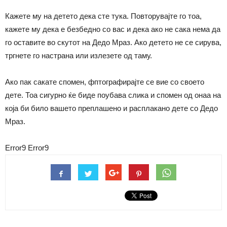
Кажете му на детето дека сте тука. Повторувајте го тоа,
кажете му дека е безбедно со вас и дека ако не сака нема да
го оставите во скутот на Дедо Мраз. Ако детето не се сирува,
тргнете го настрана или излезете од таму.
Ако пак сакате спомен, фптографирајте се вие со своето
дете. Тоа сигурно ќе биде поубава слика и спомен од онаа на
која би било вашето преплашено и расплакано дете со Дедо
Мраз.
Error9
Error9