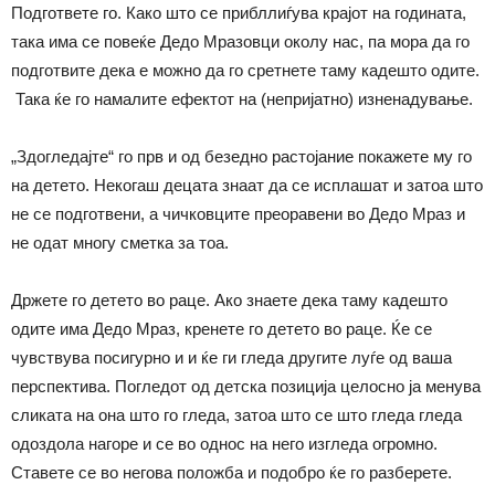
Подгответе го. Како што се прибллиѓува крајот на годината,
така има се повеќе Дедо Мразовци околу нас, па мора да го
подготвите дека е можно да го сретнете таму кадешто одите.
Така ќе го намалите ефектот на (непријатно) изненадување.
„Здогледајте“ го прв и од безедно растојание покажете му го
на детето. Некогаш децата знаат да се исплашат и затоа што
не се подготвени, а чичковците преоравени во Дедо Мраз и
не одат многу сметка за тоа.
Држете го детето во раце. Ако знаете дека таму кадешто
одите има Дедо Мраз, кренете го детето во раце. Ќе се
чувствува посигурно и и ќе ги гледа другите луѓе од ваша
перспектива. Погледот од детска позиција целосно ја менува
сликата на она што го гледа, затоа што се што гледа гледа
одоздола нагоре и се во однос на него изгледа огромно.
Ставете се во негова положба и подобро ќе го разберете.