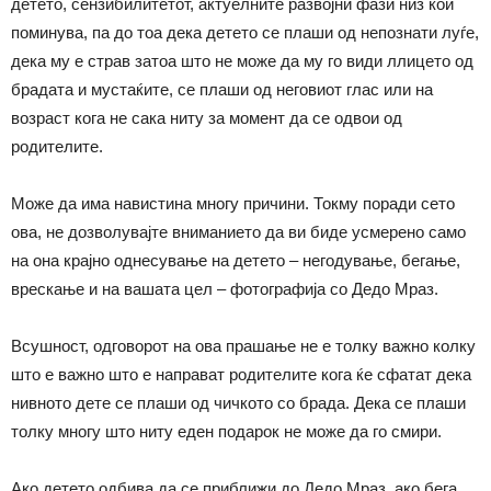
детето, сензибилитетот, актуелните развојни фази низ кои
поминува, па до тоа дека детето се плаши од непознати луѓе,
дека му е страв затоа што не може да му го види ллицето од
брадата и мустаќите, се плаши од неговиот глас или на
возраст кога не сака ниту за момент да се одвои од
родителите.
Може да има навистина многу причини. Токму поради сето
ова, не дозволувајте вниманието да ви биде усмерено само
на она крајно однесување на детето – негодување, бегање,
врескање и на вашата цел – фотографија со Дедо Мраз.
Всушност, одговорот на ова прашање не е толку важно колку
што е важно што е направат родителите кога ќе сфатат дека
нивното дете се плаши од чичкото со брада. Дека се плаши
толку многу што ниту еден подарок не може да го смири.
Ако детето одбива да се приближи до Дедо Мраз, ако бега