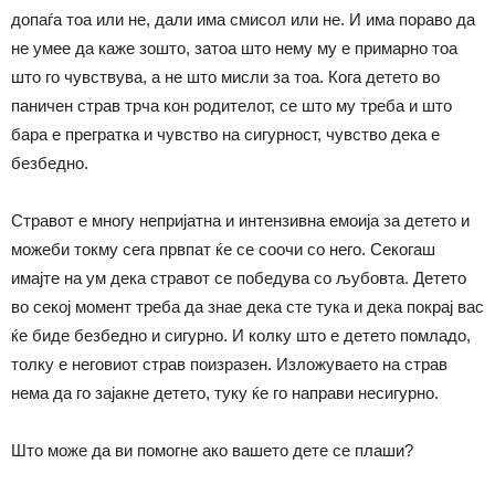
допаѓа тоа или не, дали има смисол или не. И има пораво да
не умее да каже зошто, затоа што нему му е примарно тоа
што го чувствува, а не што мисли за тоа. Кога детето во
паничен страв трча кон родителот, се што му треба и што
бара е прегратка и чувство на сигурност, чувство дека е
безбедно.
Стравот е многу непријатна и интензивна емоија за детето и
можеби токму сега првпат ќе се соочи со него. Секогаш
имајте на ум дека стравот се победува со љубовта. Детето
во секој момент треба да знае дека сте тука и дека покрај вас
ќе биде безбедно и сигурно. И колку што е детето помладо,
толку е неговиот страв поизразен. Изложуваето на страв
нема да го зајакне детето, туку ќе го направи несигурно.
Што може да ви помогне ако вашето дете се плаши?