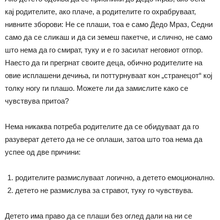
кај родителите, ако плаче, а родителите го охрабруваат,
нивните зборови: Не се плаши, тоа е само Дедо Мраз, Седни
само да се сликаш и да си земеш пакетче, и слично, не само
што нема да го смират, туку и е го засилат неговиот отпор.
Наесто да ги прегрнат своите деца, обично родителите на
овие исплашени дечиња, ги поттурнуваат кон „странецот“ кој
толку ногу ги плашо. Можете ли да замислите како се
чувствува притоа?
Нема никаква потреба родителите да се обидуваат да го
разуверат детето да не се оплаши, затоа што тоа нема да
успее од две причини:
родителите размислуваат логично, а детето емоционално.
детето не размислува за стравот, туку го чувствува.
Детето има право да се плаши без оглед дали на ни се