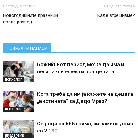
Претходна статија
Следната статија
Новогодишните празници
Каде згрешивме?
после развод
ПОВРЗАНИ НАПИСИ
Божиќниот период може да има и
негативни ефекти врз децата
ПСИХОЛОГ
Кога треба да им ја кажете на децата
„вистината“ за Дедо Мраз?
ПСИХОЛОГ
Се роди со 665 грама, си замина дома
со 2.190
ПРЕДВРЕМЕ