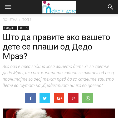
ПОЧЕТНА
ТОП 5
СЛАЈДЕР
ТОП 5
Што да правите ако вашето
дете се плаши од Дедо
Мраз?
Ако ова е прва година кога вашето дете ќе го сретне
Дедо Мраз, или пак минатата година се плашел од него,
прочитајте го овој текст пред да го ставите вашето
дете во скутот на „брадестиот чичко во црвено“.