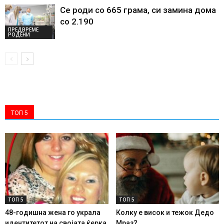
Се роди со 665 грама, си замина дома
со 2.190
ПРЕДВРЕМЕ
РОДЕНИ
ТОП 5
ТОП 5
ТОП 5
48-годишна жена го украла
Колку е висок и тежок Дедо
идентитетот на својата ќерка
Мраз?