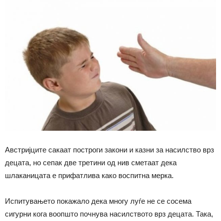
Австријците сакаат построги закони и казни за насилство врз
децата, но сепак две третини од нив сметаат дека
шлаканицата е прифатлива како воспитна мерка.
Испитувањето покажало дека многу луѓе не се сосема
сигурни кога воопшто почнува насилството врз децата. Така,