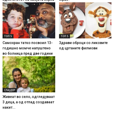
ТОП 5
ТОП 5
Самохран татко посвоил 13-
Здрави оброци со ликовите
годишно момче напуштено
од цртаните филмови
во болница пред две години
СЛАЈДЕР
Живеат во село, одгледуваат
3 деца, а од отпад создаваат
накит...