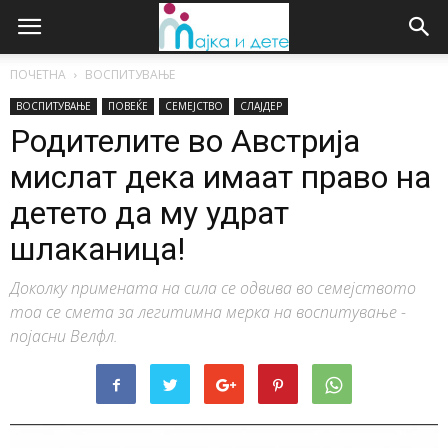
ПОЧЕТНА
ВОСПИТУВАЊЕ
ВОСПИТУВАЊЕ
ПОВЕЌЕ
СЕМЕЈСТВО
СЛАЈДЕР
Родителите во Австрија
мислат дека имаат право на
детето да му удрат
шлаканица!
Доколку примената на сила се одвива во семејството
тоа се смета за легитимна мерка на воспитување -
појасни Велфл.