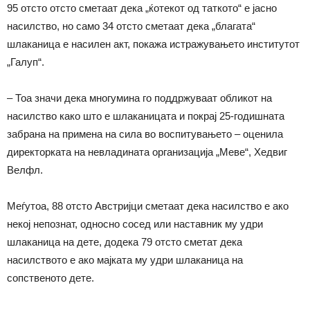
95 отсто отсто сметаат дека „ќотекот од таткото“ е јасно
насилство, но само 34 отсто сметаат дека „благата“
шлаканица е насилен акт, покажа истражувањето институтот
„Галуп“.
– Тоа значи дека многумина го поддржуваат обликот на
насилство како што е шлаканицата и покрај 25-годишната
забрана на примена на сила во воспитувањето – оценила
директорката на невладината организација „Меве“, Хедвиг
Велфл.
Меѓутоа, 88 отсто Австријци сметаат дека насилство е ако
некој непознат, односно сосед или наставник му удри
шлаканица на дете, додека 79 отсто сметат дека
насилството е ако мајката му удри шлаканица на
сопственото дете.