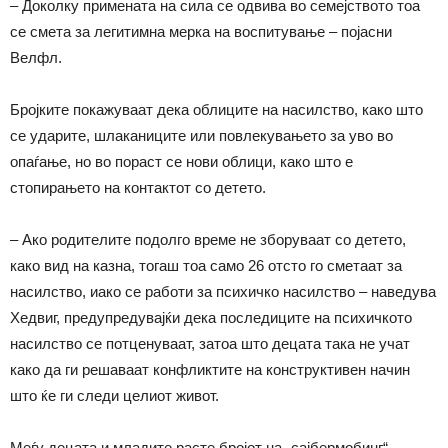
– Доколку примената на сила се одвива во семејството тоа
се смета за легитимна мерка на воспитување – појасни
Велфл.
Бројките покажуваат дека облиците на насилство, како што
се ударите, шлаканиците или повлекувањето за уво во
опаѓање, но во пораст се нови облици, како што е
стопирањето на контактот со детето.
– Ако родителите подолго време не зборуваат со детето,
како вид на казна, тогаш тоа само 26 отсто го сметаат за
насилство, иако се работи за психичко насилство – наведува
Хедвиг, предупредувајќи дека последиците на психичкото
насилство се потценуваат, затоа што децата така не учат
како да ги решаваат конфликтите на конструктивен начин
што ќе ги следи целиот живот.
Меѓу децата и младите расте бројот на „сајбермобинг“