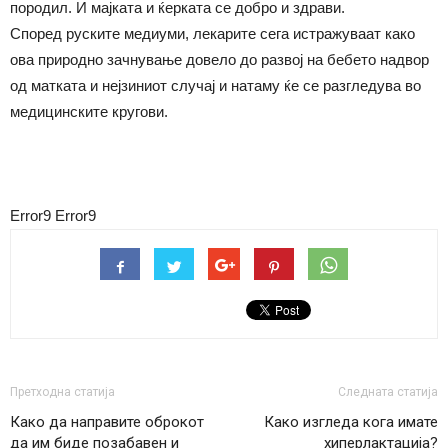
породил. И мајката и ќерката се добро и здрави.
Според руските медиуми, лекарите сега истражуваат како
ова природно зачнување довело до развој на бебето надвор
од матката и нејзиниот случај и натаму ќе се разгледува во
медицинските кругови.
Error9
Error9
Претходна статија
Следната статија
Како да направите оброкот
Како изгледа кога имате
да им биде позабавен и
хиперлактација?