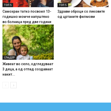
ТОП 5
ТОП 5
Самохран татко посвоил 13-
Здрави оброци со ликовите
годишно момче напуштено
од цртаните филмови
во болница пред две години
СЛАЈДЕР
Живеат во село, одгледуваат
3 деца, а од отпад создаваат
накит...