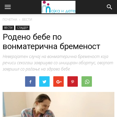
ПОЧЕТНА
ВЕСТИ
ВЕСТИ
СЛАЈДЕР
Родено бебе по
вонматерична бременост
Неверојатен случај на вонматерична бременост која
речиси секогаш завршува со инициран абортус, овојпат
завршил со раѓање на здраво бебе