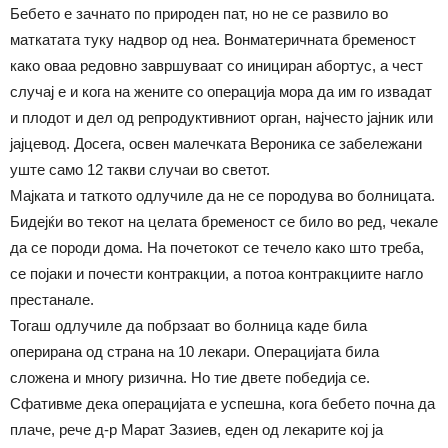
Бебето е зачнато по природен пат, но не се развило во
маткатата туку надвор од неа. Вонматеричната бременост
како оваа редовно завршуваат со инициран абортус, а чест
случај е и кога на жените со операција мора да им го извадат
и плодот и дел од репродуктивниот орган, најчесто јајник или
јајцевод. Досега, освен малечката Вероника се забележани
уште само 12 такви случаи во светот.
Мајката и таткото одлучиле да не се породува во болницата.
Бидејќи во текот на целата бременост се било во ред, чекале
да се породи дома. На почетокот се течело како што треба,
се појаки и почести контракции, а потоа контракциите нагло
престанале.
Тогаш одлучиле да побрзаат во болница каде била
оперирана од страна на 10 лекари. Операцијата била
сложена и многу ризична. Но тие двете победија се.
Сфативме дека операцијата е успешна, кога бебето почна да
плаче, рече д-р Марат Зазиев, еден од лекарите кој ја