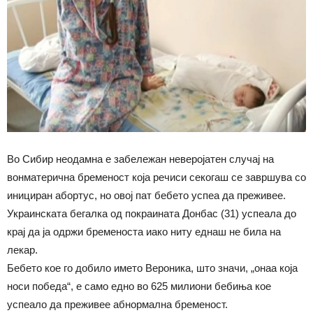
Во Сибир неодамна е забележан неверојатен случај на
вонматерична бременост која речиси секогаш се завршува со
инициран абортус, но овој пат бебето успеа да преживее.
Украинската бегалка од покраината Донбас (31) успеала до
крај да ја одржи бременоста иако ниту еднаш не била на
лекар.
Бебето кое го добило името Вероника, што значи, „онаа која
носи победа“, е само едно во 625 милиони бебиња кое
успеало да преживее абнормална бременост.