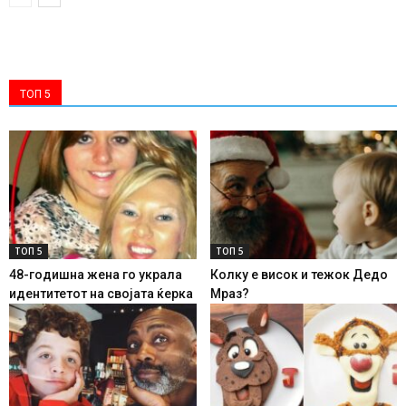
ТОП 5
ТОП 5
ТОП 5
48-годишна жена го украла
Колку е висок и тежок Дедо
идентитетот на својата ќерка
Мраз?