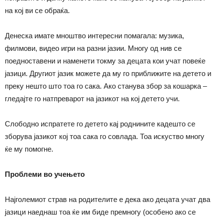
на кој ви се обраќа.
Денеска имате мноштво интересни помагала: музика,
филмови, видео игри на разни јазии. Многу од нив се
поедноставени и наменети токму за децата кои учат повеќе
јазици. Другиот јазик можете да му го приближите на детето и
преку нешто што тоа го сака. Ако станува збор за кошарка –
гледајте го натпреварот на јазикот на кој детето учи.
Слободно испратете го детето кај роднините кадешто се
зборува јазикот кој тоа сака го совлада. Тоа искуство многу
ќе му помогне.
Проблеми во учењето
Најголемиот страв на родителите е дека ако децата учат два
јазици наеднаш тоа ќе им биде премногу (особено ако се