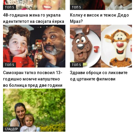
ТОП 5
ТОП 5
48-годишна жена го украла
Колку е висок и тежок Дедо
идентитетот на својата ќерка
Мраз?
ТОП 5
ТОП 5
Самохран татко посвоил 13-
Здрави оброци со ликовите
годишно момче напуштено
од цртаните филмови
во болница пред две години
СЛАЈДЕР