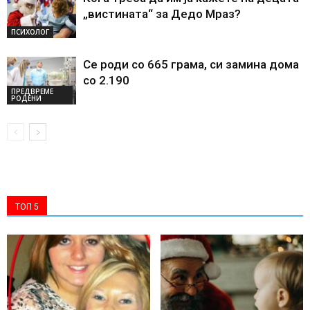
„вистината“ за Дедо Мраз?
ПСИХОЛОГ
Се роди со 665 грама, си замина дома
со 2.190
ПРЕДВРЕМЕ
РОДЕНИ
ТОП 5