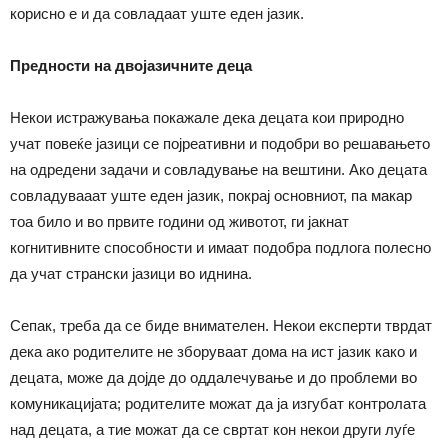
корисно е и да совладаат уште еден јазик.
Предности на двојазичните деца
Некои истражувања покажале дека децата кои природно
учат повеќе јазици се појреативни и подобри во решавањето
на одредени задачи и совладување на вештини. Ако децата
совладувааат уште еден јазик, покрај основниот, па макар
тоа било и во првите години од животот, ги јакнат
когнитивните способности и имаат подобра подлога полесно
да учат странски јазици во иднина.
Сепак, треба да се биде внимателен. Некои експерти тврдат
дека ако родителите не зборуваат дома на ист јазик како и
децата, може да дојде до оддалечување и до проблеми во
комуникацијата; родителите можат да ја изгубат контролата
над децата, а тие можат да се свртат кон некои други луѓе