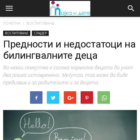
ПОЧЕТНА
ВОСПИТУВАЊЕ
ВОСПИТУВАЊЕ
СЛАЈДЕР
Предности и недостатоци на
билингвалните деца
Во некои семејства е сосема нормално децата да учат
два јазика истовремено. Меѓутоа, тоа може да биде
предизвик и за родителите и за децата.