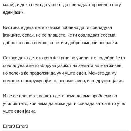
мали), и дека нема да успеат да совладаат правилно ниту
еден јазик.
Вистина е дека детето може побавно да ги совладува
јазиците, сепак, не се плашете, ќе ги совладаат сосема
добро со ваша помош, совети и добронамерни поправки.
Секако дека детето кога ќе тргне во училиште подобро ќе го
совладува и ќе го зборува јазикот на земјата во која живее,
но полека ќе продолжи да учи уште еден. Можете да му
помогнете опкружувајќи го, ненаметливо, и со другиот јазик.
И не се плашете, вашето дете нема да има проблеми во
училиштето, кои нема да може да ги совлада затоа што учел
уште еден јазик.
Error9
Error9