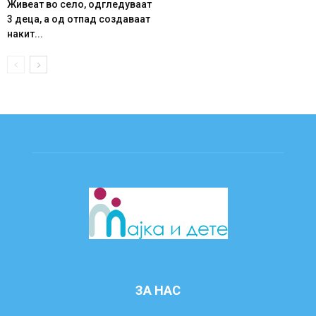
Живеат во село, одгледуваат
3 деца, а од отпад создаваат
накит...
ЗА НАС