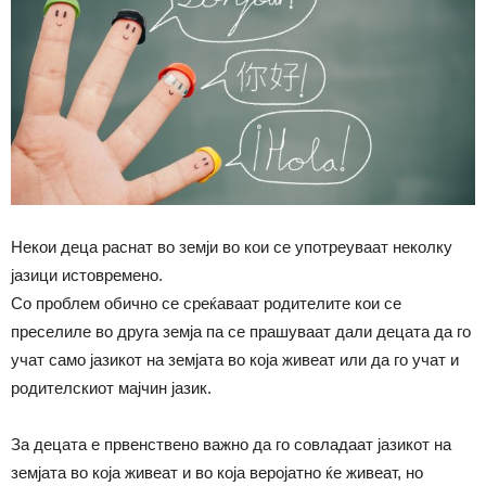
Некои деца раснат во земји во кои се употреуваат неколку
јазици истовремено.
Со проблем обично се среќаваат родителите кои се
преселиле во друга земја па се прашуваат дали децата да го
учат само јазикот на земјата во која живеат или да го учат и
родителскиот мајчин јазик.
За децата е првенствено важно да го совладаат јазикот на
земјата во која живеат и во која веројатно ќе живеат, но