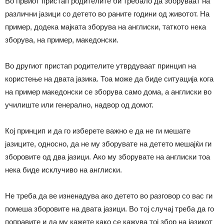
Во првиот пристап родителите би требало да зборуваат на
различни јазици со детето во раните години од животот. На
пример, додека мајката зборува на англиски, таткото нека
зборува, на пример, македонски.
Во другиот пристап родителите утврдуваат принцип на
користење на двата јазика. Тоа може да биде ситуација кога
на пример македонски се зборува само дома, а англиски во
училиште или генерално, надвор од домот.
Кој принцип и да го изберете важно е да не ги мешате
јазиците, односно, да не му зборувате на детето мешајќи ги
зборовите од два јазици. Ако му зборувате на англиски тоа
нека биде исклучиво на англиски.
Не треба да ве изненадува ако детето во разговор со вас ги
помеша зборовите на двата јазици. Во тој случај треба да го
поправите и да му кажете како се кажува тој збор на јазикот