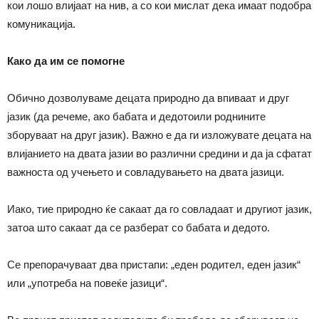
кои лошо влијаат на нив, а со кои мислат дека имаат подобра
комуникација.
Како да им се помогне
Обично дозволуваме децата природно да впиваат и друг
јазик (да речеме, ако бабата и дедотоили роднините
зборуваат на друг јазик). Важно е да ги изложувате децата на
влијанието на двата јазии во различни средини и да ја сфатат
важноста од учењето и совладувањето на двата јазици.
Иако, тие природно ќе сакаат да го совладаат и другиот јазик,
затоа што сакаат да се разберат со бабата и дедото.
Се препорачуваат два пристапи: „еден родител, еден јазик“
или „употреба на повеќе јазици“.