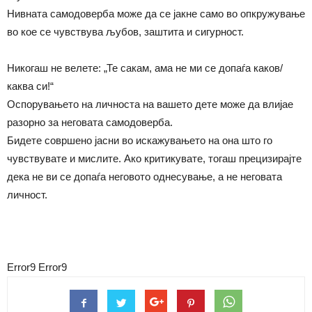
Нивната самодоверба може да се јакне само во опкружување
во кое се чувствува љубов, заштита и сигурност.
Никогаш не велете: „Те сакам, ама не ми се допаѓа каков/
каква си!“
Оспорувањето на личноста на вашето дете може да влијае
разорно за неговата самодоверба.
Бидете совршено јасни во искажувањето на она што го
чувствувате и мислите. Ако критикувате, тогаш прецизирајте
дека не ви се допаѓа неговото однесување, а не неговата
личност.
Error9
Error9