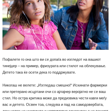
Пофалете го она што ви се допаѓа во изгледот на вашиот
тинејџер – на пример, фризурата или стилот на облекување.
Детето така ќе осети дека го поддржувате.
Никогаш не велете: „Изгледаш смешно!“ Искинати фармерки
или претерано исцртани очи со ајлајнер веројатно не се ваш
стил. Но остра критика може да предизвика чести кавги меѓу
вас и детето. Освен тоа, следува и пад на самодовербата,
лош успех на училиште и непримерно однесување на вашиот