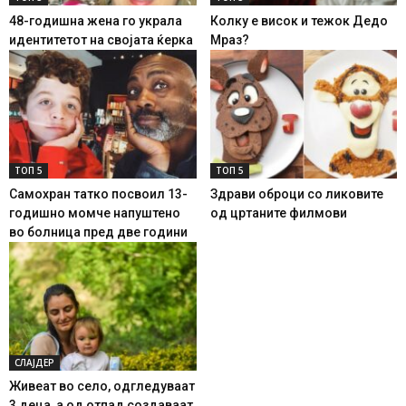
48-годишна жена го украла
Колку е висок и тежок Дедо
идентитетот на својата ќерка
Мраз?
ТОП 5
ТОП 5
Самохран татко посвоил 13-
Здрави оброци со ликовите
годишно момче напуштено
од цртаните филмови
во болница пред две години
СЛАЈДЕР
Живеат во село, одгледуваат
3 деца, а од отпад создаваат