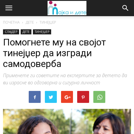
ПОЧЕТНА
ДЕТЕ
ТИНЕЈЏЕР
СЛАЈДЕР
ДЕТЕ
ТИНЕЈЏЕР
Помогнете му на својот
тинејџер да изгради
самодоверба
Применете ги советите на експертите за детето да
ви израсне во одговорна и сигурна личност