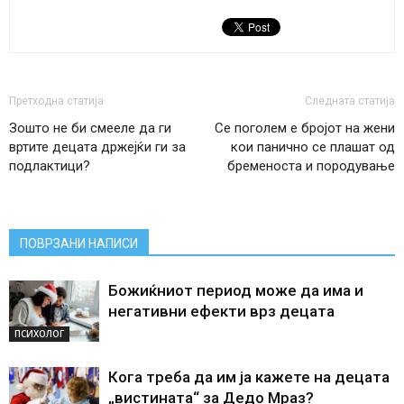
Претходна статија
Следната статија
Зошто не би смееле да ги
Се поголем е бројот на жени
вртите децата држејќи ги за
кои панично се плашат од
подлактици?
бременоста и породување
ПОВРЗАНИ НАПИСИ
Божиќниот период може да има и
негативни ефекти врз децата
ПСИХОЛОГ
Кога треба да им ја кажете на децата
„вистината“ за Дедо Мраз?