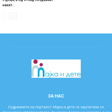
накит...
ЗА НАС
Содржините на порталот Мајка и дете се заштитени со