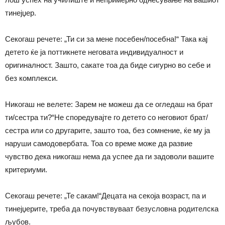
тинејџер.
Секогаш речете: „Ти си за мене посебен/посебна!“ Така кај
детето ќе ја поттикнете неговата индивидуалност и
оригиналност. Зашто, сакате тоа да биде сигурно во себе и
без комплекси.
Никогаш не велете: Зарем не можеш да се огледаш на брат
ти/сестра ти?“Не споредувајте го детето со неговиот брат/
сестра или со другарите, зашто тоа, без сомнение, ќе му ја
наруши самодовербата. Тоа со време може да развие
чувство дека никогаш нема да успее да ги задоволи вашите
критериуми.
Секогаш речете: „Те сакам!“Децата на секоја возраст, па и
тинејџерите, треба да почувствуваат безусловна родителска
љубов.