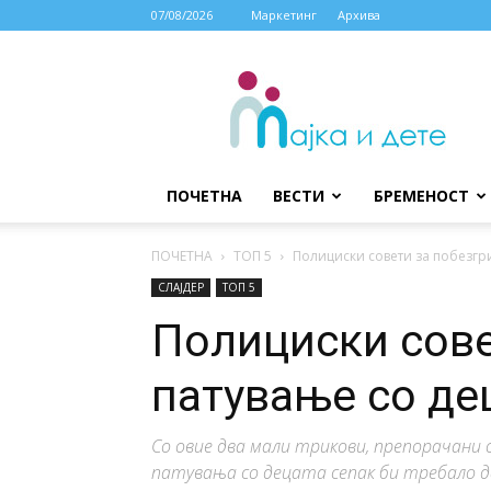
07/08/2026
Маркетинг
Архива
МАЈКА
И
ДЕТЕ
ПОЧЕТНА
ВЕСТИ
БРЕМЕНОСТ
ПОЧЕТНА
ТОП 5
Полициски совети за побезгр
СЛАЈДЕР
ТОП 5
Полициски сове
патување со д
Со овие два мали трикови, препорачани
патувања со децата сепак би требало да