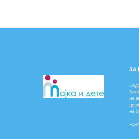
ЗА
Содр
Зако
на д
цели
на о
конт