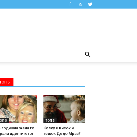
ТОП 5
ОП 5
ТОП 5
-годишна жена го
Колку е висок и
рала идентитетот
тежок Дедо Мраз?