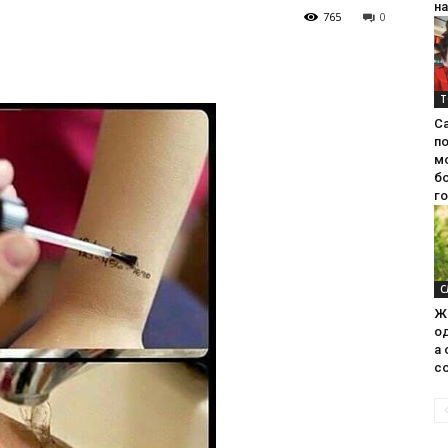
на
765
0
Т
С
п
м
б
г
С
Ж
од
а 
со