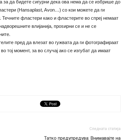
 а за да бидете сигурни дека ова нема да се избрише до
фластери (Hansaplast, Avon…) со кои можете да ги
. Течните фластери како и фластерите во спреј немаат
 надворешните влијанија, проѕирни се и не се
ните.
ителите пред да влезат во гужвата да ги фотографираат
во тој момент, за во случај ако се изгубат да имаат
Следната статија
Татко предупредува: Внимавајте на