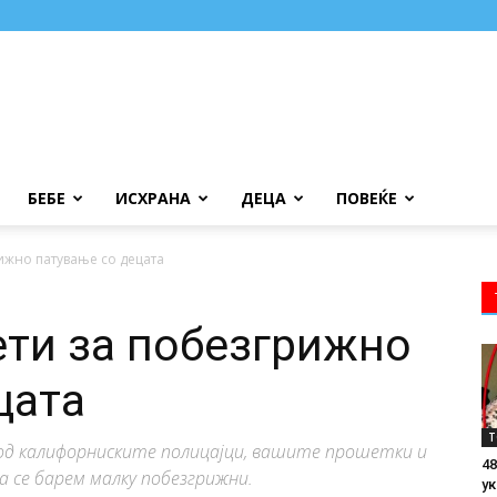
БЕБЕ
ИСХРАНА
ДЕЦА
ПОВЕЌЕ
ижно патување со децата
ти за побезгрижно
ецата
Т
 од калифорниските полицајци, вашите прошетки и
48
 се барем малку побезгрижни.
ук