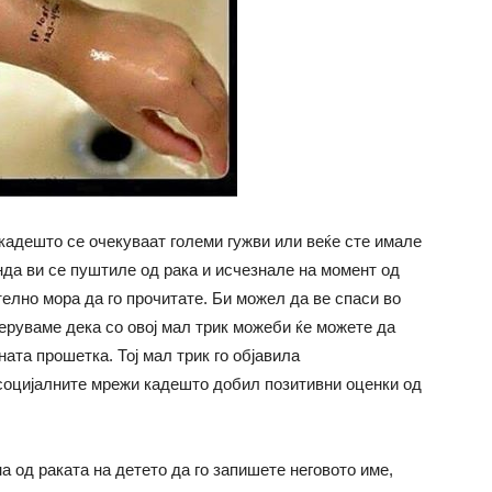
 кадешто се очекуваат големи гужви или веќе сте имале
нда ви се пуштиле од рака и исчезнале на момент од
телно мора да го прочитате. Би можел да ве спаси во
веруваме дека со овој мал трик можеби ќе можете да
ата прошетка. Тој мал трик го објавила
социјалните мрежи кадешто добил позитивни оценки од
а од раката на детето да го запишете неговото име,