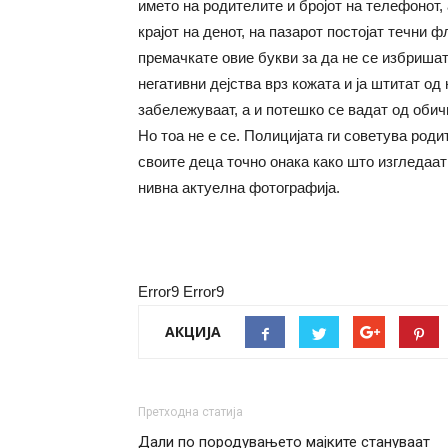
името на родителите и бројот на телефонот,
крајот на денот, на пазарот постојат течни 
премачкате овие букви за да не се избришат
негативни дејства врз кожата и ја штитат од
забележуваат, а и потешко се вадат од обич
Но тоа не е се. Полицијата ги советува род
своите деца точно онака како што изгледаат 
нивна актуелна фотографија.
Error9
Error9
АКЦИЈА
Претходна статија
Дали по породувањето мајките стануваат