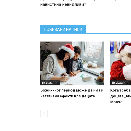
навистина невидливи?
ПОВРЗАНИ НАПИСИ
ПСИХОЛОГ
ПСИХОЛОГ
Божиќниот период може да има и
Кога треба
негативни ефекти врз децата
децата „ви
Мраз?