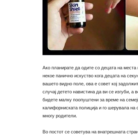
Ако планирате да одите со децата на места
некое панично искуство кога децата на секу
вашето видно поле, ова е совет кој задолжи
случај детето навистина да ви се изгуби, а 
бидете малку поопуштени за време на семејн
калифорниската полиција и го шерувала на 
многу родители.
Во постот се советува на внатрешната стран