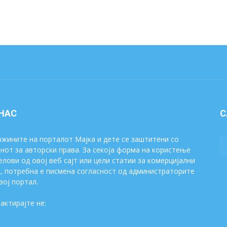
 НАС
С
жините на порталот Мајка и дете се заштитени со
нот за авторски права. За секоја форма на користење
елови од овој веб сајт или цели статии за комерцијални
, потребна е писмена согласност од администраторите
вој портал.
актирајте не:
majkaidete@gmail.com