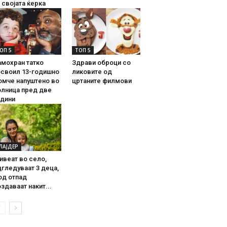
 својата ќерка
ОП 5
ТОП 5
амохран татко
Здрави оброци со
освоил 13-годишно
ликовите од
омче напуштено во
цртаните филмови
олница пред две
одини
ЛАЈДЕР
ивеат во село,
гледуваат 3 деца,
од отпад
здаваат накит...