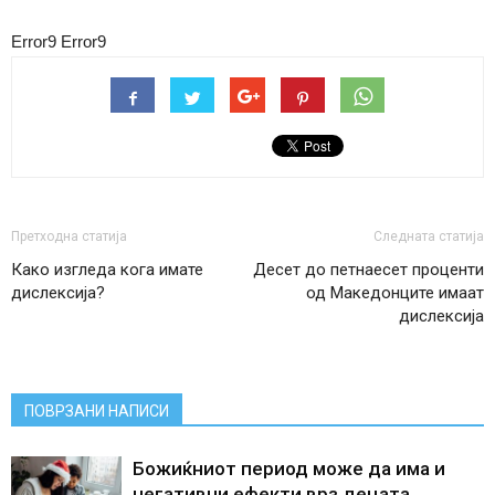
Error9
Error9
Претходна статија
Следната статија
Како изгледа кога имате
Десет до петнаесет проценти
дислексија?
од Македонците имаат
дислексија
ПОВРЗАНИ НАПИСИ
Божиќниот период може да има и
негативни ефекти врз децата