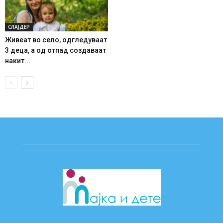
СЛАЈДЕР
Живеат во село, одгледуваат
3 деца, а од отпад создаваат
накит...