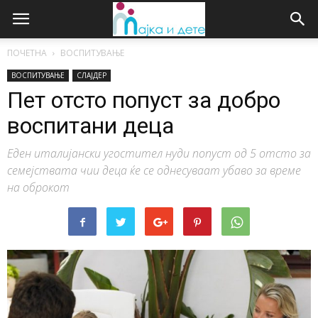
ПОЧЕТНА
ВОСПИТУВАЊЕ
ВОСПИТУВАЊЕ
СЛАЈДЕР
Пет отсто попуст за добро
воспитани деца
Еден италијански угостител нуди попуст од 5 отсто за
семејствата чии деца ќе се однесуваат убаво за време
на оброкот