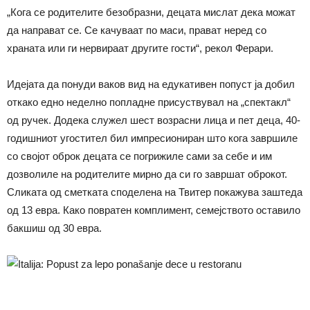
„Кога се родителите безобразни, децата мислат дека можат
да направат се. Се качуваат по маси, прават неред со
храната или ги нервираат другите гости“, рекол Ферари.
Идејата да понуди ваков вид на едукативен попуст ја добил
откако едно неделно попладне присуствувал на „спектакл“
од ручек. Додека служел шест возрасни лица и пет деца, 40-
годишниот угостител бил импресиониран што кога завршиле
со својот оброк децата се погрижиле сами за себе и им
дозволиле на родителите мирно да си го завршат оброкот.
Сликата од сметката споделена на Твитер покажува заштеда
од 13 евра. Како повратен комплимент, семејството оставило
бакшиш од 30 евра.