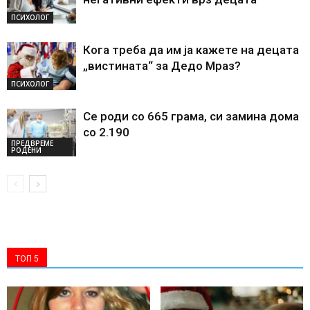
ПСИХОЛОГ
Кога треба да им ја кажете на децата
„вистината“ за Дедо Мраз?
ПСИХОЛОГ
Се роди со 665 грама, си замина дома
со 2.190
ПРЕДВРЕМЕ
РОДЕНИ
ТОП 5