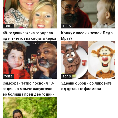
ТОП 5
ТОП 5
48-годишна жена го украла
Колку е висок и тежок Дедо
идентитетот на својата ќерка
Мраз?
ТОП 5
ТОП 5
Самохран татко посвоил 13-
Здрави оброци со ликовите
годишно момче напуштено
од цртаните филмови
во болница пред две години