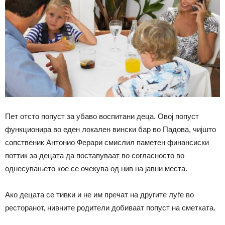
Пет отсто попуст за убаво воспитани деца. Овој попуст
функционира во еден локален вински бар во Падова, чијшто
сопственик Антонио Ферари смислил паметен финансиски
поттик за децата да постапуваат во согласностo во
однесувањето кое се очекува од нив на јавни места.
Ако децата се тивки и не им пречат на другите луѓе во
ресторанот, нивните родители добиваат попуст на сметката.