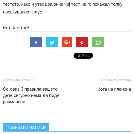
тестото, како и утеха за оние чиј тест не го покажал толку
посакуваниот плус.
Error9
Error9
Претходна статија
Следната статија
Со овие 3 правила вашето
Јога на планина
дете сигурно нема да биде
размазено
ПОВРЗАНИ НАПИСИ