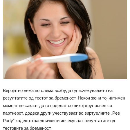
Веројатно нема поголема возбуда од исчекувањето на
резултатите од тестот за бременост. Некои жени тој интимен
момент не сакаат да го поделат со никој друг освен со
партнерот, додека други учествуваат во виртуелните „Pee
Party“ кадешто заеднички ги исчекуваат резултатите од
тестовите за бременост.