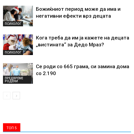
Божиќниот период може да има и
негативни ефекти врз децата
ПСИХОЛОГ
Кога треба да им ја кажете на децата
„вистината“ за Дедо Мраз?
ПСИХОЛОГ
Се роди со 665 грама, си замина дома
со 2.190
ПРЕДВРЕМЕ
РОДЕНИ
ТОП 5