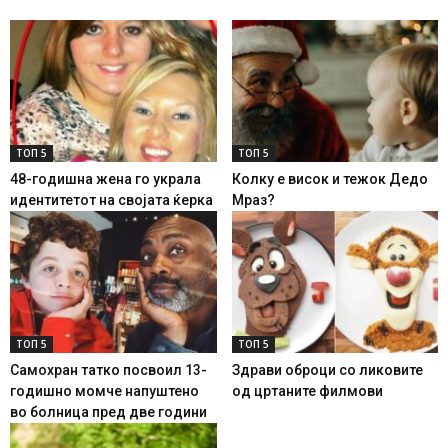
ТОП 5
ТОП 5
48-годишна жена го украла
Колку е висок и тежок Дедо
идентитетот на својата ќерка
Мраз?
ТОП 5
ТОП 5
Самохран татко посвоил 13-
Здрави оброци со ликовите
годишно момче напуштено
од цртаните филмови
во болница пред две години