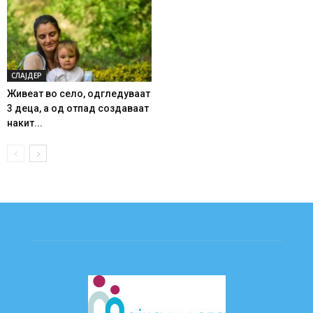
СЛАЈДЕР
Живеат во село, одгледуваат
3 деца, а од отпад создаваат
накит...