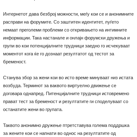
Интернетот дава безброј можности, меѓу кои се и анонимните
расправи на форумите. Со заштитен идентитет, луѓето
немаат преголеми проблеми со откривањето на интимните
информации. Така настанале и онлајн форумски дружења и
групи во кои потенцијалните трудници заедно го исчекуваат
моментот кога ќе го дознаат резултатот од тестот за
бременост.
Станува збор за жени кои во исто време минуваат низ истата
возбуда. Терминот за ваквото виртуелно движење се
договара однапред. Питенцијалните трудници истовремено
прават тест за бременост и резултатите ги споделуваат со
останатите жени во групата.
Таквото анонимно дружење птретставува голема поддршка
за жените кои се напнати во однос на резултатите од