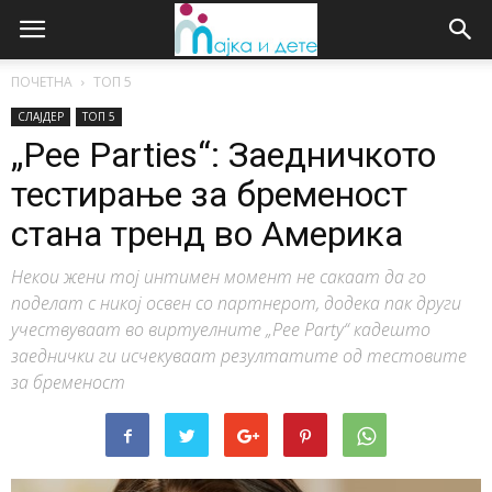
ПОЧЕТНА
ТОП 5
СЛАЈДЕР
ТОП 5
„Pee Parties“: Заедничкото
тестирање за бременост
стана тренд во Америка
Некои жени тој интимен момент не сакаат да го
поделат с никој освен со партнерот, додека пак други
учествуваат во виртуелните „Pee Party“ кадешто
заеднички ги исчекуваат резултатите од тестовите
за бременост