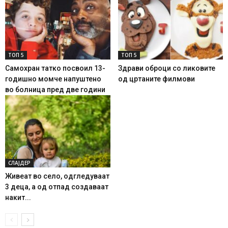
ТОП 5
ТОП 5
Самохран татко посвоил 13-
Здрави оброци со ликовите
годишно момче напуштено
од цртаните филмови
во болница пред две години
СЛАЈДЕР
Живеат во село, одгледуваат
3 деца, а од отпад создаваат
накит...