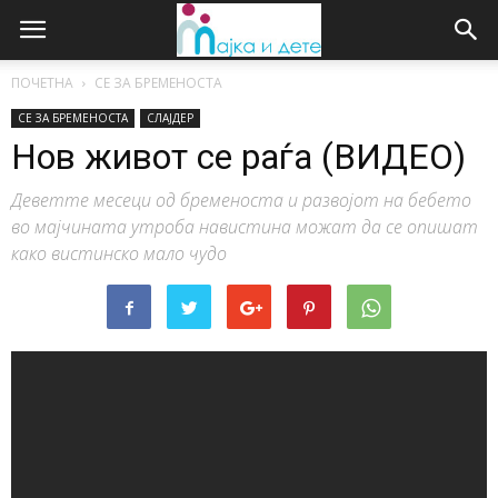
ПОЧЕТНА
СЕ ЗА БРЕМЕНОСТА
СЕ ЗА БРЕМЕНОСТА
СЛАЈДЕР
Нов живот се раѓа (ВИДЕО)
Деветте месеци од бременоста и развојот на бебето
во мајчината утроба навистина можат да се опишат
како вистинско мало чудо