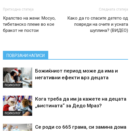
Претходна статија
Следната статија
Кралство на жени: Мосуо,
Како да го спасите детето од
тибетанско племе во кое
повреди на очите и усната
бракот не постои
шуплина? (ВИДЕО)
ПОВРЗАНИ НАПИСИ
Божиќниот период може да има и
негативни ефекти врз децата
ПСИХОЛОГ
Кога треба да им ја кажете на децата
„вистината“ за Дедо Мраз?
ПСИХОЛОГ
Се роди со 665 грама, си замина дома