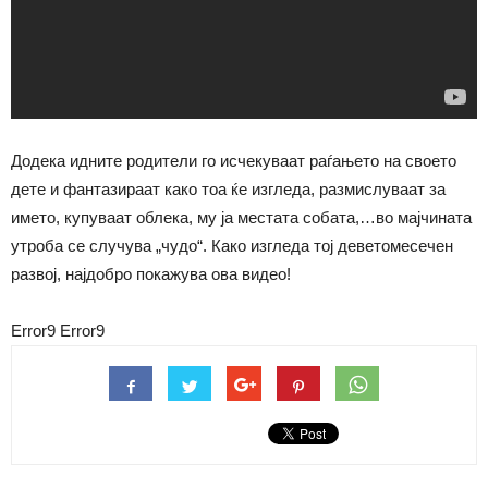
Додека идните родители го исчекуваат раѓањето на своето
дете и фантазираат како тоа ќе изгледа, размислуваат за
името, купуваат облека, му ја местата собата,…во мајчината
утроба се случува „чудо“. Како изгледа тој деветомесечен
развој, најдобро покажува ова видео!
Error9
Error9