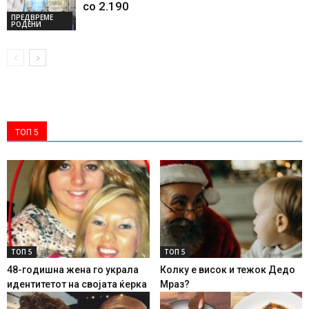
со 2.190
ПРЕДВРЕМЕ
РОДЕНИ
ТОП 5
ТОП 5
ТОП 5
48-годишна жена го украла
Колку е висок и тежок Дедо
идентитетот на својата ќерка
Мраз?