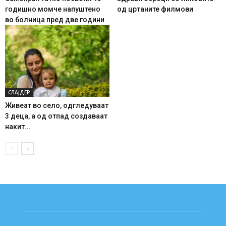
годишно момче напуштено
од цртаните филмови
во болница пред две години
СЛАЈДЕР
Живеат во село, одгледуваат
3 деца, а од отпад создаваат
накит...