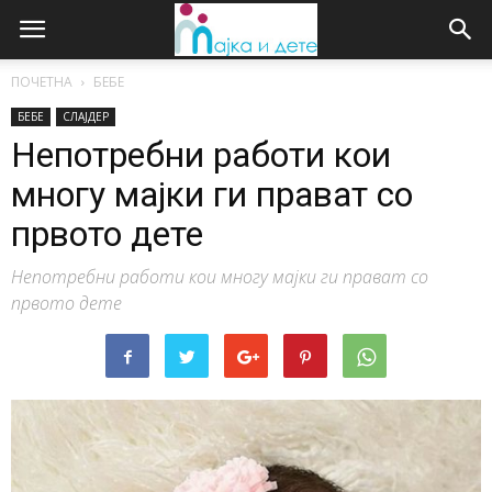
ПОЧЕТНА
БЕБЕ
БЕБЕ
СЛАЈДЕР
Непотребни работи кои
многу мајки ги прават со
првото дете
Непотребни работи кои многу мајки ги прават со
првото дете