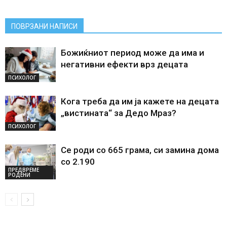
ПОВРЗАНИ НАПИСИ
Божиќниот период може да има и
негативни ефекти врз децата
ПСИХОЛОГ
Кога треба да им ја кажете на децата
„вистината“ за Дедо Мраз?
ПСИХОЛОГ
Се роди со 665 грама, си замина дома
со 2.190
ПРЕДВРЕМЕ
РОДЕНИ