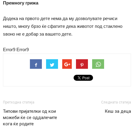
Премногу грижа
Додека на првото дете нема да му дозволувате речиси
ништо, многу брзо ќе сфатите дека животот под стаклено
ѕвоно не е добар за вашето дете.
Error9
Error9
Претходна статија
Следната статија
Типови пријателки од кои
Кеш за деца
можеби ќе се оддалечите
кога ќе родите