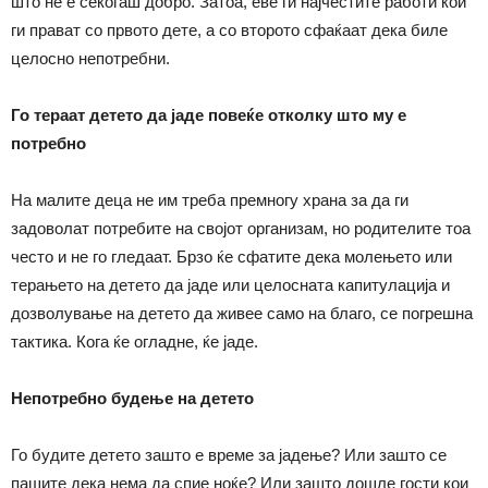
што не е секогаш добро. Затоа, еве ги најчестите работи кои
ги прават со првото дете, а со второто сфаќаат дека биле
целосно непотребни.
Го тераат детето да јаде повеќе отколку што му е
потребно
На малите деца не им треба премногу храна за да ги
задоволат потребите на својот организам, но родителите тоа
често и не го гледаат. Брзо ќе сфатите дека молењето или
терањето на детето да јаде или целосната капитулација и
дозволување на детето да живее само на благо, се погрешна
тактика. Кога ќе огладне, ќе јаде.
Непотребно будење на детето
Го будите детето зашто е време за јадење? Или зашто се
пашите дека нема да спие ноќе? Или зашто дошле гости кои