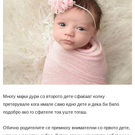
Многу мајки дури со второто дете сфаќаат колку
претерувале кога имале само едно дете и дека би било
подобро ако го сфателе тоа уште тогаш.
Обично родителите се премногу внимателни со првото дете,