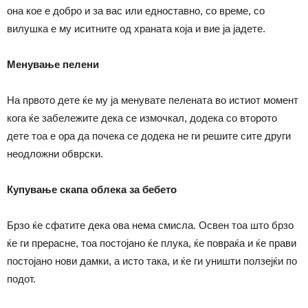
она кое е добро и за вас или едноставно, со време, со
вилушка е му иситните од храната која и вие ја јадете.
Менување пелени
На првото дете ќе му ја менувате пелената во истиот момент
кога ќе забележите дека се измочкал, додека со второто
дете тоа е ора да почека се додека не ги решите сите други
неодложни обврски.
Купување скапа облека за бебето
Брзо ќе сфатите дека ова нема смисла. Освен тоа што брзо
ќе ги прерасне, тоа постојано ќе плука, ќе повраќа и ќе прави
постојано нови дамки, а исто така, и ќе ги уништи ползејќи по
подот.