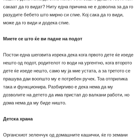
сакаат да го видат? Ниту една причина не е доволна за да го
разудите бебето што мирно си спие. Кој сака да го види,
може да го види и додека спие.
Миете се што ќе ви падне на подот
Постои една шеговита изрека дека кога првото дете ќе изеде
нешто од подот, родителот го води на ургентно, кога второто
дете ќе изеде нешто, само му ја мие устата, а за третото се
прашува даи воопшто му е потребен ручек. Тоа отприлика
така и функционира. Разбирливо е дека нема да му
дозволите на детето да има пристап до валкани работи, но
дома нема да му биде ништо.
Детска храна
Органскиот зеленчук од домашните кашички, ќе го земани