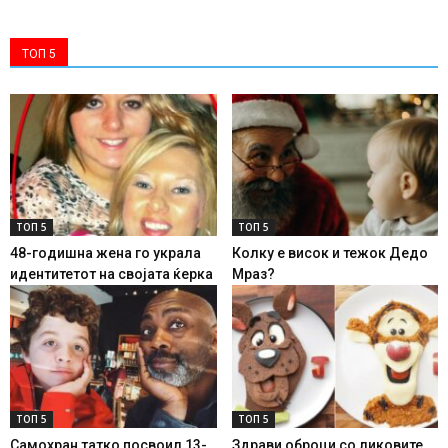
ТОП 5
ТОП 5
ТОП 5
48-годишна жена го украла
Колку е висок и тежок Дедо
идентитетот на својата ќерка
Мраз?
ТОП 5
ТОП 5
Самохран татко посвоил 13-
Здрави оброци со ликовите