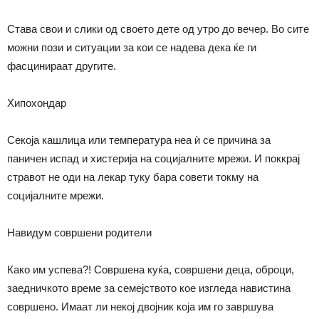
Става свои и слики од своето дете од утро до вечер. Во сите
можни пози и ситуации за кои се надева дека ќе ги
фасцинираат другите.
Хипохондар
Секоја кашлица или температура неа ѝ се причина за
паничен испад и хистерија на социјалните мрежи. И поккрај
стравот не оди на лекар туку бара совети токму на
социјалните мрежи.
Навидум совршени родители
Како им успева?! Совршена куќа, совршени деца, оброци,
заедничкото време за семејството кое изгледа навистина
совршено. Имаат ли некој двојник која им го завршува