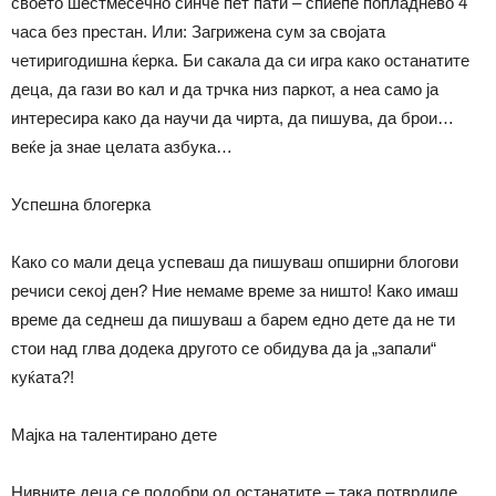
своето шестмесечно синче пет пати – спиепе попладнево 4
часа без престан. Или: Загрижена сум за својата
четиригодишна ќерка. Би сакала да си игра како останатите
деца, да гази во кал и да трчка низ паркот, а неа само ја
интересира како да научи да чирта, да пишува, да брои…
веќе ја знае целата азбука…
Успешна блогерка
Како со мали деца успеваш да пишуваш опширни блогови
речиси секој ден? Ние немаме време за ништо! Како имаш
време да седнеш да пишуваш а барем едно дете да не ти
стои над глва додека другото се обидува да ја „запали“
куќата?!
Мајка на талентирано дете
Нивните деца се подобри од останатите – така потврдиле