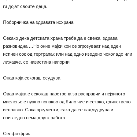
ги дојат своите деца.
Поборничка на здравата исхрана
Секако дека детската храна треба да е свежа, здрава,
разновидна …Но оние мајки кои се згрозуваат над еден
испиен сок од тертрапак или над едно изедено чоколадо или
лижавче, се навистина напорни.
Онаа која секогаш осудува
Оваа мајка е секогаш наострена за расправии и нејзиното
мислење е нужно понакво од било чие и секако, единствено
исправно. Сака аргументи, сака да се надмудрува и
очигледно нема друга работа …
Селфи-фрик