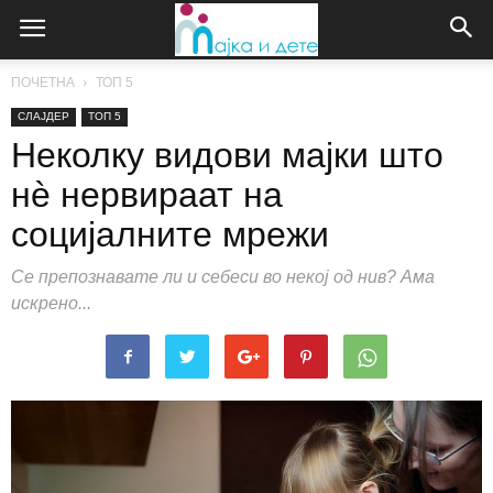
ПОЧЕТНА
ТОП 5
СЛАЈДЕР
ТОП 5
Неколку видови мајки што
нѐ нервираат на
социјалните мрежи
Се препознавате ли и себеси во некој од нив? Ама
искрено...