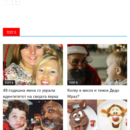
ТОП 5
ТОП 5
ТОП 5
48-годишна жена го украла
Колку е висок и тежок Дедо
идентитетот на својата ќерка
Мраз?