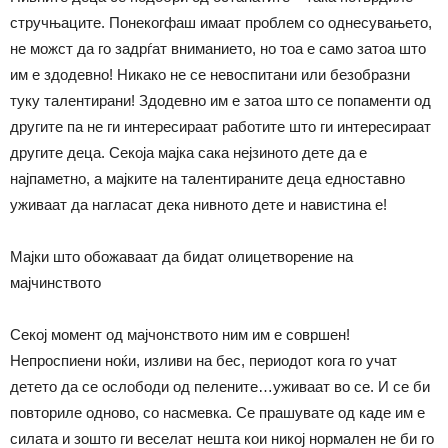
стручњаците. Понекогфаш имаат проблем со однесувањето,
не можст да го задрѓат вниманието, но тоа е само затоа што
им е здодевно! Никако не се невоспитани или безобразни
туку талентирани! Здодевно им е затоа што се попаменти од
другите па не ги интересираат работите што ги интересираат
другите деца. Секоја мајка сака нејзиното дете да е
најпаметно, а мајките на талентираните деца едноставно
уживаат да нагласат дека нивното дете и навистина е!
Мајки што обожаваат да бидат олицетворение на
мајчинството
Секој момент од мајчонството ним им е совршен!
Непроспиени ноќи, изливи на бес, периодот кога го учат
детето да се ослободи од пелените…уживаат во се. И се би
повториле одново, со насмевка. Се прашувате од каде им е
силата и зошто ги веселат нешта кои никој нормален не би го