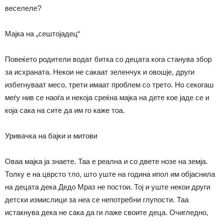
веселеле?
Мајка на „сештојадец“
Повеќето родители водат битка со децата кога станува збор
за исхраната. Некои не сакаат зеленчук и овошје, други
избегнуваат месо, трети имаат проблем со трето. Но секогаш
меѓу нив се наоѓа и некоја среќна мајка на дете кое јаде се и
која сака на сите да им го каже тоа.
Уривачка на бајки и митови
Оваа мајка ја знаете. Таа е реална и со двете нозе на земја.
Толку е на цврсто тло, што уште на година ипол им објаснила
на децата дека Дедо Мраз не постои. Тој и уште некои други
детски измислици за неа се непотребни глупости. Таа
истакнува дека не сака да ги лаже своите деца. Очигледно,