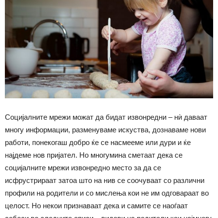
Социјалните мрежи можат да бидат извонредни – нѝ даваат
многу информации, разменуваме искуства, дознаваме нови
работи, понекогаш добро ќе се насмееме или дури и ќе
најдеме нов пријател. Но многумина сметаат дека се
социјалните мрежи извонредно место за да се
исфрустрираат затоа што на нив се соочуваат со различни
профили на родители и со мислења кои не им одговараат во
целост. Но некои признаваат дека и самите се наоѓаат