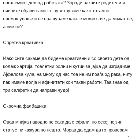
поголемиот дел од работата? Заради ваквите родители и
нивните објави само се чувствуваме како тотално
промашување и се прашуваме како е можно тие да можат сѐ,
а ние не?
Спретна креативка
Иако сите сакаме да бидеме креативни и со своето дете од
колаж хартија, тоалетни ролни и кутии за јајца да изградиме
Ајфелова кула, на многу од нас тоа не им поаѓа од рака, ниту
пак имаме волја и афинитети кон такви работи. Таа знае од
три салфетки да направи чудо!
Скромна фалбаџика
Оваа мнајка наводно не сака да с ефали, но секој нејзин
статус ни кажува по нешто. Морав да одам да го проверам