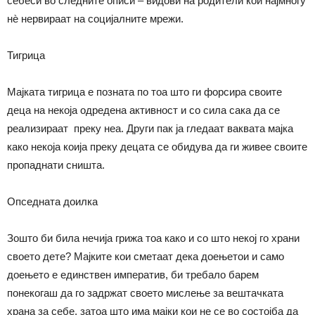
себеси во следните описи – видови на родители кои најмногу
нѐ нервираат на социјалните мрежи.
Тигрица
Мајката тигрица е позната по тоа што ги форсира своите
деца на некоја одредена активност и со сила сака да се
реализираат преку неа. Други пак ја гледаат ваквата мајка
како некоја коија преку децата се обидува да ги живее своите
пропаднати сништа.
Опседната доилка
Зошто би била нечија грижа тоа како и со што некој го храни
своето дете? Мајките кои сметаат дека доењетои и само
доењето е единствен императив, би требало барем
понекогаш да го задржат своето мислење за вештачката
храна за себе, затоа што има мајки кои не се во состојба да