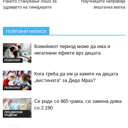
Раното станување лошо за
Научниците направија
здравјето на тинејџерите
вештачка матка
ПОВРЗАНИ НАПИСИ
Божиќниот период може да има и
негативни ефекти врз децата
ПСИХОЛОГ
Кога треба да им ја кажете на децата
„вистината“ за Дедо Мраз?
ПСИХОЛОГ
Се роди со 665 грама, си замина дома
со 2.190
ПРЕДВРЕМЕ
РОДЕНИ