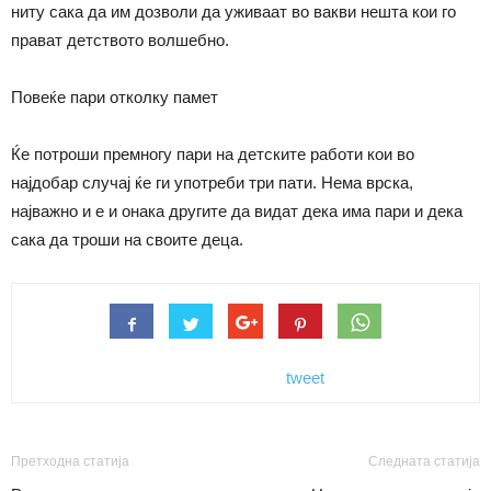
ниту сака да им дозволи да уживаат во вакви нешта кои го
прават детството волшебно.
Повеќе пари отколку памет
Ќе потроши премногу пари на детските работи кои во
најдобар случај ќе ги употреби три пати. Нема врска,
најважно и е и онака другите да видат дека има пари и дека
сака да троши на своите деца.
tweet
Претходна статија
Следната статија