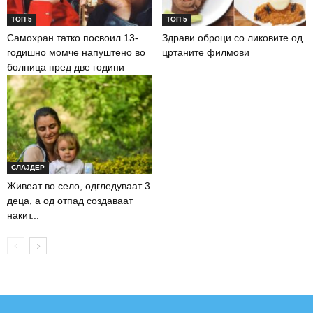
ТОП 5
ТОП 5
Самохран татко посвоил 13-
Здрави оброци со ликовите од
годишно момче напуштено во
цртаните филмови
болница пред две години
СЛАЈДЕР
Живеат во село, одгледуваат 3
деца, а од отпад создаваат
накит...