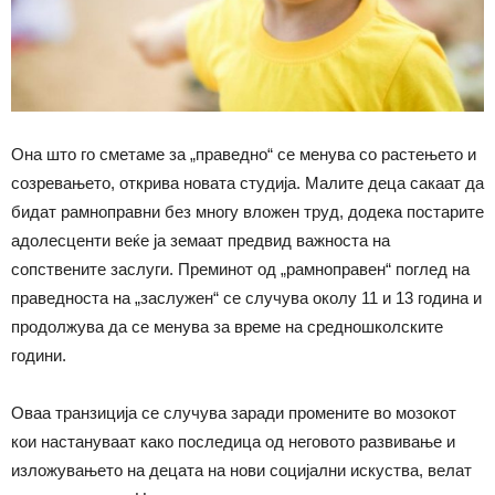
Она што го сметаме за „праведно“ се менува со растењето и
созревањето, открива новата студија. Малите деца сакаат да
бидат рамноправни без многу вложен труд, додека постарите
адолесценти веќе ја земаат предвид важноста на
сопствените заслуги. Преминот од „рамноправен“ поглед на
праведноста на „заслужен“ се случува околу 11 и 13 година и
продолжува да се менува за време на средношколските
години.
Оваа транзиција се случува заради промените во мозокот
кои настануваат како последица од неговото развивање и
изложувањето на децата на нови социјални искуства, велат