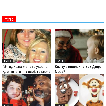
ТОП 5
ТОП 5
ТОП 5
48-годишна жена го украла
Колку е висок и тежок Дедо
идентитетот на својата ќерка
Мраз?
ТОП 5
ТОП 5