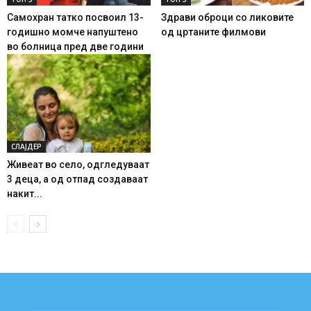
Самохран татко посвоил 13-
Здрави оброци со ликовите
годишно момче напуштено
од цртаните филмови
во болница пред две години
СЛАЈДЕР
Живеат во село, одгледуваат
3 деца, а од отпад создаваат
накит...