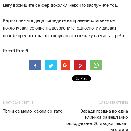
меѓу врсниците се фер доколку некои го заслужиле тоа.
Кај поголемите деца погледите на праведноста веќе се
поклопуваат со оние на возрасните, односно, им даваат
повеќе предност на постигнувањата отколку на чиста среќа.
Error9
Error9
Претходна статија
Следната статија
Тргни се мамо, сакам со тато
Заради грешка во една
клиника за вештачко
оплодување, 26 двојки чекаат
туѓо дете