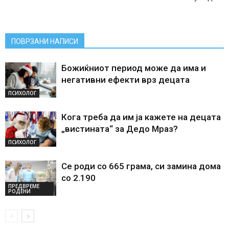
ПОВРЗАНИ НАПИСИ
Божиќниот период може да има и
негативни ефекти врз децата
ПСИХОЛОГ
Кога треба да им ја кажете на децата
„вистината“ за Дедо Мраз?
ПСИХОЛОГ
Се роди со 665 грама, си замина дома
со 2.190
ПРЕДВРЕМЕ
РОДЕНИ