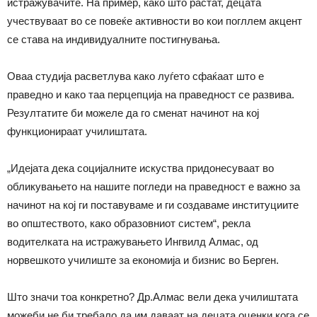
истражувачите. На пример, како што растат, децата
учествуваат во се повеќе активности во кои погллем акцент
се става на индивидуалните постигнувања.
Оваа студија расветлува како луѓето сфаќаат што е
праведно и како таа перцепција на праведност се развива.
Резултатите би можеле да го сменат начинот на кој
функционираат училиштата.
„Идејата дека социјалните искуства придонесуваат во
обликувањето на нашите погледи на праведност е важно за
начинот на кој ги поставуваме и ги создаваме институциите
во општеството, како образовниот систем“, рекла
водителката на истражувањето Ингвилд Алмас, од
норвешкото училиште за економија и бизнис во Берген.
Што значи тоа конкретно? Др.Алмас вели дека училиштата
можеби не би требало да им даваат на децата оценки кога се