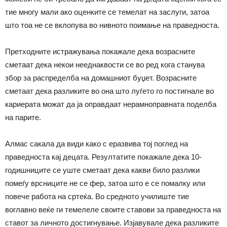
тие многу мали ако оценките се темелат на заслуги, затоа
што тоа не се вклопува во нивното поимање на праведноста.
Претходните истражувања покажале дека возрасните
сметаат дека некои нееднаквости се во ред кога станува
збор за распределба на домашниот буџет. Возрасните
сметаат дека разликите во она што луѓето го постигнале во
кариерата можат да ја оправдаат нерамноправната поделба
на парите.
Алмас сакала да види како с еразвива тој поглед на
праведноста кај децата. Резултатите покажале дека 10-
годишниците се уште сметаат дека какви било разлики
помеѓу врсниците не се фер, затоа што е се помалку или
повече работа на сртеќа. Во средното училиште тие
воглавно веќе ги темелеле своите ставови за праведноста на
ставот за личното достигнување. Изјавувале дека разликите