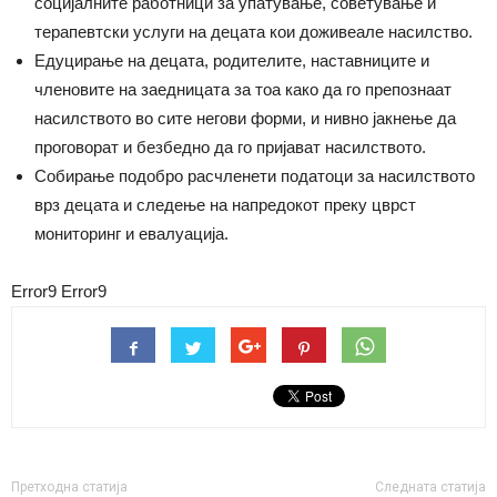
социјалните работници за упатување, советување и
терапевтски услуги на децата кои доживеале насилство.
Едуцирање на децата, родителите, наставниците и
членовите на заедницата за тоа како да го препознаат
насилството во сите негови форми, и нивно јакнење да
проговорат и безбедно да го пријават насилството.
Собирање подобро расчленети податоци за насилството
врз децата и следење на напредокот преку цврст
мониторинг и евалуација.
Error9
Error9
Претходна статија
Следната статија