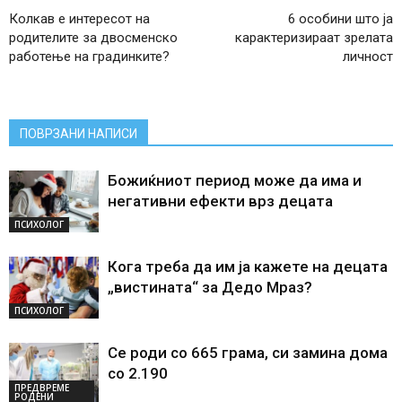
Колкав е интересот на
6 особини што ја
родителите за двосменско
карактеризираат зрелата
работење на градинките?
личност
ПОВРЗАНИ НАПИСИ
Божиќниот период може да има и
негативни ефекти врз децата
ПСИХОЛОГ
Кога треба да им ја кажете на децата
„вистината“ за Дедо Мраз?
ПСИХОЛОГ
Се роди со 665 грама, си замина дома
со 2.190
ПРЕДВРЕМЕ
РОДЕНИ