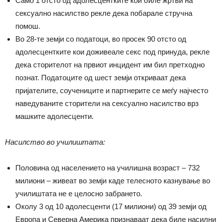
Само 1 отсто од адолесцентките кои биле жртви на
сексуално насилство рекле дека побарале стручна
помош.
Во 28-те земји со податоци, во просек 90 отсто од
адолесцентките кои доживеале секс под принуда, рекле
дека сторителот на првиот инцидент им бил претходно
познат. Податоците од шест земји откриваат дека
пријателите, соучениците и партнерите се меѓу најчесто
наведуваните сторители на сексуално насилство врз
машките адолесценти.
Насилство во училиштата:
Половина од населението на училишна возраст – 732
милиони – живеат во земји каде телесното казнување во
училиштата не е целосно забрането.
Околу 3 од 10 адолесценти (17 милиони) од 39 земји од
Европа и Северна Америка признаваат дека биле насилни