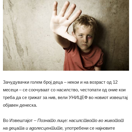
Зачудувачки голем број деца – некои и на возраст од 12
месеци – се соочуваат со насилство, честопати од оние кои
треба да се грижат за нив, вели УНИЦЕФ во новиот извештај
објавен денеска.
Во Извештајот –
Познато лице: насилството во животот
на децата и адолесцентите
,
употребени се најновите