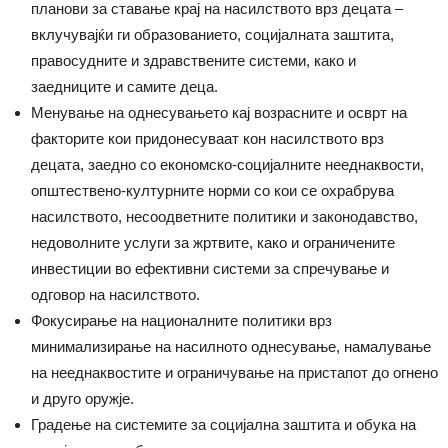
планови за ставање крај на насилството врз децата –
вклучувајќи ги образованието, социјалната заштита,
правосудните и здравствените системи, како и
заедниците и самите деца.
Менување на однесувањето кај возрасните и осврт на
факторите кои придонесуваат кон насилството врз
децата, заедно со економско-социјалните нееднаквости,
општествено-културните норми со кои се охрабрува
насилството, несоодветните политики и законодавство,
недоволните услуги за жртвите, како и ограничените
инвестиции во ефективни системи за спречување и
одговор на насилството.
Фокусирање на националните политики врз
минимализирање на насилното однесување, намалување
на нееднаквостите и ограничување на пристапот до огнено
и друго оружје.
Градење на системите за социјална заштита и обука на