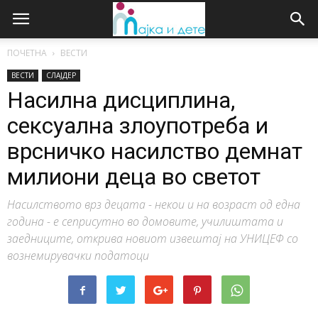
ПОЧЕТНА
ВЕСТИ
ВЕСТИ
СЛАЈДЕР
Насилна дисциплина,
сексуална злоупотреба и
врсничко насилство демнат
милиони деца во светот
Насилството врз децата - некои и на возраст од една
година - е сеприсутно во домовите, училиштата и
заедниците, открива новиот извештај на УНИЦЕФ со
вознемирувачки податоци