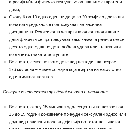
агресија и/или физичко казнување од нивните старатели
дома;
Околу 6 од 10 едногодишни деца во 30 земји со достапни
податоци редовно се подложуваат на насилна
дисциплина. Речиси една четвртина од едногодишните
деца физички се протресуваат како казна, а речиси секое
десето едногодишно дете добива удари или шлаканици
по лицето, главата или ушите.
Во светот, секое четврто дете под петгодишна возраст –
176 милиони – живее со мајка која е жртва на насилство
од интимниот партнер.
Сексуално насилство врз девојчињата и машките:
Во светот, околу 15 милиони адолесцентки на возраст од
15 до 19 години доживеале принуден сексуален однос или
друг вид присилни полови дејствија во текот на животот.