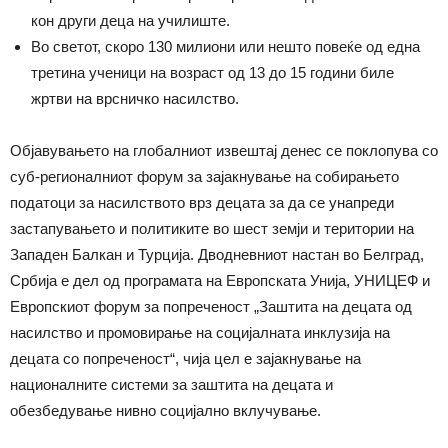
кон други деца на училиште.
Во светот, скоро 130 милиони или нешто повеќе од една
третина ученици на возраст од 13 до 15 години биле
жртви на врсничко насилство.
Објавувањето на глобалниот извештај денес се поклопува со
суб-регионалниот форум за зајакнување на собирањето
податоци за насилството врз децата за да се унапреди
застапувањето и политиките во шест земји и територии на
Западен Балкан и Турција. Дводневниот настан во Белград,
Србија е дел од програмата на Европската Унија, УНИЦЕФ и
Европскиот форум за попреченост „Заштита на децата од
насилство и промовирање на социјалната инклузија на
децата со попреченост“, чија цел е зајакнување на
националните системи за заштита на децата и
обезбедување нивно социјално вклучување.