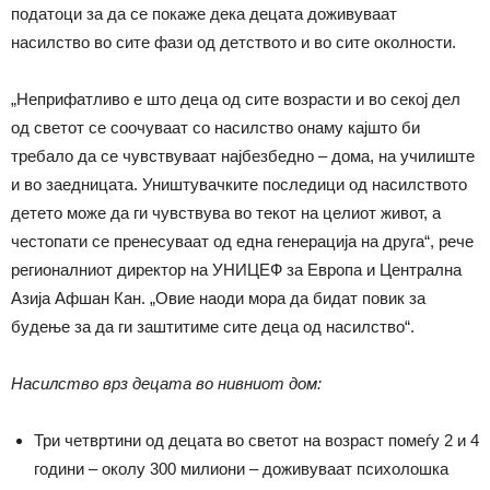
податоци за да се покаже дека децата доживуваат
насилство во сите фази од детството и во сите околности.
„Неприфатливо е што деца од сите возрасти и во секој дел
од светот се соочуваат со насилство онаму кајшто би
требало да се чувствуваат најбезбедно – дома, на училиште
и во заедницата. Уништувачките последици од насилството
детето може да ги чувствува во текот на целиот живот, а
честопати се пренесуваат од една генерација на друга“, рече
регионалниот директор на УНИЦЕФ за Европа и Централна
Азија Афшан Кан. „Овие наоди мора да бидат повик за
будење за да ги заштитиме сите деца од насилство“.
Насилство врз децата во нивниот дом:
Три четвртини од децата во светот на возраст помеѓу 2 и 4
години – околу 300 милиони – доживуваат психолошка