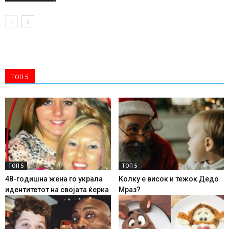
ТОП 5
ТОП 5
ТОП 5
48-годишна жена го украла
Колку е висок и тежок Дедо
идентитетот на својата ќерка
Мраз?