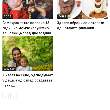
ТОП 5
ТОП 5
Самохран татко посвоил 13-
Здрави оброци со ликовите
годишно момче напуштено
од цртаните филмови
во болница пред две години
СЛАЈДЕР
Живеат во село, одгледуваат
3 деца, а од отпад создаваат
накит...