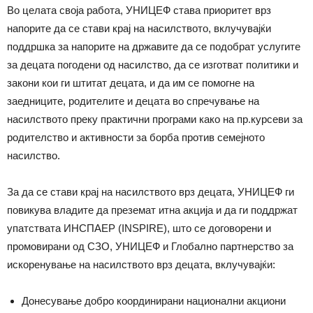
Во целата своја работа, УНИЦЕФ става приоритет врз
напорите да се стави крај на насилството, вклучувајќи
поддршка за напорите на државите да се подобрат услугите
за децата погодени од насилство, да се изготват политики и
закони кои ги штитат децата, и да им се помогне на
заедниците, родителите и децата во спречување на
насилството преку практични програми како на пр.курсеви за
родителство и активности за борба против семејното
насилство.
За да се ​​стави крај на насилството врз децата, УНИЦЕФ ги
повикува владите да преземат итна акција и да ги поддржат
упатствата ИНСПАЕР (INSPIRE), што се договорени и
промовирани од СЗО, УНИЦЕФ и Глобално партнерство за
искоренување на насилството врз децата, вклучувајќи:
Донесување добро координирани национални акциони