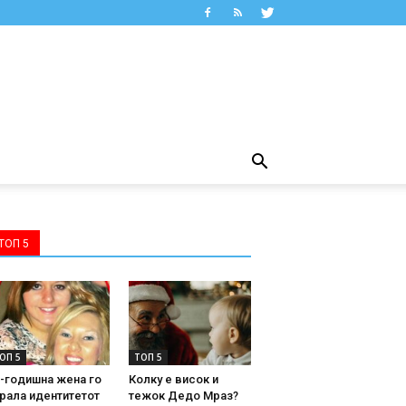
ТОП 5
ОП 5
ТОП 5
-годишна жена го
Колку е висок и
рала идентитетот
тежок Дедо Мраз?