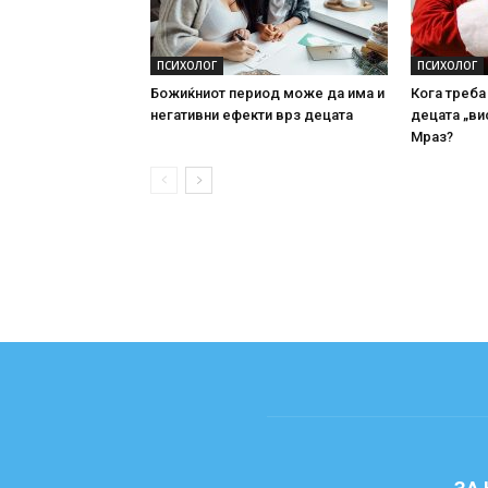
ПСИХОЛОГ
ПСИХОЛОГ
Божиќниот период може да има и
Кога треба
негативни ефекти врз децата
децата „ви
Мраз?