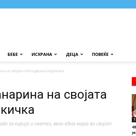
БЕБЕ
ИСХРАНА
ДЕЦА
ПОВЕЌЕ
на на својата петгодишна ќеркичка
анарина на својата
ркичка
Т
а за кирија и сметки, вели една мајка во својот
48
ук