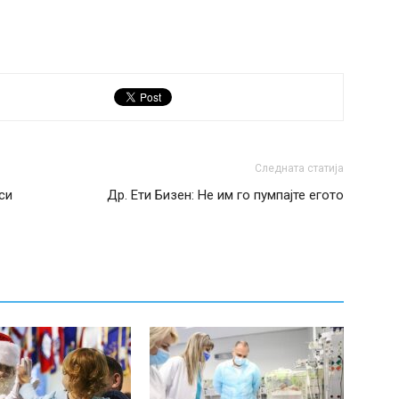
Следната статија
си
Др. Ети Бизен: Не им го пумпајте егото