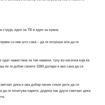
а струја, еден за ТВ и еден за храна.
прави со нив што сака – да ги потроши или да ги
е одат навистина за тие намени, туку во касичка која ќе
гаш ќе ги добие своите 3380 долари и ако сака да се
сметаат дека е ова добар начин секое дете да се
и да ги почитува парите, додека пак други сметаат дека
ете.