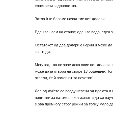
сопствени задоволства.
Затоа ѝ ги бараме назад тие пет долари.
Еден за наем на станот, еден за вода, еден з
Остатокот од два долари е нејзин и може да 
заштеди.
Меѓутоа, таа не знае дека овие пет долари н
може да ја отвори на својот 18.роденден. То
отсели, ќе ѝ помогнат за почеток“.
Дел од луѓето се воодушевени од идејата и 
подготви за натамошниот живот и да се науч
е ова премногу строг режим за толку мало д