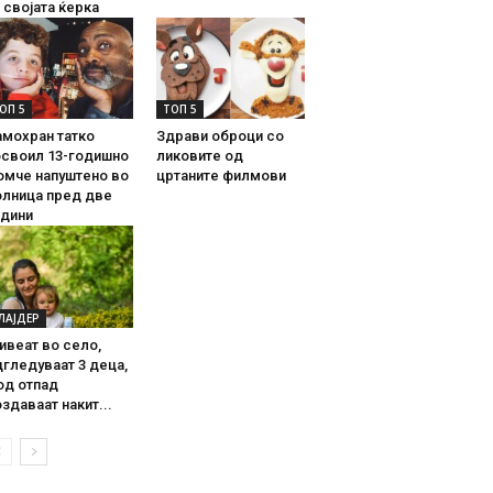
 својата ќерка
ОП 5
ТОП 5
амохран татко
Здрави оброци со
освоил 13-годишно
ликовите од
омче напуштено во
цртаните филмови
олница пред две
одини
ЛАЈДЕР
ивеат во село,
гледуваат 3 деца,
од отпад
здаваат накит...