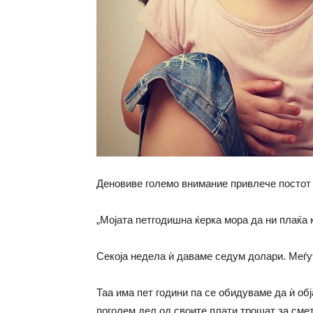
Деновиве големо внимание привлече постот на
„Мојата петгодишна ќерка мора да ни плаќа к
Секоја недела ѝ даваме седум долари. Меѓут
Таа има пет години па се обидуваме да ѝ об
поголем дел од своите плати трошат за сметк