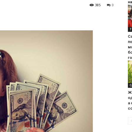
на
385
0
Т
С
п
м
б
г
С
Ж
од
а 
со