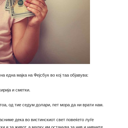
 една мајка на Фејсбук во кој таа објавува:
ирија и сметки.
оа, од тие седум долари, пет мора да ни врати нам.
јасниме дека во вистинскиот свет повеќето луѓе
и и за живот, а малку им останува за нив и нивните