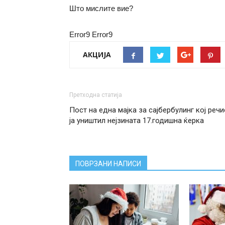
Што мислите вие?
Error9
Error9
АКЦИЈА
Претходна статија
Пост на една мајка за сајбербулинг кој речи
ја уништил нејзината 17.годишна ќерка
ПОВРЗАНИ НАПИСИ