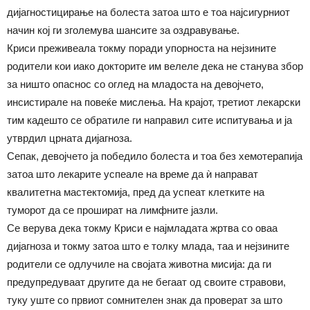
дијагностицирање на болеста затоа што е тоа најсигурниот
начин кој ги зголемува шансите за оздравување.
Криси преживеала токму поради упорноста на нејзините
родители кои иако докторите им велеле дека не станува збор
за ништо опаснос со оглед на младоста на девојчето,
инсистирале на повеќе мислења. На крајот, третиот лекарски
тим кадешто се обратиле ги направил сите испитувања и ја
утврдил црната дијагноза.
Сепак, девојчето ја победило болеста и тоа без хемотерапија
затоа што лекарите успеале на време да ѝ направат
квалитетна мастектомија, пред да успеат клетките на
туморот да се прошират на лимфните јазли.
Се верува дека токму Криси е најмладата жртва со оваа
дијагноза и токму затоа што е толку млада, таа и нејзините
родители се одлучиле на својата животна мисија: да ги
предупредуваат другите да не бегаат од своите стравови,
туку уште со првиот сомнителен знак да проверат за што