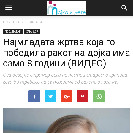
ПОЧЕТНА
ПЕДИЈАТАР
ПЕДИЈАТАР
СЛАЈДЕР
Најмладата жртва која го
победила ракот на дојка има
само 8 години (ВИДЕО)
Ова девојче е пример дека не постои старосна граница
кога би требало да се плашиме од ракот, а кога не.