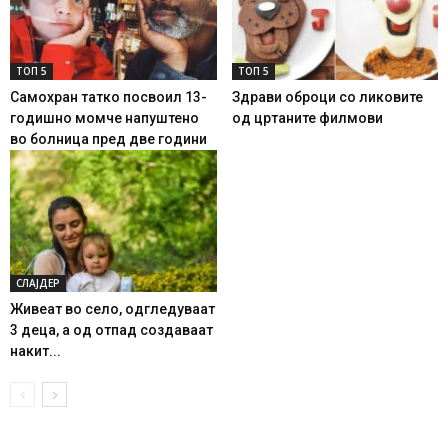
ТОП 5
ТОП 5
Самохран татко посвоил 13-
Здрави оброци со ликовите
годишно момче напуштено
од цртаните филмови
во болница пред две години
СЛАЈДЕР
Живеат во село, одгледуваат
3 деца, а од отпад создаваат
накит...