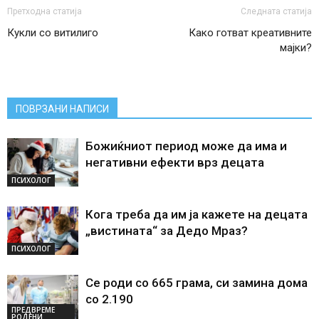
Претходна статија
Следната статија
Кукли со витилиго
Како готват креативните
мајки?
ПОВРЗАНИ НАПИСИ
Божиќниот период може да има и
негативни ефекти врз децата
ПСИХОЛОГ
Кога треба да им ја кажете на децата
„вистината“ за Дедо Мраз?
ПСИХОЛОГ
Се роди со 665 грама, си замина дома
со 2.190
ПРЕДВРЕМЕ
РОДЕНИ