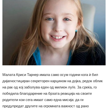
Малата Криси Тарнер имала само осум години кога ѝ бил
дијагностициран секреторен карцином на дојка, редок облик
на рак од кој заболува еден од милион луѓе. За среќа, го
победила благодарение на брзата реакција на своите
родители кои сега имаат само една мисија: да ги
предупредат другите на огромната важност од рано