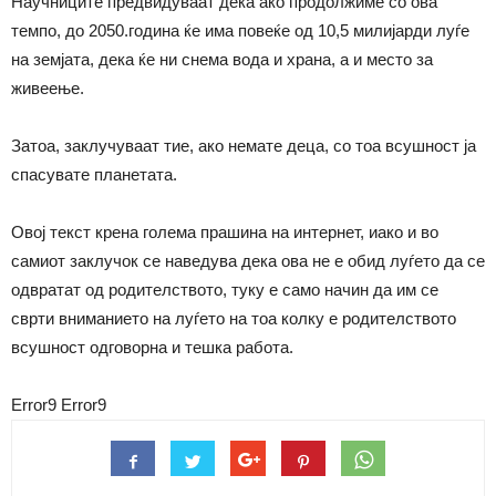
Научниците предвидуваат дека ако продолжиме со ова
темпо, до 2050.година ќе има повеќе од 10,5 милијарди луѓе
на земјата, дека ќе ни снема вода и храна, а и место за
живеење.
Затоа, заклучуваат тие, ако немате деца, со тоа всушност ја
спасувате планетата.
Овој текст крена голема прашина на интернет, иако и во
самиот заклучок се наведува дека ова не е обид луѓето да се
одвратат од родителството, туку е само начин да им се
сврти вниманието на луѓето на тоа колку е родителството
всушност одговорна и тешка работа.
Error9
Error9