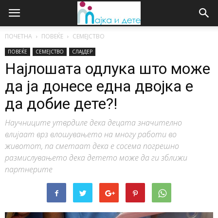
ПОЧЕТНА
ПОВЕЌЕ
СЕМЕЈСТВО
ПОВЕЌЕ
СЕМЕЈСТВО
СЛАЈДЕР
Најлошата одлука што може
да ја донесе една двојка е
да добие дете?!
Научниците утврдиле дека децата значително
влијаат врз влошувањето на многу работи во
животот, па сметаат дека е сосема погрешно
размислувањето дека детето може да ги зближи
партнерите