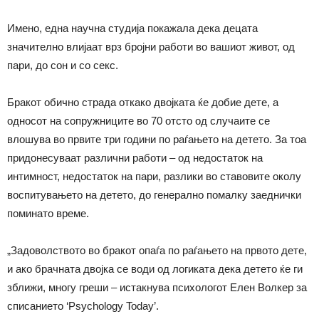
Имено, една научна студија покажала дека децата
значително влијаат врз бројни работи во вашиот живот, од
пари, до сон и со секс.
Бракот обично страда откако двојката ќе добие дете, а
односот на сопружниците во 70 отсто од случаите се
влошува во првите три години по раѓањето на детето. За тоа
придонесуваат различни работи – од недостаток на
интимност, недостаток на пари, разлики во ставовите околу
воспитувањето на детето, до генерално помалку заеднички
поминато време.
„Задоволството во бракот опаѓа по раѓањето на првото дете,
и ако брачната двојка се води од логиката дека детето ќе ги
зближи, многу греши – истакнува психологот Елен Волкер за
списанието ‘Psychology Today’.