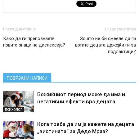
Претходна статија
Следната статија
Како да ги препознаете
Зошто не би смееле да ги
првите знаци на дислексија?
вртите децата држејќи ги за
подлактици?
ПОВРЗАНИ НАПИСИ
Божиќниот период може да има и
негативни ефекти врз децата
ПСИХОЛОГ
Кога треба да им ја кажете на децата
„вистината“ за Дедо Мраз?