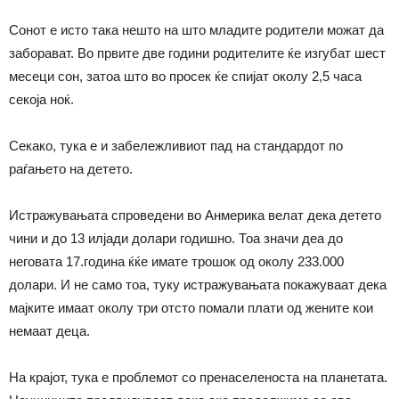
Сонот е исто така нешто на што младите родители можат да
заборават. Во првите две години родителите ќе изгубат шест
месеци сон, затоа што во просек ќе спијат околу 2,5 часа
секоја ноќ.
Секако, тука е и забележливиот пад на стандардот по
раѓањето на детето.
Истражувањата спроведени во Анмерика велат дека детето
чини и до 13 илјади долари годишно. Тоа значи деа до
неговата 17.година ќќе имате трошок од околу 233.000
долари. И не само тоа, туку истражувањата покажуваат дека
мајките имаат околу три отсто помали плати од жените кои
немаат деца.
На крајот, тука е проблемот со пренаселеноста на планетата.