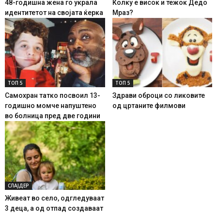
48-годишна жена го украла
Колку е висок и тежок Дедо
идентитетот на својата ќерка
Мраз?
ТОП 5
ТОП 5
Самохран татко посвоил 13-
Здрави оброци со ликовите
годишно момче напуштено
од цртаните филмови
во болница пред две години
СЛАЈДЕР
Живеат во село, одгледуваат
3 деца, а од отпад создаваат