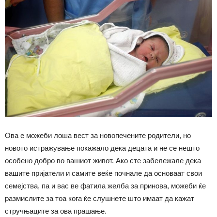
Ова е можеби лоша вест за новопечените родители, но
новото истражување покажало дека децата и не се нешто
особено добро во вашиот живот. Ако сте забележале дека
вашите пријатели и самите веќе почнале да основаат свои
семејства, па и вас ве фатила желба за принова, можеби ќе
размислите за тоа кога ќе слушнете што имаат да кажат
стручњаците за ова прашање.