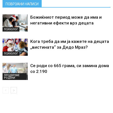
ПОВРЗАНИ НАПИСИ
Божиќниот период може да има и
негативни ефекти врз децата
ПСИХОЛОГ
Кога треба да им ја кажете на децата
„вистината“ за Дедо Мраз?
ПСИХОЛОГ
Се роди со 665 грама, си замина дома
со 2.190
ПРЕДВРЕМЕ
РОДЕНИ