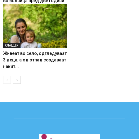
во болница пред две години
СЛАЈДЕР
Живеат во село, одгледуваат
3 деца, а од отпад создаваат
накит...