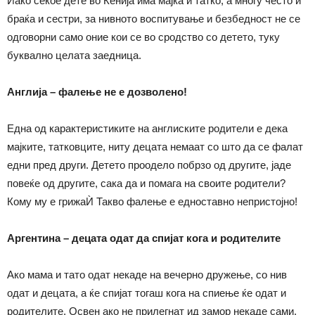
Иако секое дете во Кенија има мајка и татко, а многу често и
браќа и сестри, за нивното воспитување и безбедност не се
одговорни само оние кои се во сродство со детето, туку
буквално целата заедница.
Англија – фалење не е дозволено!
Една од карактеристиките на англиските родители е дека
мајките, татковците, ниту децата немаат со што да се фалат
едни пред други. Детето проодело побрзо од другите, јаде
повеќе од другите, сака да и помага на своите родители?
Кому му е грижаЍ Такво фалење е едноставно непристојно!
Аргентина
–
децата одат да спијат кога и родителите
Ако мама и тато одат некаде на вечерно дружење, со нив
одат и децата, а ќе спијат тогаш кога на спиење ќе одат и
родителите. Освен ако не прилегнат ид замор некаде сами.