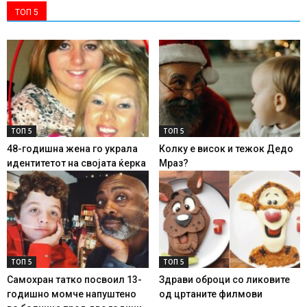
ТОП 5
ТОП 5
ТОП 5
48-годишна жена го украла
Колку е висок и тежок Дедо
идентитетот на својата ќерка
Мраз?
ТОП 5
ТОП 5
Самохран татко посвоил 13-
Здрави оброци со ликовите
годишно момче напуштено
од цртаните филмови