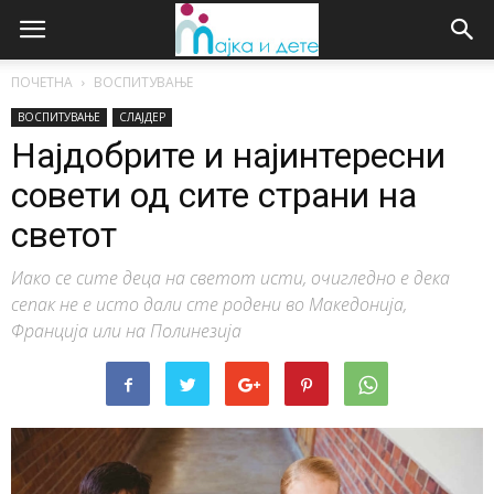
ПОЧЕТНА
ВОСПИТУВАЊЕ
ВОСПИТУВАЊЕ
СЛАЈДЕР
Најдобрите и најинтересни
совети од сите страни на
светот
Иако се сите деца на светот исти, очигледно е дека
сепак не е исто дали сте родени во Македонија,
Франција или на Полинезија