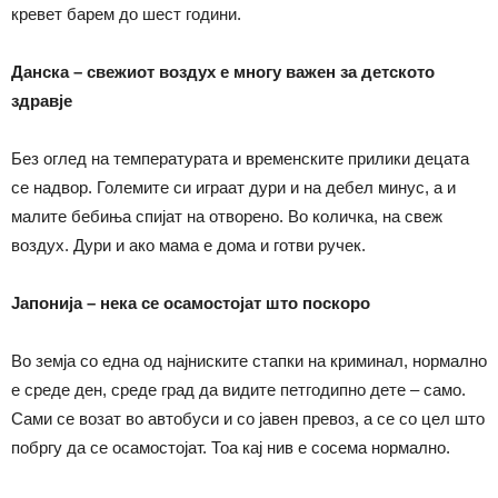
кревет барем до шест години.
Данска
– свежиот
воздух е многу важен за детското
здравје
Без оглед на температурата и временските прилики децата
се надвор. Големите си играат дури и на дебел минус, а и
малите бебиња спијат на отворено. Во количка, на свеж
воздух. Дури и ако мама е дома и готви ручек.
Јапонија – нека се осамостојат што поскоро
Во земја со една од најниските стапки на криминал, нормално
е среде ден, среде град да видите петгодипно дете – само.
Сами се возат во автобуси и со јавен превоз, а се со цел што
побргу да се осамостојат. Тоа кај нив е сосема нормално.