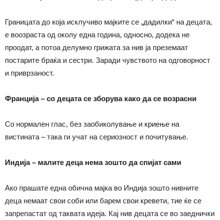
Границата до која исклучиво мајките се „дадилки“ на децата,
е воозраста од околу една година, односно, додека не
проодат, а потоа делумно грижата за нив ја преземаат
постарите браќа и сестри. Заради чувството на одговорност
и приврзаност.
Франција
–
со децата се зборува како да се возрасни
Со нормален глас, без заобиколување и криење на
вистината – така ги учат на сериозност и почитување.
Индија – малите деца нема зошто да спијат сами
Ако прашате една обична мајка во Индија зошто нивните
деца немаат свои соби или барем свои кревети, тие ќе се
запрепастат од таквата идеја. Кај нив децата се во заеднички