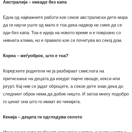
Австралија
–
никаде без капа
Една од најважните работи кое секое австралиски дете мора
да ги научи уште од мало е тоа дека надвор не смее да се
оди без капа. Тоа е идеја на новото време и е поврзано со
нивната клима, но е правило кое се почитува во секој дом.
Кореа – меѓуоброк, што е тоа?
Корејските родители не ја разбираат смислата на
притискање на децата да изедат парче овошје, кекси или
јогурт. Кај нив се јадат оброците, а секое дете знае дека до
следниот оброк нема да добие ништо. И затоа многу подобро
го ценат она што го имаат во чинијата.
Кенија – децата ги одгледува селото