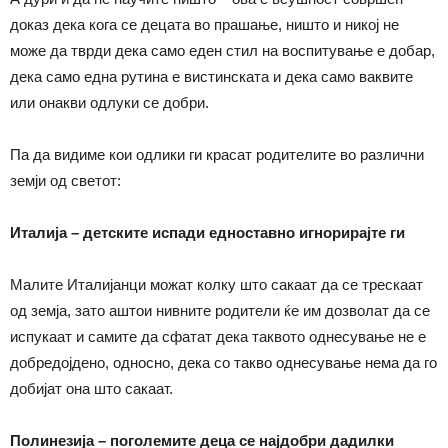
доказ дека кога се децата во прашање, ништо и никој не
може да тврди дека само еден стил на воспитување е добар,
дека само една рутина е вистинската и дека само ваквите
или онакви одлуки се добри.
Па да видиме кои одлики ги красат родителите во различни
земји од светот:
Италија – детските испади едноставно игнорирајте ги
Малите Италијанци можат колку што сакаат да се трескаат
од земја, зато аштои нивните родители ќе им дозволат да се
испукаат и самите да сфатат дека таквото однесување не е
добредојдено, односно, дека со такво однесување нема да го
добијат она што сакаат.
Полинезија – поголемите деца се најдобри дадилки