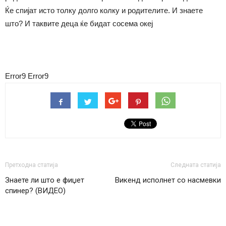
Ќе спијат исто толку долго колку и родителите. И знаете
што? И таквите деца ќе бидат сосема океј
Error9
Error9
Претходна статија
Следната статија
Знаете ли што е фиџет
Викенд исполнет со насмевки
спинер? (ВИДЕО)