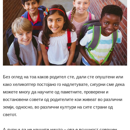
Без оглед на тоа каков родител сте, дали сте опуштени или
како хеликоптер постојано го надлетувате, сигурни сме дека
можете многу да научите од паметните, проверени и
востановени совети од родителите кои живеат во различни
земји, односно, во различни култури на сите страни од
светот.
А дури и да не научите ништо – ова е всушност совршен