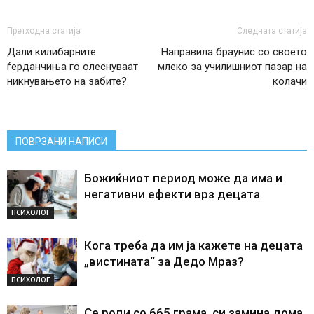
Претходна статија
Следната статија
Дали килибарните
Направила браунис со своето
ѓерданчиња го олеснуваат
млеко за училишниот пазар на
никнувањето на забите?
колачи
ПОВРЗАНИ НАПИСИ
Божиќниот период може да има и
негативни ефекти врз децата
ПСИХОЛОГ
Кога треба да им ја кажете на децата
„вистината“ за Дедо Мраз?
ПСИХОЛОГ
Се роди со 665 грама, си замина дома