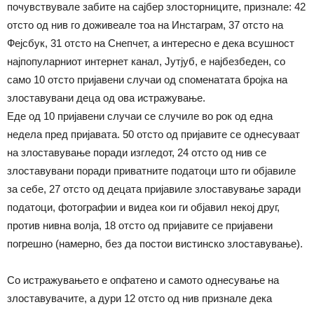
почувствувале забите на сајбер злосторниците, признале: 42
отсто од нив го доживеале тоа на Инстаграм, 37 отсто на
Фејсбук, 31 отсто на Снепчет, а интересно е дека всушност
најпопуларниот интернет канал, Јутјуб, е најбезбеден, со
само 10 отсто пријавени случаи од споменататa бројка на
злоставувани деца од ова истражување.
Еде од 10 пријавени случаи се случиле во рок од една
недела пред пријавата. 50 отсто од пријавите се однесуваат
на злоставување поради изгледот, 24 отсто од нив се
злоставувани поради приватните податоци што ги објавиле
за себе, 27 отсто од децата пријавиле злоставување заради
податоци, фотографии и видеа кои ги објавил некој друг,
против нивна волја, 18 отсто од пријавите се пријавени
погрешно (намерно, без да постои вистинско злоставување).
Со истражувањето е опфатено и самото однесување на
злоставувачите, а дури 12 отсто од нив признале дека