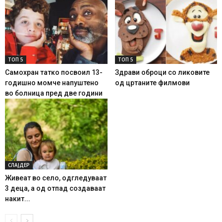
ТОП 5
ТОП 5
Самохран татко посвоил 13-
Здрави оброци со ликовите
годишно момче напуштено
од цртаните филмови
во болница пред две години
СЛАЈДЕР
Живеат во село, одгледуваат
3 деца, а од отпад создаваат
накит...