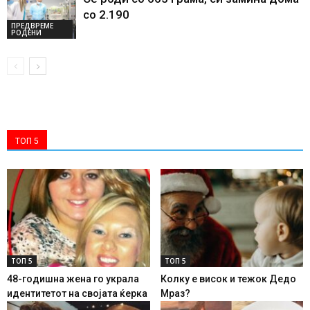
со 2.190
ПРЕДВРЕМЕ
РОДЕНИ
ТОП 5
ТОП 5
ТОП 5
48-годишна жена го украла
Колку е висок и тежок Дедо
идентитетот на својата ќерка
Мраз?