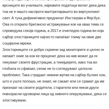
врсниците во училиште, најновите податоци велат дека дека
тоа не е ништо наспроти малтретирањето во виртуелниот
свет. А тука дефинитивно предничат Инстаграм и Фејсбук.
Ова го открило британско истражување кое на оваа тема се
спроведува секоја година, а 2017.е очигледно година во која
сајбер злосторниците најчесто напаѓаат токму на овие две
социјални мрежи.
Злосторниците се добро скриени зад мониторите и целно ги
напааѓт оние за кои ќе проценат дека на нив можат да ги
лекуваат своите фрустрации, а тинејџерите, иако тоа во
глобала го сфаќаат, сепак не го согледуваат целосно
проблемот. Така страдаат невини жртви на сајбер булинг кои,
што е уште полошо, не знаат, не сакаат или се срамат да им
признаат на своите родители, старатели или некои други
повозрасни одговорни лица од нивното опкружување, дека се
злоставувани.