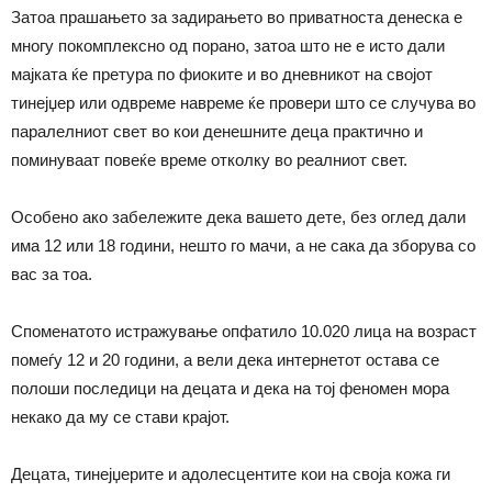
Затоа прашањето за задирањето во приватноста денеска е
многу покомплексно од порано, затоа што не е исто дали
мајката ќе претура по фиоките и во дневникот на својот
тинејџер или одвреме навреме ќе провери што се случува во
паралелниот свет во кои денешните деца практично и
поминуваат повеќе време отколку во реалниот свет.
Особено ако забележите дека вашето дете, без оглед дали
има 12 или 18 години, нешто го мачи, а не сака да зборува со
вас за тоа.
Споменатото истражување опфатило 10.020 лица на возраст
помеѓу 12 и 20 години, а вели дека интернетот остава се
полоши последици на децата и дека на тој феномен мора
некако да му се стави крајот.
Децата, тинејџерите и адолесцентите кои на своја кожа ги