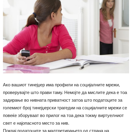
Ако вашиот тинејџер има профили на социјалните мрежи,
проверувајте што прави таму. Немојте да мислите дека е тоа
задирање во нивната приватност затоа што податоците за
големиот број тинејџерски трагедии на социјалните мрежи се
повеќе зборуваат во прилог на тоа дека токму виртуелниот
свет е најопасното место за нив.
Покрај податоците за малтретирањето од страна на