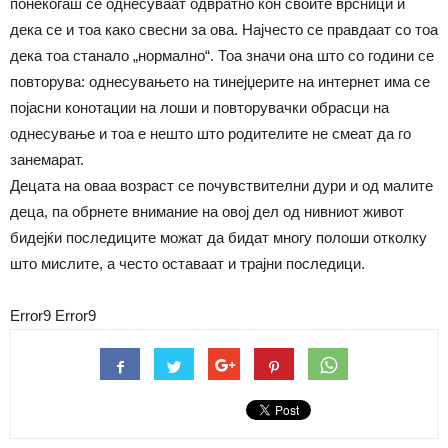
понекогаш се однесуваат одвратно кон своите врсници и
дека се и тоа како свесни за ова. Најчесто се правдаат со тоа
дека тоа станало „нормално“. Тоа значи она што со години се
повторува: однесувањето на тинејџерите на интернет има се
појасни конотации на лоши и повторувачки обрасци на
однесување и тоа е нешто што родителите не смеат да го
занемарат.
Децата на оваа возраст се почувствителни дури и од малите
деца, па обрнете внимание на овој дел од нивниот живот
бидејќи последиците можат да бидат многу полоши отколку
што мислите, а често оставаат и трајни последици.
Error9
Error9