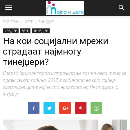
ПОЧЕТНА
ДЕТЕ
ТИНЕЈЏЕР
СЛАЈДЕР
ДЕТЕ
ТИНЕЈЏЕР
На кои социјални мрежи
страдаат најмногу
тинејџери?
Според британското истражување кое на оваа тема се
прави секоја година, 2017.е годината во која сајбер
злосторниците најчесто напаѓаат на Инстаграм и
Фејсбук