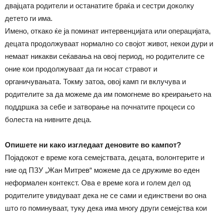
двајцата родители и останатите браќа и сестри доколку
детето ги има.
Имено, откако ќе ја поминат интервенцијата или операцијата,
децата продолжуваат нормално со својот живот, некои дури и
немаат никакви сеќавања на овој период, но родителите се
оние кои продолжуваат да ги носат стравот и
органичувањата. Токму затоа, овој камп ги вклучува и
родителите за да можеме да им помогнеме во креирањето на
поддршка за себе и затворање на почнатите процеси со
болеста на нивните деца.
Опишете ни како изгледаат деновите во кампот?
Појадокот е време кога семејствата, децата, волонтерите и
ние од ПЗУ „Жан Митрев“ можеме да се дружиме во еден
неформален контекст. Ова е време кога и голем дел од
родителите увидуваат дека не се сами и единствени во она
што го поминуваат, туку дека има многу други семејства кои