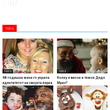
ТОП 5
ТОП 5
ТОП 5
48-годишна жена го украла
Колку е висок и тежок Дедо
идентитетот на својата ќерка
Мраз?