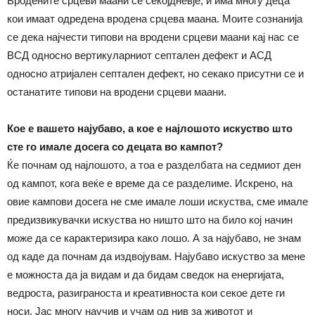
Вродените срцеви маани се секојдневје, и има многу деца
кои имаат одредена вродена срцева маана. Моите сознанија
се дека најчести типови на вродени срцеви маани кај нас се
ВСД односно вертикуларниот септален дефект и АСД
односно атријален септален дефект, но секако присутни се и
останатите типови на вродени срцеви маани.
Кое е вашето најубаво, а кое е најлошото искуство што
сте го имале досега со децата во кампот?
Ќе почнам од најлошото, а тоа е разделбата на седмиот ден
од кампот, кога веќе е време да се разделиме. Искрено, на
овие кампови досега не сме имале лоши искуства, сме имале
предизвикувачки искуства но ништо што на било кој начин
може да се карактеризира како лошо. А за најубаво, не знам
од каде да почнам да издвојувам. Најубаво искуство за мене
е можноста да ја видам и да бидам сведок на енергијата,
ведроста, разиграноста и креативноста кои секое дете ги
носи. Јас многу научив и учам од нив за животот и