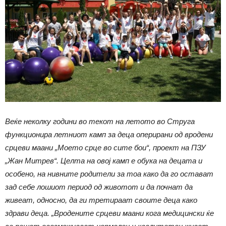
Веќе неколку години во текот на летото во Струга
функционира летниот камп за деца оперирани од вродени
срцеви маани „Моето срце во сите бои“, проект на ПЗУ
„Жан Митрев“. Целта на овој камп е обука на децата и
особено, на нивните родители за тоа како да го остават
зад себе лошиот период од животот и да почнат да
живеат, односно, да ги третираат своите деца како
здрави деца. „Вродените срцеви маани кога медицински ќе