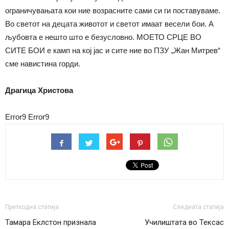
ограничувањата кои ние возрасните сами си ги поставуваме.
Во светот на децата животот и светот имаат весели бои. А
љубовта е нешто што е безусловно. МОЕТО СРЦЕ ВО
СИТЕ БОИ е камп на кој јас и сите ние во ПЗУ „Жан Митрев“
сме навистина горди.
Драгица Христова
Error9
Error9
Претходна статија
Следната статија
Тамара Еклстон признала
Училиштата во Тексас