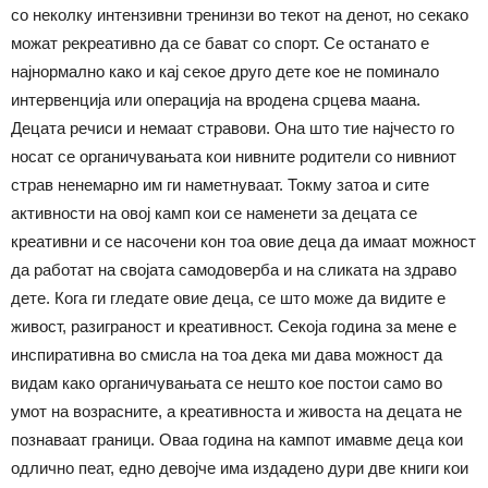
со неколку интензивни тренинзи во текот на денот, но секако
можат рекреативно да се бават со спорт. Се останато е
најнормално како и кај секое друго дете кое не поминало
интервенција или операција на вродена срцева маана.
Децата речиси и немаат стравови. Она што тие најчесто го
носат се органичувањата кои нивните родители со нивниот
страв ненемарно им ги наметнуваат. Токму затоа и сите
активности на овој камп кои се наменети за децата се
креативни и се насочени кон тоа овие деца да имаат можност
да работат на својата самодоверба и на сликата на здраво
дете. Кога ги гледате овие деца, се што може да видите е
живост, разиграност и креативност. Секоја година за мене е
инспиративна во смисла на тоа дека ми дава можност да
видам како органичувањата се нешто кое постои само во
умот на возрасните, а креативноста и живоста на децата не
познаваат граници. Оваа година на кампот имавме деца кои
одлично пеат, едно девојче има издадено дури две книги кои