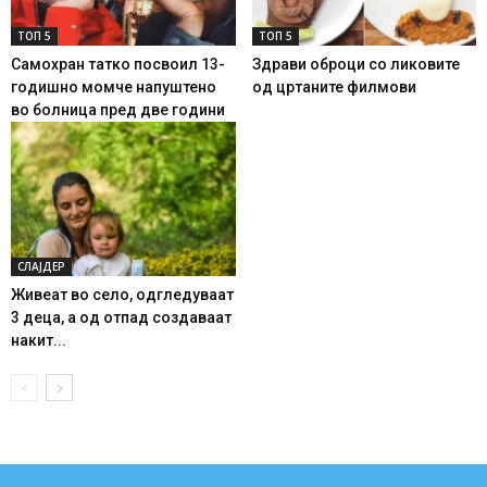
ТОП 5
ТОП 5
Самохран татко посвоил 13-
Здрави оброци со ликовите
годишно момче напуштено
од цртаните филмови
во болница пред две години
СЛАЈДЕР
Живеат во село, одгледуваат
3 деца, а од отпад создаваат
накит...