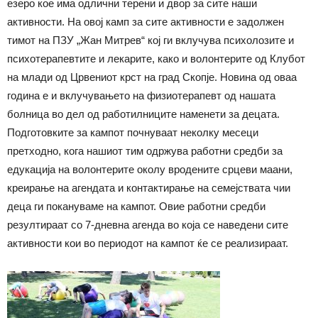
езеро кое има одлични терени и двор за сите наши
активности. На овој камп за сите активности е задолжен
тимот на ПЗУ „Жан Митрев“ кој ги вклучува психолозите и
психотерапевтите и лекарите, како и волонтерите од Клубот
на млади од Црвениот крст на град Скопје. Новина од оваа
година е и вклучувањето на физиотерапевт од нашата
болница во дел од работилниците наменети за децата.
Подготовките за кампот почнуваат неколку месеци
претходно, кога нашиот тим одржува работни средби за
едукација на волонтерите околу вродените срцеви маани,
креирање на агендата и контактирање на семејствата чии
деца ги покануваме на кампот. Овие работни средби
резултираат со 7-дневна агенда во која се наведени сите
активности кои во периодот на кампот ќе се реализираат.