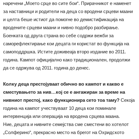
наречени „Моето срце во сите бои“. Прирачникот е наменет
за наставници и родители на деца со вродени срцеви маани
и целта беше истиот да помогне во демистификација на
вродените срцеви маани и нивно подобро разбирање.
Боенката од друга страна во себе содржи вежби за
саморефлектирање кои децата ги користат во функција на
самоподдршка. Истите доживеаја второ издание во 2011.
година. Кампот официјално како традиционален, продолжи
да се одржува од 2011. година до денес.
Колку деца престојуваат обично во кампот и какво е
сместувањето за нив…кој се е ангажиран за време на
нивниот престој, како функционира сето тоа таму?
Секоја
година на кампот учествуваат 10 деца кои поминале
интервенција или операција на вродена срцева маана.
Ние, децата и нивните семејства сме сместени во хотелот
„Солферино“, прекрасно место на брегот на Охридското