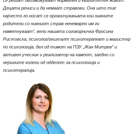
се решат овозможуваат нормален и квалитетен живот.
Децата речиси и да немаат стравови. Она што тие
најчесто го носат се органичувањата кои нивните
родители со нивниот страв ненемарно им ги
наметнуваат“, вели нашата соговорничка Фросина
Ристовска, психолог/гешталт психотерапевт и магистер
по психологија, дел од тимот на ПЗУ „Жан Митрев“ и
активен учесник и реализатор на кампот, заедно со
нејзините колеги од одделот за психологија и
психотерапија.