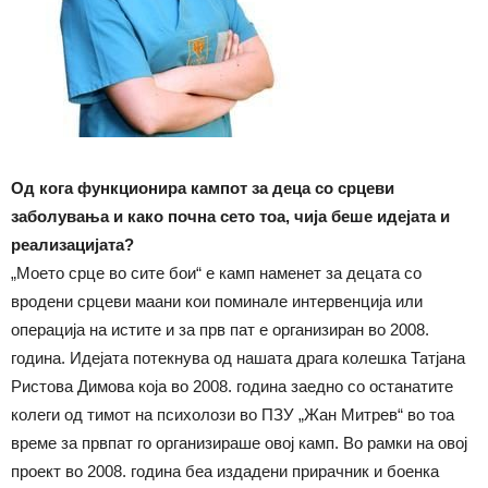
Од кога функционира кампот за деца со срцеви
заболувања и како почна сето тоа, чија беше идејата и
реализацијата?
„Моето срце во сите бои“ е камп наменет за децата со
вродени срцеви маани кои поминале интервенција или
операција на истите и за прв пат е организиран во 2008.
година. Идејата потекнува од нашата драга колешка Татјана
Ристова Димова која во 2008. година заедно со останатите
колеги од тимот на психолози во ПЗУ „Жан Митрев“ во тоа
време за првпат го организираше овој камп. Во рамки на овој
проект во 2008. година беа издадени прирачник и боенка