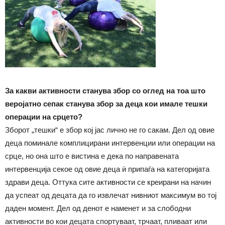
За какви активности станува збор со оглед на тоа што
веројатно сепак станува збор за деца кои имале тешки
операции на срцето?
Зборот „тешки“ е збор кој јас лично не го сакам. Дел од овие
деца поминале комплицирани интервенции или операции на
срце, но она што е вистина е дека по направената
интервенција секое од овие деца ѝ припаѓа на категоријата
здрави деца. Оттука сите активности се креирани на начин
да успеат од децата да го извлечат нивниот максимум во тој
даден момент. Дел од денот е наменет и за слободни
активности во кои децата спортуваат, трчаат, пливаат или