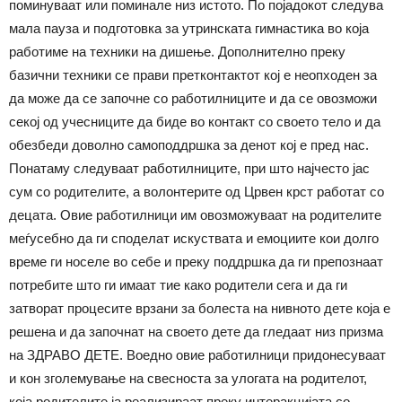
поминуваат или поминале низ истото. По појадокот следува
мала пауза и подготовка за утринската гимнастика во која
работиме на техники на дишење. Дополнително преку
базични техники се прави претконтактот кој е неопходен за
да може да се започне со работилниците и да се овозможи
секој од учесниците да биде во контакт со своето тело и да
обезбеди доволно самоподдршка за денот кој е пред нас.
Понатаму следуваат работилниците, при што најчесто јас
сум со родителите, а волонтерите од Црвен крст работат со
децата. Овие работилници им овозможуваат на родителите
меѓусебно да ги споделат искуствата и емоциите кои долго
време ги носеле во себе и преку поддршка да ги препознаат
потребите што ги имаат тие како родители сега и да ги
затворат процесите врзани за болеста на нивното дете која е
решена и да започнат на своето дете да гледаат низ призма
на ЗДРАВО ДЕТЕ. Воедно овие работилници придонесуваат
и кон зголемување на свесноста за улогата на родителот,
која родителите ја реализираат преку интеракцијата со