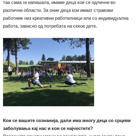
таа сама ги напишала, имаме деца кои се одлични во
различни области. За оние деца кои имаат стравови
работиме низ креативни работилници или со индивидуална
работа, зависно од потребата на секое дете.
Кои се вашите сознанија, дали има многу деца со срцеви
заболувања кај нас и кои се најчестите?