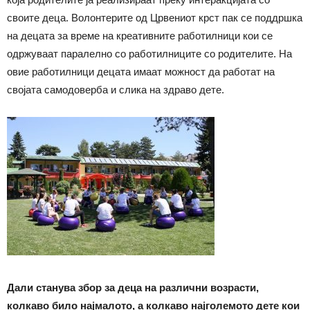
своите деца. Волонтерите од Црвениот крст пак се поддршка
на децата за време на креативните работилници кои се
одржуваат паралелно со работилниците со родителите. На
овие работилници децата имаат можност да работат на
својата самодоверба и слика на здраво дете.
Дали станува збор за деца на различни возрасти,
колкаво било најмалото, а колкаво најголемото дете кои