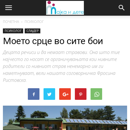
ПОЧЕТНА
ПСИХОЛОГ
ПСИХОЛОГ
СЛАЈДЕР
Моето срце во сите бои
Децата речиси и да немаат стравови. Она што тие
најчесто го носат се органичувањата кои нивните
родители со нивниот страв ненемарно им ги
наметнуваат, вели нашата соговорничка Фросина
Ристовска.