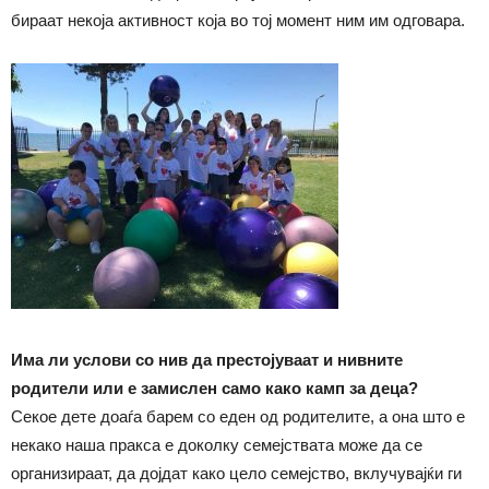
бираат некоја активност која во тој момент ним им одговара.
Има ли услови со нив да престојуваат и нивните
родители или е замислен само како камп за деца?
Секое дете доаѓа барем со еден од родителите, а она што е
некако наша пракса е доколку семејствата може да се
организираат, да дојдат како цело семејство, вклучувајќи ги