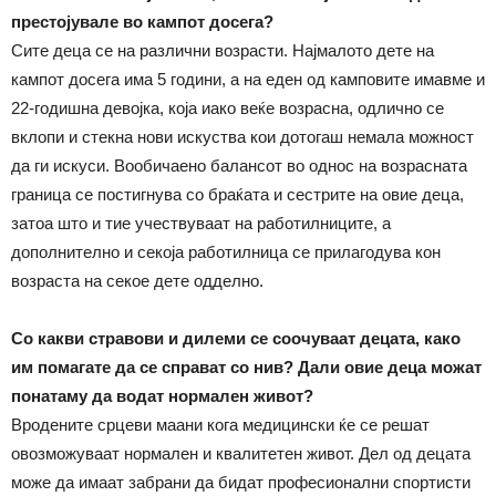
престојувале во кампот досега?
Сите деца се на различни возрасти. Најмалото дете на
кампот досега има 5 години, а на еден од камповите имавме и
22-годишна девојка, која иако веќе возрасна, одлично се
вклопи и стекна нови искуства кои дотогаш немала можност
да ги искуси. Вообичаено балансот во однос на возрасната
граница се постигнува со браќата и сестрите на овие деца,
затоа што и тие учествуваат на работилниците, а
дополнително и секоја работилница се прилагодува кон
возраста на секое дете одделно.
Со какви стравови и дилеми се соочуваат децата, како
им помагате да се справат со нив? Дали овие деца можат
понатаму да водат нормален живот?
Вродените срцеви маани кога медицински ќе се решат
овозможуваат нормален и квалитетен живот. Дел од децата
може да имаат забрани да бидат професионални спортисти