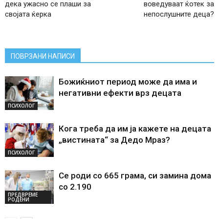
дека ужасно се плаши за
воведуваат ќотек за
својата ќерка
непослушните деца?
ПОВРЗАНИ НАПИСИ
Божиќниот период може да има и
негативни ефекти врз децата
ПСИХОЛОГ
Кога треба да им ја кажете на децата
„вистината“ за Дедо Мраз?
ПСИХОЛОГ
Се роди со 665 грама, си замина дома
со 2.190
ПРЕДВРЕМЕ
РОДЕНИ