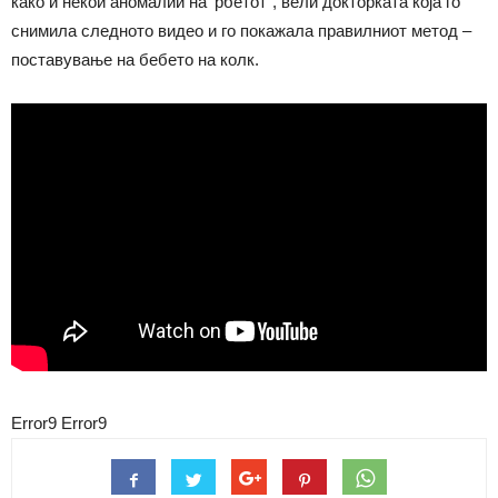
како и некои аномалии на ‘рбетот“, вели докторката која го
снимила следното видео и го покажала правилниот метод –
поставување на бебето на колк.
Error9
Error9