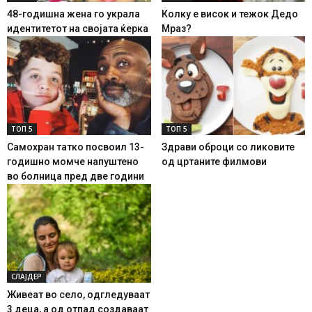
48-годишна жена го украла
Колку е висок и тежок Дедо
идентитетот на својата ќерка
Мраз?
ТОП 5
ТОП 5
Самохран татко посвоил 13-
Здрави оброци со ликовите
годишно момче напуштено
од цртаните филмови
во болница пред две години
СЛАЈДЕР
Живеат во село, одгледуваат
3 деца, а од отпад создаваат