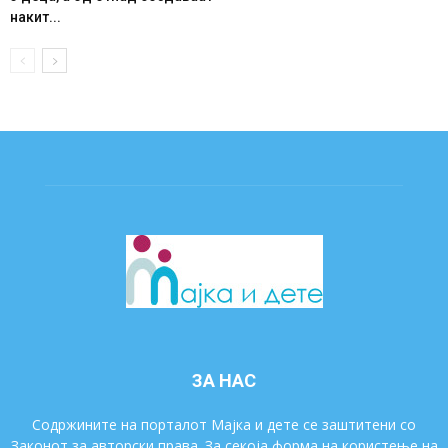
накит...
ЗА НАС
Содржините на порталот Мајка и дете се заштитени со
Законот за авторски права. За секоја форма на користење на