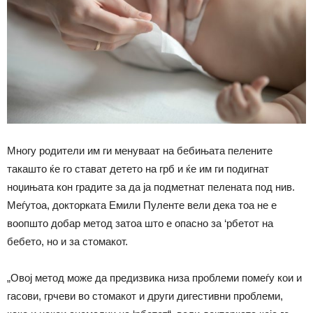
Многу родители им ги менуваат на бебињата пелените
такашто ќе го стават детето на грб и ќе им ги подигнат
ноџињата кон градите за да ја подметнат пелената под нив.
Меѓутоа, докторката Емили Пуленте вели дека тоа не е
воопшто добар метод затоа што е опасно за ‘рбетот на
бебето, но и за стомакот.
„Овој метод може да предизвика низа проблеми помеѓу кои и
гасови, грчеви во стомакот и други дигестивни проблеми,