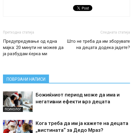
Претходна статија
Следната статија
Предупредување од една
Што не треба да им зборувате
мајка: 20 минути не можев да
на децата додека јадете?
ја разбудам ќерка ми
ПОВРЗАНИ НАПИСИ
Божиќниот период може да има и
негативни ефекти врз децата
ПСИХОЛОГ
Кога треба да им ја кажете на децата
„вистината“ за Дедо Мраз?