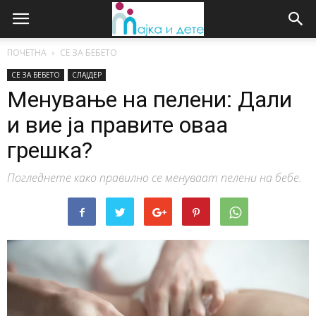
ПОЧЕТНА
СЕ ЗА БЕБЕТО
СЕ ЗА БЕБЕТО
СЛАЈДЕР
Менување на пелени: Дали
и вие ја правите оваа
грешка?
Погледнете како правилно се менуваат пелени на бебе.