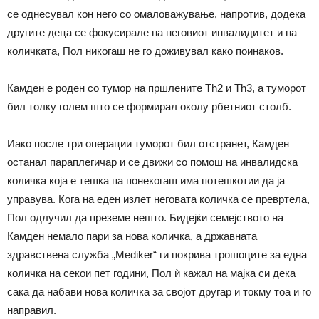
се однесувал кон него со омаловажување, напротив, додека
другите деца се фокусирале на неговиот инвалидитет и на
количката, Пол никогаш не го доживувал како поинаков.
Камден е роден со тумор на пршлените Th2 и Th3, а туморот
бил толку голем што се формирал околу рбетниот столб.
Иако после три операции туморот бил отстранет, Камден
останал параплегичар и се движи со помош на инвалидска
количка која е тешка па понекогаш има потешкотии да ја
управува. Кога на еден излет неговата количка се превртела,
Пол одлучил да преземе нешто. Бидејќи семејството на
Камден немало пари за нова количка, а државната
здравствена служба „Mediker“ ги покрива трошоците за една
количка на секои пет години, Пол ѝ кажал на мајка си дека
сака да набави нова количка за својот другар и токму тоа и го
направил.