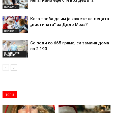
негативни ефекти врз децата
ПСИХОЛОГ
Кога треба да им ја кажете на децата
„вистината“ за Дедо Мраз?
ПСИХОЛОГ
Се роди со 665 грама, си замина дома
со 2.190
ПРЕДВРЕМЕ
РОДЕНИ
ТОП 5