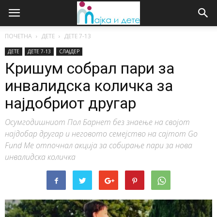
ПОЧЕТНА
ДЕТЕ
ДЕTE 7-13
ДЕТЕ
ДЕTE 7-13
СЛАЈДЕР
Кришум собрал пари за
инвалидска количка за
најдобриот другар
Осумгодишниот Пол Барнет без знаење на својот
најдобар другар и неговото семејство на сајтот Go
Fund Me отпочнал акција за собирање пари за нова
инвалидска количка