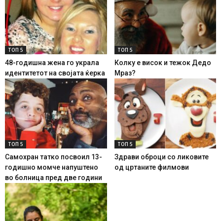
ТОП 5
ТОП 5
48-годишна жена го украла
Колку е висок и тежок Дедо
идентитетот на својата ќерка
Мраз?
ТОП 5
ТОП 5
Самохран татко посвоил 13-
Здрави оброци со ликовите
годишно момче напуштено
од цртаните филмови
во болница пред две години