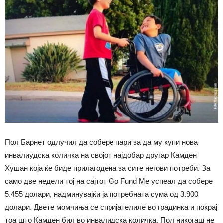
Пол Барнет одлучил да собере пари за да му купи нова
инвалиудска количка на својот најдобар другар Камден
Хушан која ќе биде прилагодена за сите негови потреби. За
само две недели тој на сајтот Go Fund Me успеал да собере
5.455 долари, надминувајќи ја потребната сума од 3.900
долари. Двете момчиња се спријателиле во градинка и покрај
тоа што Камден бил во инвалидска количка, Пол никогаш не