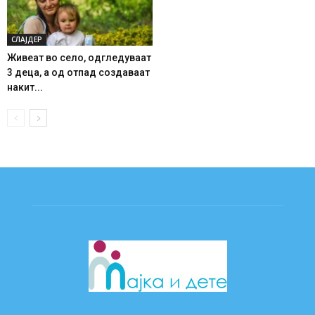
СЛАЈДЕР
Живеат во село, одгледуваат
3 деца, а од отпад создаваат
накит...