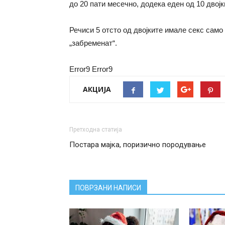
до 20 пати месечно, додека еден од 10 двојк
Речиси 5 отсто од двојките имале секс само
„забременат“.
Error9
Error9
АКЦИЈА
Претходна статија
Постара мајка, поризично породување
ПОВРЗАНИ НАПИСИ