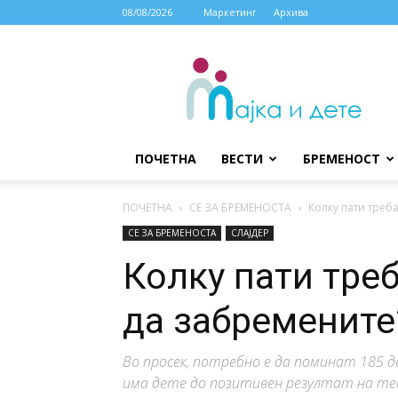
08/08/2026
Маркетинг
Архива
МАЈКА
И
ДЕТЕ
ПОЧЕТНА
ВЕСТИ
БРЕМЕНОСТ
ПОЧЕТНА
СЕ ЗА БРЕМЕНОСТА
Колку пати треба
СЕ ЗА БРЕМЕНОСТА
СЛАЈДЕР
Колку пати треб
да забремените
Во просек, потребно е да поминат 185 д
има дете до позитивен резултат на тес