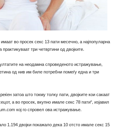
 имаат во просек секс 13 пати месечно, а најпопуларна
ја практикуваат три четвртини од двојките.
езултатите на неодамна спроведеното истражување,
етина од нив им биле потребни помеѓу една и три
среќен затоа што токму толку пати, двојките кои сакаат
ецот, а во просек, вкупно имале секс 78 пати“, изјавил
Mum.com кој го спровел ова истражување.
ло 1.194 двојки покажало дека 10 отсто имале секс 15