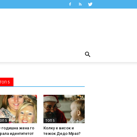
ТОП 5
ОП 5
ТОП 5
-годишна жена го
Колку е висок и
рала идентитетот
тежок Дедо Мраз?