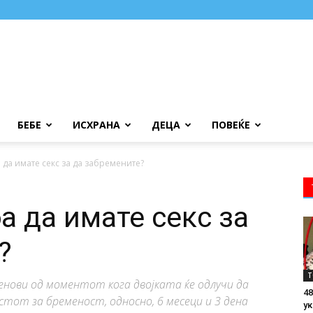
БЕБЕ
ИСХРАНА
ДЕЦА
ПОВЕЌЕ
 да имате секс за да забремените?
а да имате секс за
?
Т
енови од моментот кога двојката ќе одлучи да
48
тот за бременост, односно, 6 месеци и 3 дена
ук