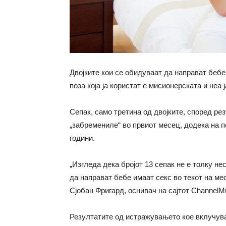
Двојките кои се обидуваат да направат бебе
поза која ја користат е мисионерската и неа 
Сепак, само третина од двојките, според р
„забремениле“ во првиот месец, додека на п
години.
„Изгледа дека бројот 13 сепак не е толку не
да направат бебе имаат секс во текот на мес
Сјобан Фригард, оснивач на сајтот Channel
Резултатите од истражувањето кое вклучува