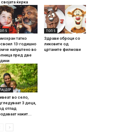
 својата ќерка
ОП 5
ТОП 5
амохран татко
Здрави оброци со
освоил 13-годишно
ликовите од
омче напуштено во
цртаните филмови
олница пред две
одини
ЛАЈДЕР
ивеат во село,
гледуваат 3 деца,
од отпад
здаваат накит...