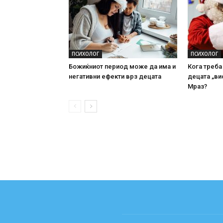
ПСИХОЛОГ
ПСИХОЛОГ
Божиќниот период може да има и
Кога треба
негативни ефекти врз децата
децата „ви
Мраз?