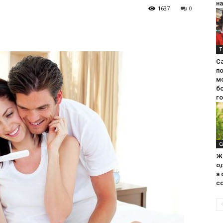
на
1637
0
Т
С
п
м
б
г
С
Ж
од
а 
со