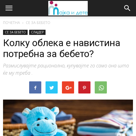
ПОЧЕТНА
СЕ ЗА БЕБЕТО
СЕ ЗА БЕБЕТО
СЛАЈДЕР
Колку облека е навистина
потребна за бебето?
Размислувајте рационално, купувајте го само она што
ќе му треба .