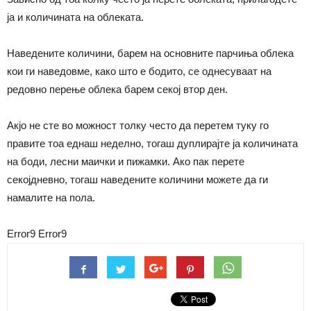
ја и количината на облеката.
Наведените количини, барем на основните парчиња облека
кои ги наведовме, како што е бодито, се однесуваат на
редовно перење облека барем секој втор ден.
Акјо не сте во можност толку често да перетем туку го
правите тоа еднаш неделно, тогаш дуплирајте ја количината
на боди, лесни маички и пижамки. Ако пак перете
секојдневно, тогаш наведените количини можете да ги
намалите на пола.
Error9
Error9