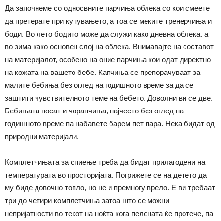
Да започнеме со односвните парчиња облека со кои смеете
да претерате при купувањето, а тоа се меките тренерчиња и
боди. Во лето бодито може да служи како дневна облека, а
во зима како основен слој на облека. Внимавајте на составот
на материјалот, особено на оние парчиња кои одат директно
на кожата на вашето бебе. Капчиња се препорачуваат за
малите бебиња без оглед на годишното време за да се
заштити чувствителното теме на бебето. Доволни ви се две.
Бебињата носат и чорапчиња, најчесто без оглед на
годишното време па набавете барем пет пара. Нека бидат од
природни материјали.
Комплетчињата за спиење треба да бидат прилагодени на
температурата во просторијата. Погрижете се на детето да
му биде довочно топло, но не и премногу врело. Е ви требаат
три до четири комплетчиња затоа што се можни
непријатности во текот на ноќта кога пелената ќе протече, па