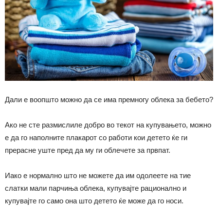
Дали е воопшто можно да се има премногу облека за бебето?
Ако не сте размислиле добро во текот на купувањето, можно
е да го наполните плакарот со работи кои детето ќе ги
прерасне уште пред да му ги облечете за првпат.
Иако е нормално што не можете да им одолеете на тие
слатки мали парчиња облека, купувајте рационално и
купувајте го само она што детето ќе може да го носи.