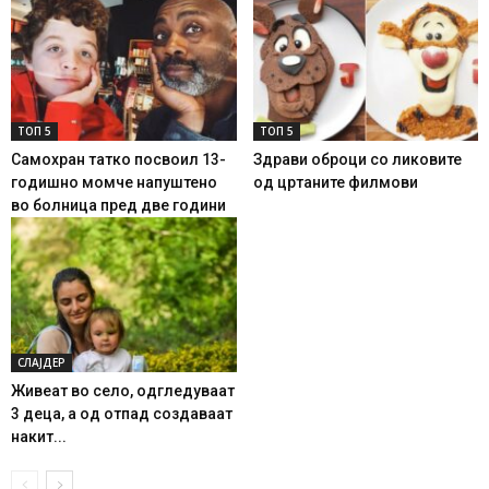
ТОП 5
ТОП 5
Самохран татко посвоил 13-
Здрави оброци со ликовите
годишно момче напуштено
од цртаните филмови
во болница пред две години
СЛАЈДЕР
Живеат во село, одгледуваат
3 деца, а од отпад создаваат
накит...