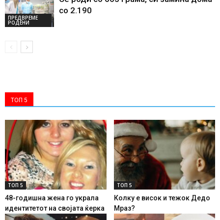
со 2.190
ПРЕДВРЕМЕ
РОДЕНИ
ТОП 5
ТОП 5
ТОП 5
48-годишна жена го украла
Колку е висок и тежок Дедо
идентитетот на својата ќерка
Мраз?