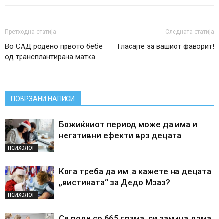
Претходна статија
Следната статија
Во САД родено првото бебе
Гласајте за вашиот фаворит!
од трансплантирана матка
ПОВРЗАНИ НАПИСИ
Божиќниот период може да има и
негативни ефекти врз децата
ПСИХОЛОГ
Кога треба да им ја кажете на децата
„вистината“ за Дедо Мраз?
ПСИХОЛОГ
Се роди со 665 грама, си замина дома