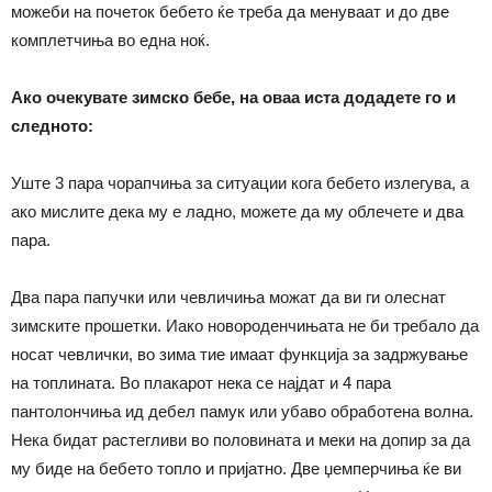
можеби на почеток бебето ќе треба да менуваат и до две
комплетчиња во една ноќ.
Ако очекувате зимско бебе, на оваа иста додадете го и
следното:
Уште 3 пара чорапчиња за ситуации кога бебето излегува, а
ако мислите дека му е ладно, можете да му облечете и два
пара.
Два пара папучки или чевличиња можат да ви ги олеснат
зимските прошетки. Иако новороденчињата не би требало да
носат чевлички, во зима тие имаат функција за задржување
на топлината. Во плакарот нека се најдат и 4 пара
пантолончиња ид дебел памук или убаво обработена волна.
Нека бидат растегливи во половината и меки на допир за да
му биде на бебето топло и пријатно. Две џемперчиња ќе ви