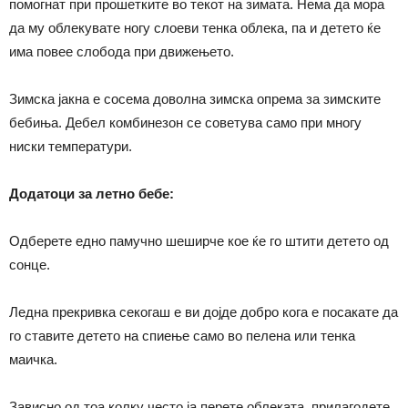
помогнат при прошетките во текот на зимата. Нема да мора
да му облекувате ногу слоеви тенка облека, па и детето ќе
има повее слобода при движењето.
Зимска јакна е сосема доволна зимска опрема за зимските
бебиња. Дебел комбинезон се советува само при многу
ниски температури.
Додатоци за летно бебе:
Одберете едно памучно шеширче кое ќе го штити детето од
сонце.
Ледна прекривка секогаш е ви дојде добро кога е посакате да
го ставите детето на спиење само во пелена или тенка
маичка.
Зависно од тоа колку често ја перете облеката, прилагодете