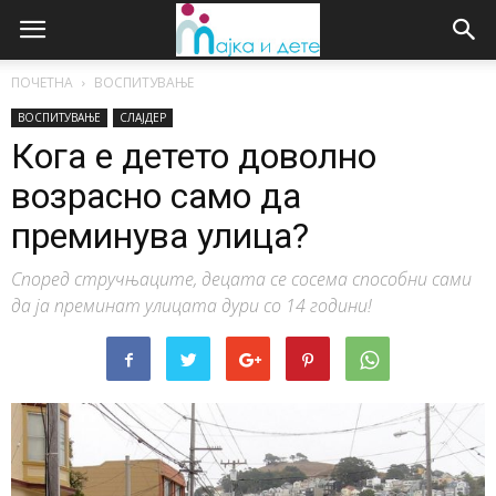
ПОЧЕТНА
ВОСПИТУВАЊЕ
ВОСПИТУВАЊЕ
СЛАЈДЕР
Кога е детето доволно
возрасно само да
преминува улица?
Според стручњаците, децата се сосема способни сами
да ја преминат улицата дури со 14 години!