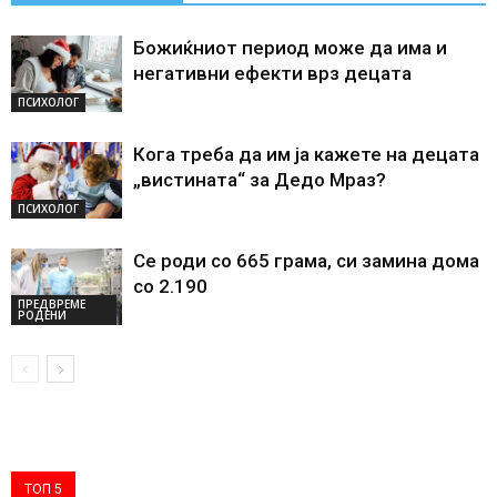
Божиќниот период може да има и
негативни ефекти врз децата
ПСИХОЛОГ
Кога треба да им ја кажете на децата
„вистината“ за Дедо Мраз?
ПСИХОЛОГ
Се роди со 665 грама, си замина дома
со 2.190
ПРЕДВРЕМЕ
РОДЕНИ
ТОП 5