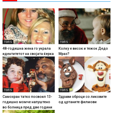
ТОП 5
ТОП 5
48-годишна жена го украла
Колку е висок и тежок Дедо
идентитетот на својата ќерка
Мраз?
ТОП 5
ТОП 5
Самохран татко посвоил 13-
Здрави оброци со ликовите
годишно момче напуштено
од цртаните филмови
во болница пред две години