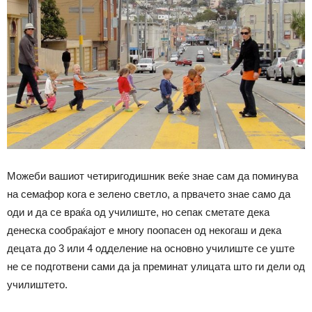
Можеби вашиот четиригодишник веќе знае сам да поминува
на семафор кога е зелено светло, а првачето знае само да
оди и да се враќа од училиште, но сепак сметате дека
денеска сообраќајот е многу поопасен од некогаш и дека
децата до 3 или 4 одделение на основно училиште се уште
не се подготвени сами да ја преминат улицата што ги дели од
училиштето.