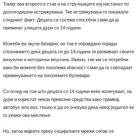
Токму ова второто е став и на стручњаците кој настанал по
долгогодишни истражувања. Тие истражувања го покажале
следниот факт: Децата се сосема способни сами да ја
преминат улицата дури со 14 години.
Можеби ви звучи бизарно, но тоа е оправдано поради
спознанието дека децата се до 14.година ги развиваат своите
визуелни и моторички вештини. Имено, тие им се потребни
како би можеле без поголема опасност сами да го совладаат
преминувањето на поголемите булевари.
Со оглед на тоа што децата со 14 години веќе излегуваат, па
дури и користат некои превозни средства како трамвај,
автобус или воз, тешко е да се очекува дека некој родител ќе
го уважи ова мислење.
Но, затоа мајките преку социјалните мрежи сепак се