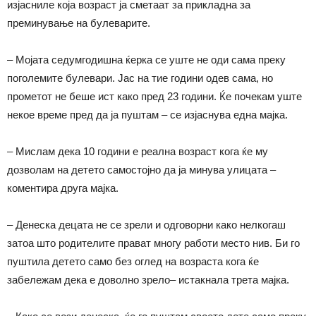
изјасниле која возраст ја сметаат за прикладна за
преминување на булеварите.
– Мојата седумгодишна ќерка се уште не оди сама преку
поголемите булевари. Јас на тие години одев сама, но
прометот не беше ист како пред 23 години. Ќе почекам уште
некое време пред да ја пуштам – се изјаснува една мајка.
– Мислам дека 10 години е реална возраст кога ќе му
дозволам на детето самостојно да ја минува улицата –
коментира друга мајка.
– Денеска децата не се зрели и одговорни како нелкогаш
затоа што родителите прават многу работи место нив. Би го
пуштила детето само без оглед на возраста кога ќе
забележам дека е доволно зрело– истакнала трета мајка.