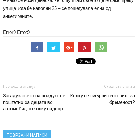
– Како се вози денеска, ќе го пуштам своето дете само преку
улица кога ќе наполни 25 – се пошегувала една од
анкетираните.
Error9
Error9
Претходна статија
Следната статија
Загадувањето на воздухот е
Колку се сигурни тестовите за
поштетно за децата во
бременост?
автомобил, отколку надвор
ПОВРЗАНИ НАПИСИ