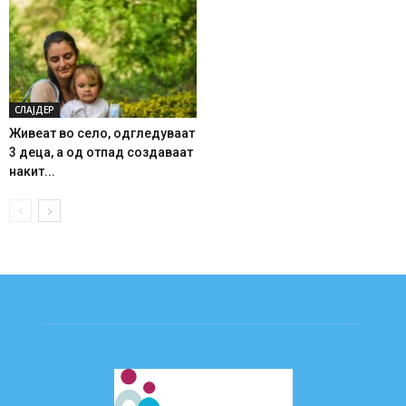
СЛАЈДЕР
Живеат во село, одгледуваат
3 деца, а од отпад создаваат
накит...