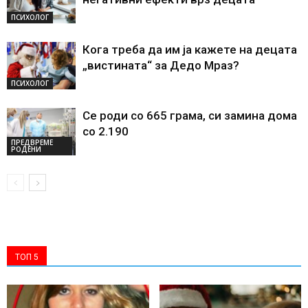
ПСИХОЛОГ
Кога треба да им ја кажете на децата
„вистината“ за Дедо Мраз?
ПСИХОЛОГ
Се роди со 665 грама, си замина дома
со 2.190
ПРЕДВРЕМЕ
РОДЕНИ
ТОП 5