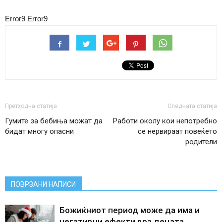
Error9
Error9
Претходна статија
Следната статија
Гумите за бебиња можат да
Работи околу кои непотребно
бидат многу опасни
се нервираат повеќето
родители
ПОВРЗАНИ НАПИСИ
Божиќниот период може да има и
негативни ефекти врз децата