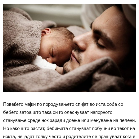
Повеќето мајки по породувањето спијат во иста соба со
бебето затоа што така си го олеснуваат напорното
станување среде ноќ заради доење или менување на пелени.
Но како што растат, бебињата стануваат побучни во текот на
ноќта, не јадат толку често и родителите се прашуваат кога е