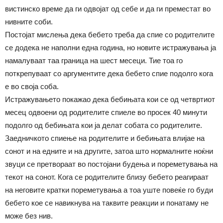
вистинско време да ги одвојат од себе и да ги преместат во
нивните соби.
Постојат мислења дека бебето треба да спие со родителите
се додека не наполни една година, но новите истражувања ја
намалуваат таа граница на шест месеци. Тие тоа го
поткрепуваат со аргументите дека бебето спие подолго кога
е во своја соба.
Истражувањето покажао дека бебињата кои се од четвртиот
месец одвоени од родителите спиеле во просек 40 минути
подолго од бебињата кои ја делат собата со родителите.
Заедничкото спиење на родителите и бебињата влијае на
сонот и на едните и на другите, затоа што нормалните ноќни
звуци се претвораат во постојани будења и пореметувања на
текот на сонот. Кога се родителите близу бебето реагираат
на неговите кратки пореметувања а тоа уште повеќе го буди
бебето кое се навикнува на таквите реакции и понатаму не
може без нив.