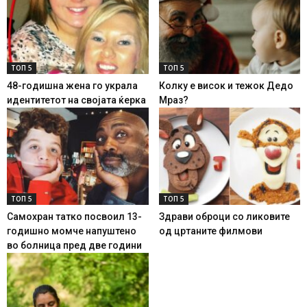
ТОП 5
ТОП 5
48-годишна жена го украла
Колку е висок и тежок Дедо
идентитетот на својата ќерка
Мраз?
ТОП 5
ТОП 5
Самохран татко посвоил 13-
Здрави оброци со ликовите
годишно момче напуштено
од цртаните филмови
во болница пред две години