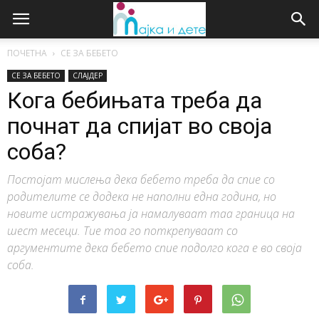
ПОЧЕТНА
СЕ ЗА БЕБЕТО
СЕ ЗА БЕБЕТО
СЛАЈДЕР
Кога бебињата треба да
почнат да спијат во своја
соба?
Постојат мислења дека бебето треба да спие со
родителите се додека не наполни една година, но
новите истражувања ја намалуваат таа граница на
шест месеци. Тие тоа го поткрепуваат со
аргументите дека бебето спие подолго кога е во своја
соба.