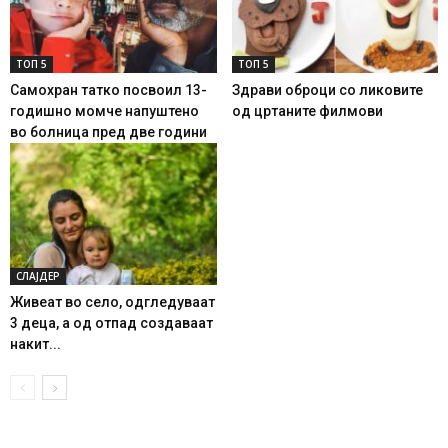
ТОП 5
ТОП 5
Самохран татко посвоил 13-
Здрави оброци со ликовите
годишно момче напуштено
од цртаните филмови
во болница пред две години
СЛАЈДЕР
Живеат во село, одгледуваат
3 деца, а од отпад создаваат
накит...