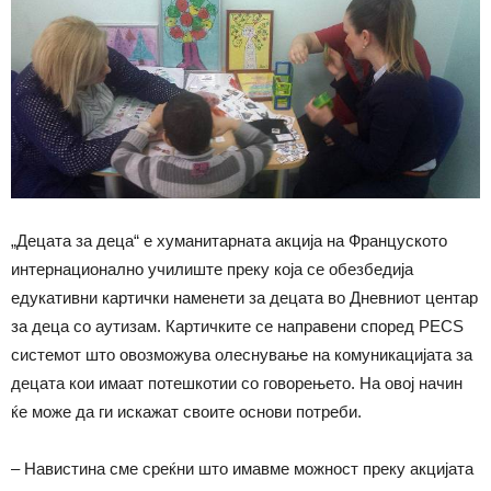
„Децата за деца“ е хуманитарната акција на Француското
интернационално училиште преку која се обезбедија
едукативни картички наменети за децата во Дневниот центар
за деца со аутизам. Картичките се направени според PECS
системот што овозможува олеснување на комуникацијата за
децата кои имаат потешкотии со говорењето. На овој начин
ќе може да ги искажат своите основи потреби.
– Навистина сме среќни што имавме можност преку акцијата