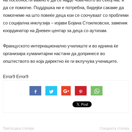
да се помогне. Поддршка ни е потребна, бидејќи сакаме да
помогнеме на што повеќе деца кои се соочуваат со проблеми
со социјална инклузија – изјави Бојана Стоилковски, заменик
координатор на Дневен центар за деца со аутизам.
Француското интернационално училиште и во иднина ќе
организира хуманитарни настани да допринесе во
општеството во која директно ќе ги вклучува учениците.
Error9
Error9
Претходна статија
Следната статија