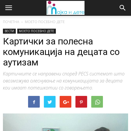
ПОЧЕТНА
МОЕТО ПОСЕБНО ДЕТЕ
ВЕСТИ
МОЕТО ПОСЕБНО ДЕТЕ
Картички за полесна
комуникација на децата со
аутизам
Картичките се направени според PECS системот што
овозможува олеснување на комуникацијата за децата
кои имаат потешкотии со говорењето.