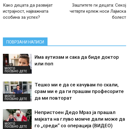
Како децата да развијат
Заштитете ги децата: Секој
истрајност, најважната
четврти крлеж носи Лајмска
особина за успех?
болест
ПОВРЗАНИ НАПИСИ
Има аутизам и сака да биде доктор
или поп
МОЕТО
ПОСЕБНО ДЕТЕ
Тешко ми е да се качувам по скали,
срам ми е да ги прашам професорите
МОЕТО
да ми повторат
ПОСЕБНО ДЕТЕ
Непристоен Дедо Мраз ја прашал
мајката на глуво момче дали може да
МОЕТО
го „среди“ со операција (ВИДЕО)
ПОСЕБНО ДЕТЕ