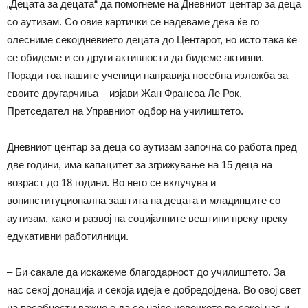
„Децата за децата“ да помогнеме на Дневниот центар за деца
со аутизам. Со овие картички се надеваме дека ќе го
олесниме секојдневието децата до Центарот, но исто така ќе
се обидеме и со други активности да бидеме активни.
Поради тоа нашите ученици направија посебна изложба за
своите другарчиња – изјави Жан Франсоа Ле Рок,
Претседател на Управниот одбор на училиштето.
Дневниот центар за деца со аутизам започна со работа пред
две години, има капацитет за згрижување на 15 деца на
возраст до 18 години. Во него се вклучува и
вонинституционална заштита на децата и младинците со
аутизам, како и развој на социјалните вештини преку преку
едукативни работилници.
– Би сакале да искажеме благодарност до училиштето. За
нас секој донација и секоја идеја е добредојдена. Во овој свет
на посебности важно е да се најде човечкото во секој нас и