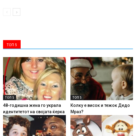
ТОП 5
ТОП 5
ТОП 5
48-годишна жена го украла
Колку е висок и тежок Дедо
идентитетот на својата ќерка
Мраз?