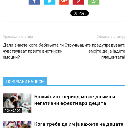
Претходна статија
Следната статија
Дали знаете кога бебињата ги
Стручњаците предупредуваат:
чувствуваат првите вистински
Немојте да ја јадете
емоции?
плацентата!
ПОВРЗАНИ НАПИСИ
Божиќниот период може да има и
негативни ефекти врз децата
ПСИХОЛОГ
Кога треба да им ја кажете на децата