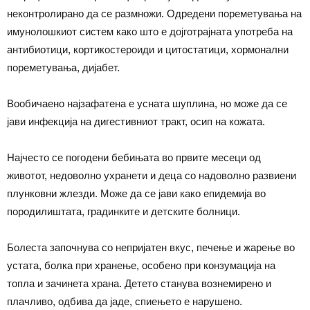
неконтролирано да се размножи. Одредени пореметувања на
имунолошкиот систем како што е дојготрајната употреба на
антибиотици, кортикостероиди и цитостатици, хормонални
пореметувања, дијабет.
Вообичаено најзафатена е усната шуплина, но може да се
јави инфекција на дигестивниот тракт, осип на кожата.
Најчесто се погодени бебињата во првите месеци од
животот, недоволно ухранети и деца со надоволно развиени
плунковни жлезди. Може да се јави како епидемија во
породилиштата, градинките и детските болници.
Болеста започнува со непријатен вкус, печење и жарење во
устата, болка при хранење, особено при конзумација на
топла и зачинета храна. Детето станува вознемирено и
плачливо, одбива да јаде, спиењето е нарушено.