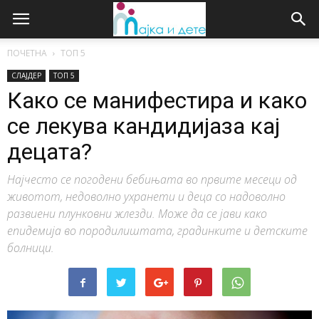
ПОЧЕТНА
ТОП 5
СЛАЈДЕР
ТОП 5
Како се манифестира и како
се лекува кандидијаза кај
децата?
Најчесто се погодени бебињата во првите месеци од
животот, недоволно ухранети и деца со надоволно
развиени плунковни жлезди. Може да се јави како
епидемија во породилиштата, градинките и детските
болници.