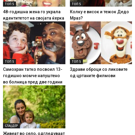
ТОП 5
ТОП 5
48-годишна жена го украла
Колку е висок и тежок Дедо
идентитетот на својата ќерка
Мраз?
ТОП 5
ТОП 5
Самохран татко посвоил 13-
Здрави оброци со ликовите
годишно момче напуштено
од цртаните филмови
во болница пред две години
СЛАЈДЕР
Живеат во село, одгледуваат