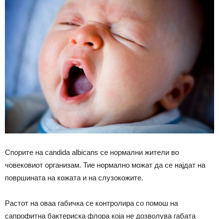
Спорите на candida albicans се нормални жители во
човековиот организам. Тие нормално можат да се најдат на
површината на кожата и на слузокожите.
Растот на оваа габичка се контролира со помош на
сапрофитна бактериска флора која не дозволува габата