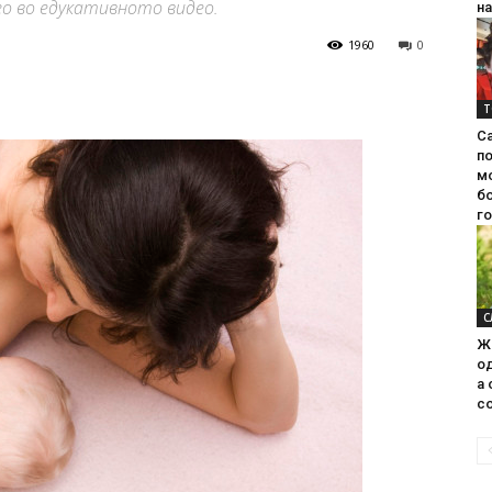
о во едукативното видео.
на
1960
0
Т
С
п
м
б
г
С
Ж
од
а 
со