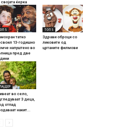
 својата ќерка
ОП 5
ТОП 5
амохран татко
Здрави оброци со
освоил 13-годишно
ликовите од
омче напуштено во
цртаните филмови
олница пред две
одини
ЛАЈДЕР
ивеат во село,
гледуваат 3 деца,
од отпад
здаваат накит...