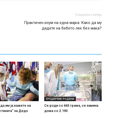
Следната статија
Практичен изум на една мајка: Како да му
дадете на бебето лек без мака?
ПРЕДВРЕМЕ РОДЕНИ
 да им ја кажете на
Се роди со 665 грама, си замина
стината“ за Дедо
дома со 2.190