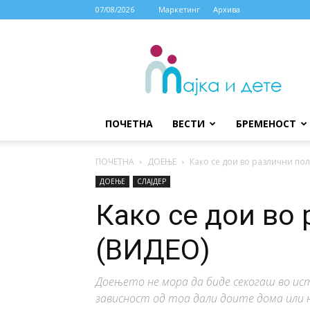
07/08/2026
Маркетинг
Архива
МАЈКА
И
ДЕТЕ
ПОЧЕТНА
ВЕСТИ
БРЕМЕНОСТ
ПОЧЕТНА
ДОЕЊЕ
Како се дои во различни по
ДОЕЊЕ
СЛАЈДЕР
Како се дои во
(ВИДЕО)
Доењето не мора да биде секогаш во ис
зависност од тоа дали доите дома или н