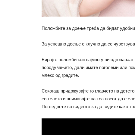
Положбите за доење треба да бидат удобни 
За успешно доење е клучно да се чувствуват
Бирајте положби кои најмногу ви одговараат
породувањето, дали имате поголеми или пом
млеко од градите.
Секогаш придржувајте го главчето на детето,
со телото и внимавајте на тоа носот да е с
Погледнете во видеото за да видите како тр