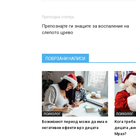
Претходна статија
Препознајте ги знаците за воспаление на
слепото црево
ПОВРЗАНИ НАПИСИ
ПСИХОЛОГ
ПСИХОЛОГ
Божиќниот период може да има и
Кога треба
негативни ефекти врз децата
децата „ви
Мраз?