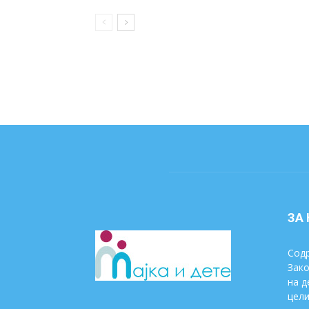
ЗА
Содр
Зако
на д
цели