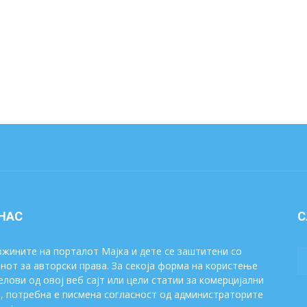
 НАС
С
жините на порталот Мајка и дете се заштитени со
нот за авторски права. За секоја форма на користење
елови од овој веб сајт или цели статии за комерцијални
, потребна е писмена согласност од администраторите