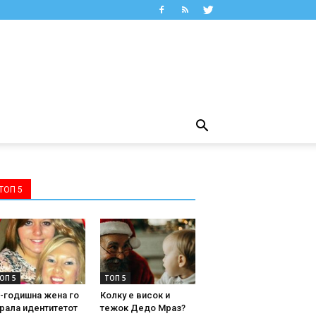
ТОП 5
ОП 5
ТОП 5
-годишна жена го
Колку е висок и
рала идентитетот
тежок Дедо Мраз?