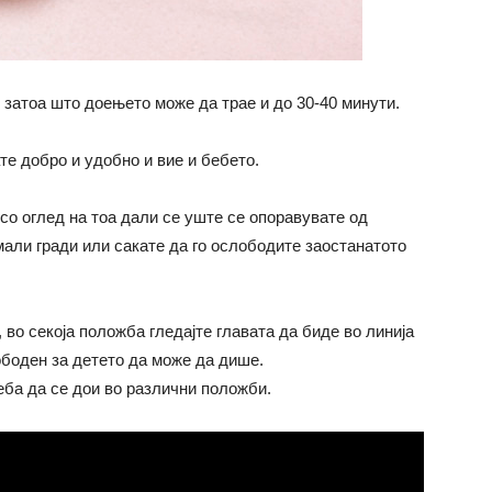
затоа што доењето може да трае и до 30-40 минути.
е добро и удобно и вие и бебето.
 со оглед на тоа дали се уште се опоравувате од
али гради или сакате да го ослободите заостанатото
 во секоја положба гледајте главата да биде во линија
лободен за детето да може да дише.
еба да се дои во различни положби.