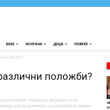
БЕБЕ
ИСХРАНА
ДЕЦА
ПОВЕЌЕ
ложби? (ВИДЕО)
 различни положби?
Т
тата положба. Напротив, менувајте го во
48
адвор, ноќе во креветот или попладне во дневна.
ук