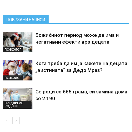
ПОВРЗАНИ НАПИСИ
Божиќниот период може да има и
негативни ефекти врз децата
ПСИХОЛОГ
Кога треба да им ја кажете на децата
„вистината“ за Дедо Мраз?
ПСИХОЛОГ
Се роди со 665 грама, си замина дома
со 2.190
ПРЕДВРЕМЕ
РОДЕНИ