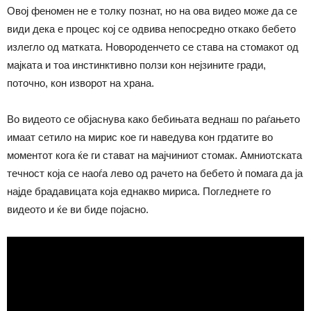
Овој феномен не е толку познат, но на ова видео може да се
види дека е процес кој се одвива непосредно откако бебето
излегло од матката. Новороденчето се става на стомакот од
мајката и тоа инстинктивно ползи кон нејзините гради,
поточно, кон изворот на храна.
Во видеото се објаснува како бебињата веднаш по раѓањето
имаат сетило на мирис кое ги наведува кон грдатите во
моментот кога ќе ги стават на мајчиниот стомак. Амниотската
течност која се наоѓа лево од рачето на бебето ѝ помага да ја
најде брадавицата која еднакво мириса. Погледнете го
видеото и ќе ви биде појасно.