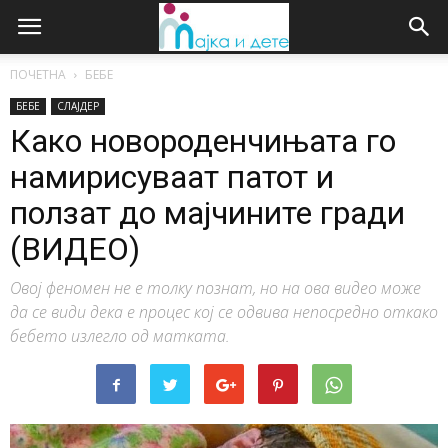
ПОЧЕТНА
БЕБЕ
БЕБЕ
СЛАЈДЕР
Како новороденчињата го
намирисуваат патот и
ползат до мајчините гради
(ВИДЕО)
Овој феномен не е толку познат, но на ова видео може
да се види дека е процес кој се одвива непосредно откако
бебето излегло од матката.