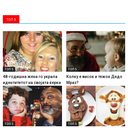
ТОП 5
ТОП 5
ТОП 5
48-годишна жена го украла
Колку е висок и тежок Дедо
идентитетот на својата ќерка
Мраз?
ТОП 5
ТОП 5