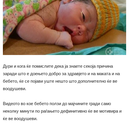
Дури и кога ќе помислите дека ја знаете секоја причина
заради што е доењето добро за здравјето и на маката и на
бебето, ќе се појави уште нешто што дополнително ќе ве
воодушеви.
Видеото во кое бебето ползи до мајчините гради само
неколку минути по раѓањето дефинитивно ќе ве мотивира и
ќе ве воодушеви.