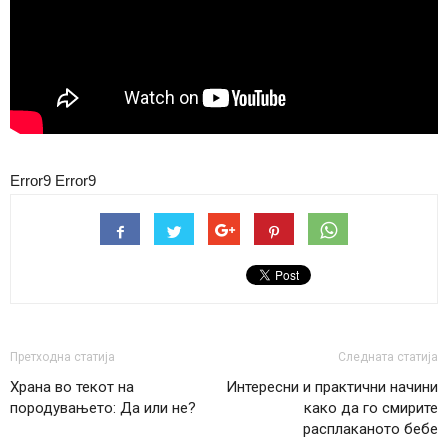
Error9
Error9
Претходна статија
Следната статија
Храна во текот на
Интересни и практични начини
породувањето: Да или не?
како да го смирите
расплаканото бебе