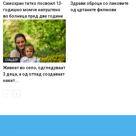
Самохран татко посвоил 13-
Здрави оброци со ликовите
годишно момче напуштено
од цртаните филмови
во болница пред две години
СЛАЈДЕР
Живеат во село, одгледуваат
3 деца, а од отпад создаваат
накит...