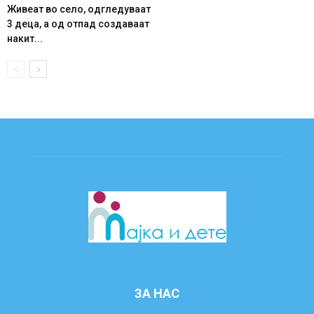
Живеат во село, одгледуваат
3 деца, а од отпад создаваат
накит...
ЗА НАС