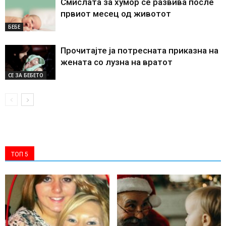
Смислата за хумор се развива после
првиот месец од животот
БЕБЕ
Прочитајте ја потресната приказна на
жената со лузна на вратот
СЕ ЗА БЕБЕТО
ТОП 5