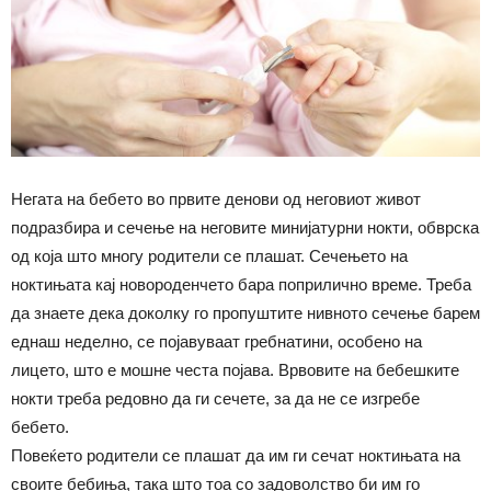
Негата на бебето во првите денови од неговиот живот
подразбира и сечење на неговите минијатурни нокти, обврска
од која што многу родители се плашат. Сечењето на
ноктињата кај новороденчето бара поприлично време. Треба
да знаете дека доколку го пропуштите нивното сечење барем
еднаш неделно, се појавуваат гребнатини, особено на
лицето, што е мошне честа појава. Врвовите на бебешките
нокти треба редовно да ги сечете, за да не се изгребе
бебето.
Повеќето родители се плашат да им ги сечат ноктињата на
своите бебиња, така што тоа со задоволство би им го