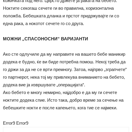
кожичката под него. Цврсто држете ја раката на бебето.
Ноктите секогаш сечете ги во правилна, хоризонтална
положба. Бебешката дланка и прстот придржувајте ги со
една рака, а нокотот сечете го со друга.
МОЖНИ „СПАСОНОСНИ“ ВАРИЈАНТИ
Ако сте одлучиле да му направите на вашето бебе маникир
додека е будно, ќе ви биде потребна помош. Некој треба да
го држи за да не се врти премногу. Затоа, најпрво „зграпчете“
го партнерот, нека тој му привлекува вниманието на бебето,
додека вие ја извршувате „операцијата“.
Ако бебето е многу немирно, најдобро е да му ги сечете
ноктите додека спие. Исто така, добро време за сечење на
бебешките нокти е после капењето, кога тие се најмеки.
Error9
Error9