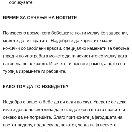
обликувате.
ВРЕМЕ ЗА СЕЧЕЊЕ НА НОКТИТЕ
По извесно време, кога бебешките нокти малку ќе зацврснат,
можете да ги скратите. Најдобро е да користите мали
ножички со заоблени врвови, специјално наменети за бебиња
(пред и по употребата можете да ги исчистите со малку вата
натопена во алкохол). Исечете ги ноктите рамно, а потоа со
турпија израмнете ги рабовите.
КАКО ТОА ДА ГО ИЗВЕДЕТЕ?
Најдобро е вашето бебе да ви седи во скут. Уверете се дека
имате доволно светлина да го гледате она што го правите и
секако да не погрешите. Благо притиснете ја јагодицата на
прстот надолу, подалеку од нокотот, за да не ја исечете