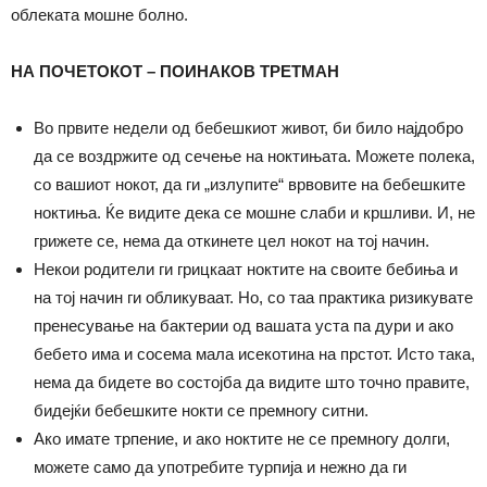
облеката мошне болно.
НА ПОЧЕТОКОТ – ПОИНАКОВ ТРЕТМАН
Во првите недели од бебешкиот живот, би било најдобро
да се воздржите од сечење на ноктињата. Можете полека,
со вашиот нокот, да ги „излупите“ врвовите на бебешките
ноктиња. Ќе видите дека се мошне слаби и кршливи. И, не
грижете се, нема да откинете цел нокот на тој начин.
Некои родители ги грицкаат ноктите на своите бебиња и
на тој начин ги обликуваат. Но, со таа практика ризикувате
пренесување на бактерии од вашата уста па дури и ако
бебето има и сосема мала исекотина на прстот. Исто така,
нема да бидете во состојба да видите што точно правите,
бидејќи бебешките нокти се премногу ситни.
Ако имате трпение, и ако ноктите не се премногу долги,
можете само да употребите турпија и нежно да ги