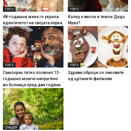
ТОП 5
ТОП 5
48-годишна жена го украла
Колку е висок и тежок Дедо
идентитетот на својата ќерка
Мраз?
ТОП 5
ТОП 5
Самохран татко посвоил 13-
Здрави оброци со ликовите
годишно момче напуштено
од цртаните филмови
во болница пред две години
СЛАЈДЕР