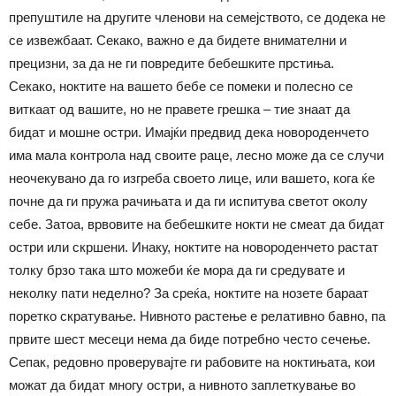
препуштиле на другите членови на семејството, се додека не
се извежбаат. Секако, важно е да бидете внимателни и
прецизни, за да не ги повредите бебешките прстиња.
Секако, ноктите на вашето бебе се помеки и полесно се
виткаат од вашите, но не правете грешка – тие знаат да
бидат и мошне остри. Имајќи предвид дека новороденчето
има мала контрола над своите раце, лесно може да се случи
неочекувано да го изгреба своето лице, или вашето, кога ќе
почне да ги пружа рачињата и да ги испитува светот околу
себе. Затоа, врвовите на бебешките нокти не смеат да бидат
остри или скршени. Инаку, ноктите на новороденчето растат
толку брзо така што можеби ќе мора да ги средувате и
неколку пати неделно? За среќа, ноктите на нозете бараат
поретко скратување. Нивното растење е релативно бавно, па
првите шест месеци нема да биде потребно често сечење.
Сепак, редовно проверувајте ги рабовите на ноктињата, кои
можат да бидат многу остри, а нивното заплеткување во