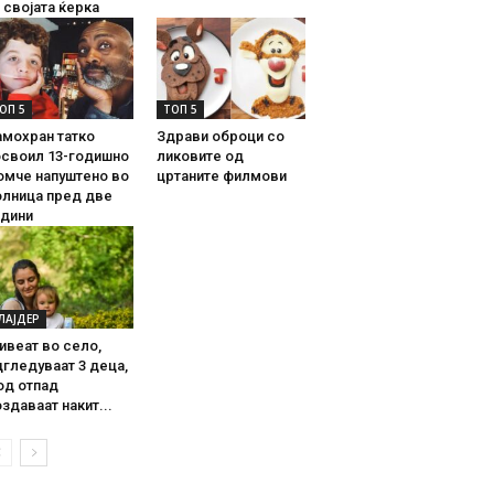
 својата ќерка
ОП 5
ТОП 5
амохран татко
Здрави оброци со
освоил 13-годишно
ликовите од
омче напуштено во
цртаните филмови
олница пред две
одини
ЛАЈДЕР
ивеат во село,
гледуваат 3 деца,
од отпад
здаваат накит...