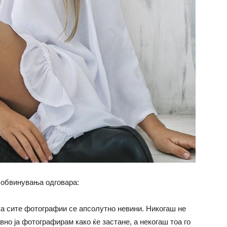
е обвинувања одговара:
а сите фотографии се апсолутно невини. Никогаш не
вно ја фотографирам како ќе застане, а некогаш тоа го