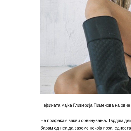
Нејзината мајка Гликерија Пименова на ови
Не прифаќам вакви обвинувања. Тврдам дек
барам од неа да заземе некоја поза, едноста