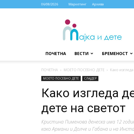
06/08/2026
Маркетинг
Архива
МАЈКА
И
ДЕТЕ
ПОЧЕТНА
ВЕСТИ
БРЕМЕНОСТ
ПОЧЕТНА
МОЕТО ПОСЕБНО ДЕТЕ
Како изгледа
МОЕТО ПОСЕБНО ДЕТЕ
СЛАЈДЕР
Како изгледа д
дете на светот
Кристина Пименова денеска има 12 годин
како Армани и Долче и Габана и на Инст