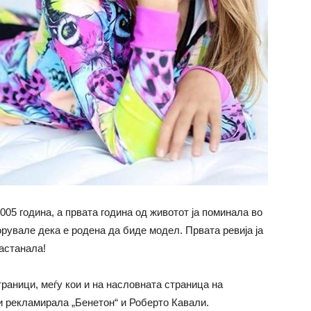
05 година, а првата година од животот ја поминала во
орувале дека е родена да биде модел. Првата ревија ја
астанала!
раници, меѓу кои и на насловната страница на
 ги рекламирала „Бенетон“ и Роберто Кавали.