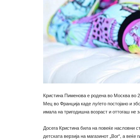
Кристина Пименова е родена во Москва во 20
Мец во Франција каде луѓето постојано и зб
имала на тригодишна возраст и оттогаш не з
Досега Кристина била на повеќе насловни ст
детската верзија на магазинот „Вог“, а веќе