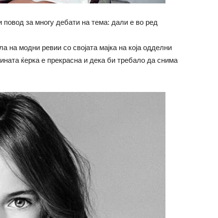
 повод за многу дебати на тема: дали е во ред
а на модни ревии со својата мајка на која одделни
зината ќерка е прекрасна и дека би требало да снима