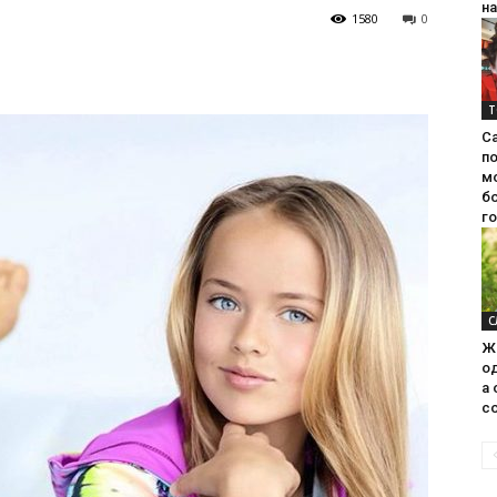
на
1580
0
Т
С
п
м
б
г
С
Ж
од
а 
со