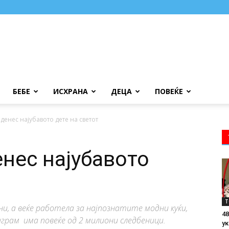
БЕБЕ
ИСХРАНА
ДЕЦА
ПОВЕЌЕ
 денес најубавото дете на светот
енес најубавото
Т
и, а веќе работела за најпознатите модни куќи,
48
аграм има повеќе од 2 милиони следбеници.
ук