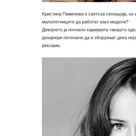
Кристина Пименова е светска сензација, но и
малолетниците да работат како модели?
Девојчето ја почнало кариерата такашто одел
дизајнери почпнале да и зборуваат дека неј
реклами.