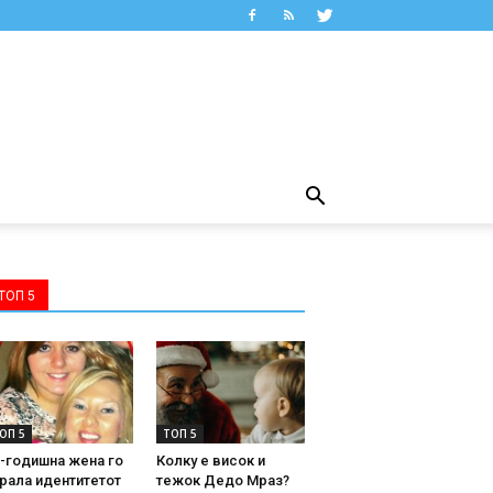
ТОП 5
ОП 5
ТОП 5
-годишна жена го
Колку е висок и
рала идентитетот
тежок Дедо Мраз?