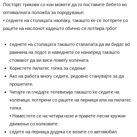
Постојат трикови со кои можете да го поставите бебето во
оптималната положба за породување:
• седнете на столицата наопаку, такашто ќе се потпрете со
рацете на наслонот кадешто обично се потпира грбот
седнете на столицата такашто стапалата да ви бидат во
рамнина на подот и наведнете се нанапред такашто
стомакот да ви виси помеѓу колената
Користете пилатес топка за седење
Ако на работа многу седите, редовно станувајте за да
прошетате.
Читајте ги гледајте телевизија такашто ќе седите на
коленици, потпрени со рацете на перници или на пилатес
топка
• Наместете се на четири нозе и правете лесни кружни
движења со колковите
седете на перница додека се возите со автомобил