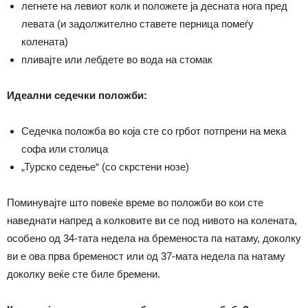
легнете на левиот колк и положете ја десната нога пред
левата (и задолжително ставете перница помеѓу
колената)
пливајте или лебдете во вода на стомак
Идеални седечки положби:
Седечка положба во која сте со грбот потпрени на мека
софа или столица
„Турско седење“ (со скрстени нозе)
Поминувајте што повеќе време во положби во кои сте
наведнати напред а колковите ви се под нивото на колената,
особено од 34-тата недела на бременоста па натаму, доколку
ви е ова прва бременост или од 37-мата недела па натаму
доколку веќе сте биле бремени.