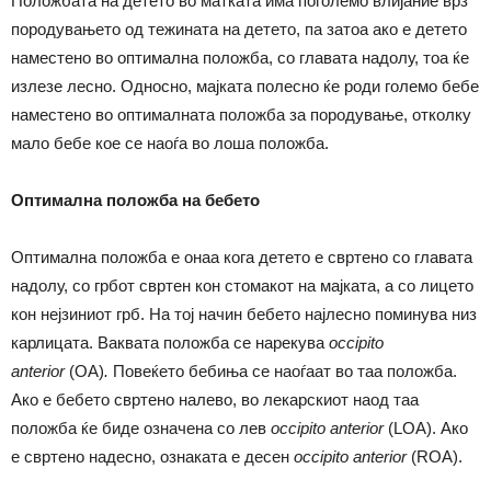
Положбата на детето во матката има поголемо влијание врз
породувањето од тежината на детето, па затоа ако е детето
наместено во оптимална положба, со главата надолу, тоа ќе
излезе лесно. Односно, мајката полесно ќе роди големо бебе
наместено во оптималната положба за породување, отколку
мало бебе кое се наоѓа во лоша положба.
Оптимална положба на бебето
Оптимална положба е онаа кога детето е свртено со главата
надолу, со грбот свртен кон стомакот на мајката, а со лицето
кон нејзиниот грб. На тој начин бебето најлесно поминува низ
карлицата. Ваквата положба се нарекува
occipito
anterior
(OA)
.
Повеќето бебиња се наоѓаат во таа положба.
Ако е бебето свртено налево, во лекарскиот наод таа
положба ќе биде означена со лев
occipito anterior
(LOA). Ако
е свртено надесно, ознаката е десен
occipito anterior
(ROA).