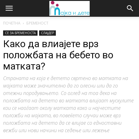
ПОЧЕТНА
БРЕМЕНОСТ
СЕ ЗА БРЕМЕНОСТА
СЛАЈДЕР
Како да влиајете врз
положбата на бебето во
матката?
Страната на која е детето свртено во матката на
мајката може значително да го олесни или да го
отежни породувањето. Со оглед на тоа дека на
положбата на детето во матката влијаат мускулите
кои се наоѓаат околу матката како и најчестите
положби на мајката, во повеќето случаи може врз
положбата на детето да се влијае со едноставни
вежби или нови начини на седење или лежење