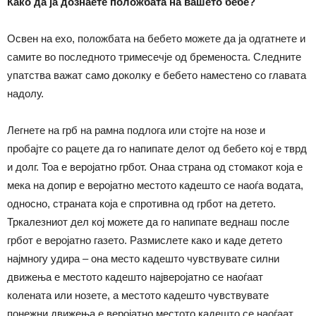
Како да ја дознаете положбата на вашето бебе?
Освен на ехо, положбата на бебето можете да ја одгатнете и
самите во последното тримесечје од бременоста. Следните
упатства важат само доколку е бебето наместено со главата
надолу.
Легнете на грб на рамна подлога или стојте на нозе и
пробајте со рацете да го напипате делот од бебето кој е тврд
и долг. Тоа е веројатно грбот. Онаа страна од стомакот која е
мека на допир е веројатно местото кадешто се наоѓа водата,
односно, страната која е спротивна од грбот на детето.
Тркалезниот дел кој можете да го напипате веднаш после
грбот е веројатно газето. Размислете како и каде детето
најмногу удира – она место кадешто чувствувате силни
движења е местото кадешто најверојатно се наоѓаат
колената или нозете, а местото кадешто чувствувате
понежни движења е веројатно местото кадешто се наоѓаат