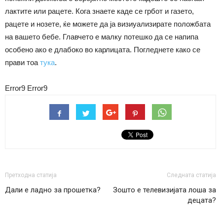
лактите или рацете. Кога знаете каде се грбот и газето,
рацете и нозете, ќе можете да ја визиуализирате положбата
на вашето бебе. Главчето е малку потешко да се напипа
особено ако е длабоко во карлицата. Погледнете како се
прави тоа
тука
.
Error9
Error9
Претходна статија
Следната статија
Дали е ладно за прошетка?
Зошто е телевизијата лоша за
децата?