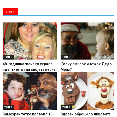
ТОП 5
ТОП 5
ТОП 5
48-годишна жена го украла
Колку е висок и тежок Дедо
идентитетот на својата ќерка
Мраз?
ТОП 5
ТОП 5
Самохран татко посвоил 13-
Здрави оброци со ликовите