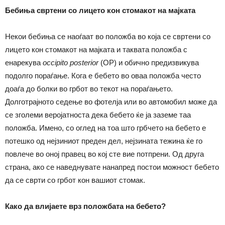
Бебиња свртени со лицето кон стомакот на мајката
Некои бебиња се наоѓаат во положба во која се свртени со
лицето кон стомакот на мајката и таквата положба с
енарекува
occipito posterior
(OP) и обично предизвикува
подолго пораѓање. Кога е бебето во оваа положба често
доаѓа до болки во грбот во текот на пораѓањето.
Долготрајното седење во фотелја или во автомобил може да
се зголеми веројатноста дека бебето ќе ја заземе таа
положба. Имено, со оглед на тоа што грбчето на бебето е
потешко од нејзиниот преден дел, нејзината тежина ќе го
повлече во оној правец во кој сте вие потпрени. Од друга
страна, ако се наведнувате нанапред постои можност бебето
да се сврти со грбот кон вашиот стомак.
Како да влијаете врз положбата на бебето?