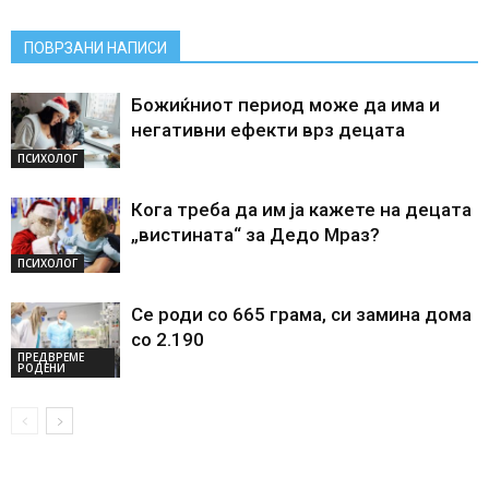
ПОВРЗАНИ НАПИСИ
Божиќниот период може да има и
негативни ефекти врз децата
ПСИХОЛОГ
Кога треба да им ја кажете на децата
„вистината“ за Дедо Мраз?
ПСИХОЛОГ
Се роди со 665 грама, си замина дома
со 2.190
ПРЕДВРЕМЕ
РОДЕНИ