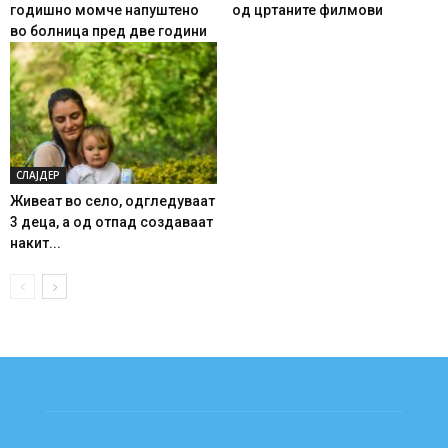
годишно момче напуштено
од цртаните филмови
во болница пред две години
СЛАЈДЕР
Живеат во село, одгледуваат
3 деца, а од отпад создаваат
накит...