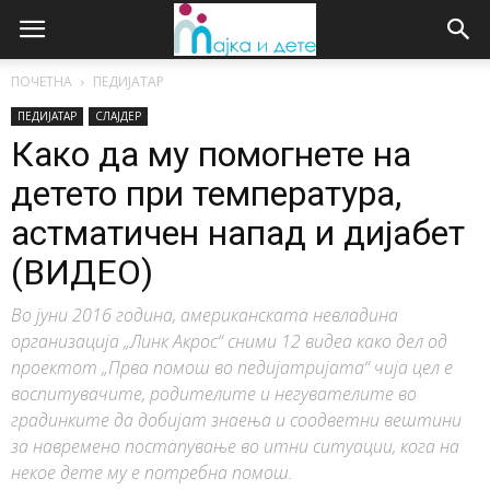
ПОЧЕТНА
ПЕДИЈАТАР
ПЕДИЈАТАР
СЛАЈДЕР
Како да му помогнете на
детето при температура,
астматичен напад и дијабет
(ВИДЕО)
Во јуни 2016 година, американската невладина
организација „Линк Акрос“ сними 12 видеа како дел од
проектот „Прва помош во педијатријата“ чија цел е
воспитувачите, родителите и негувателите во
градинките да добијат знаења и соодветни вештини
за навремено постапување во итни ситуации, кога на
некое дете му е потребна помош.