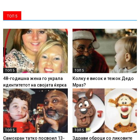
ТОП 5
ТОП 5
ТОП 5
48-годишна жена го украла
Колку е висок и тежок Дедо
идентитетот на својата ќерка
Мраз?
ТОП 5
ТОП 5
Самохран татко посвоил 13-
Здрави оброци со ликовите