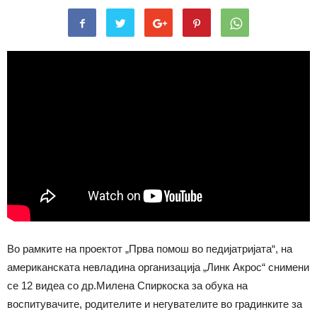
Во рамките на проектот „Прва помош во педијатријата“, на
американската невладина организација „Линк Акрос“ снимени
се 12 видеа со др.Милена Спиркоска за обука на
воспитувачите, родителите и негувателите во градинките за