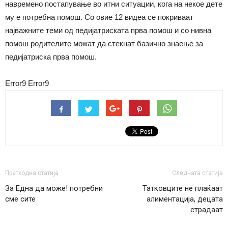
навремено постапување во итни ситуации, кога на некое дете
му е потребна помош. Со овие 12 видеа се покриваат
најважните теми од педијатриската прва помош и со нивна
помош родителите можат да стекнат базично знаење за
педијатриска прва помош.
Error9
Error9
Претходна статија
Следната статија
За Една да може! потребни
Татковците не плаќаат
сме сите
алиментација, децата
страдаат