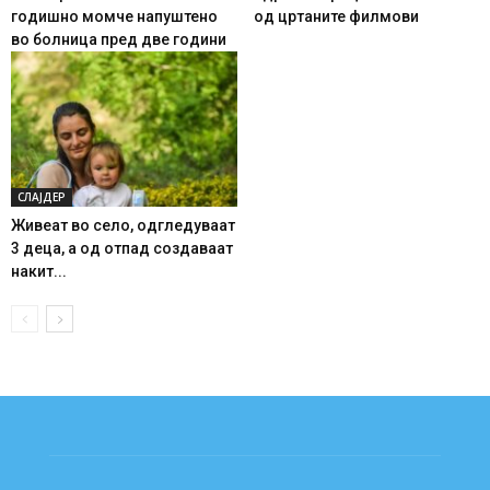
годишно момче напуштено
од цртаните филмови
во болница пред две години
СЛАЈДЕР
Живеат во село, одгледуваат
3 деца, а од отпад создаваат
накит...