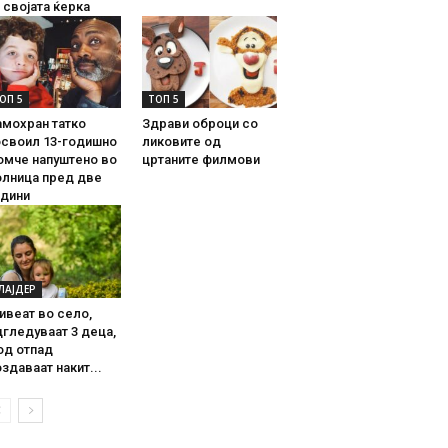
 својата ќерка
ОП 5
ТОП 5
амохран татко
Здрави оброци со
освоил 13-годишно
ликовите од
омче напуштено во
цртаните филмови
олница пред две
одини
ЛАЈДЕР
ивеат во село,
гледуваат 3 деца,
од отпад
здаваат накит...