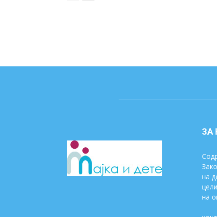
ЗА
Содр
Зако
на д
цели
на о