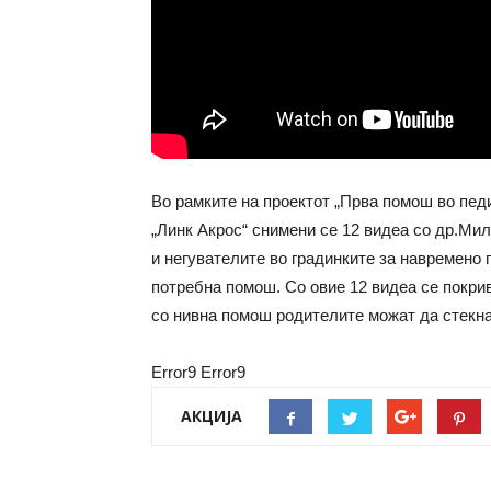
Во рамките на проектот „Прва помош во педи
„Линк Акрос“ снимени се 12 видеа со др.Ми
и негувателите во градинките за навремено 
потребна помош. Со овие 12 видеа се покри
со нивна помош родителите можат да стекна
Error9
Error9
АКЦИЈА