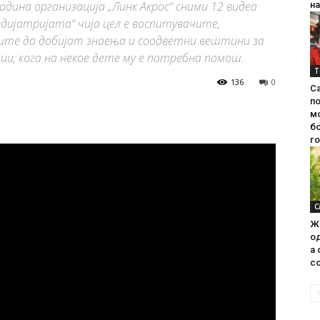
адина организација „Линк Акрос“ сними 12 видеа
на
дијатријата“ чија цел е воспитувачите,
ите да добијат знаења и соодветни вештини за
и, кога на некое дете му е потребна помош.
Т
136
0
С
п
м
б
г
С
Ж
од
а 
со