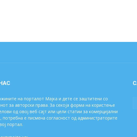
 НАС
С
жините на порталот Мајка и дете се заштитени со
нот за авторски права. За секоја форма на користење
елови од овој веб сајт или цели статии за комерцијални
, потребна е писмена согласност од администраторите
вој портал.