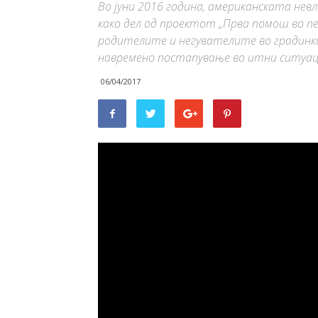
Во јуни 2016 година, американската невл
како дел од проектот „Прва помош во пе
родителите и негувателите во градинк
навремено постапување во итни ситуаци
06/04/2017