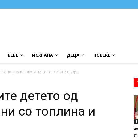
БЕБЕ
ИСХРАНА
ДЕЦА
ПОВЕЌЕ
о од повреди поврзани со топлина и студ?...
ите детето од
ни со топлина и
Т
48
ук