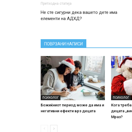
Претходна статија
Не сте сигурни дека вашето дете има
елементи на АДХД?
ПОВРЗАНИ НАПИСИ
ПСИХОЛОГ
ПСИХОЛОГ
Божиќниот период може да има и
Кога треба
негативни ефекти врз децата
децата „ви
Мраз?