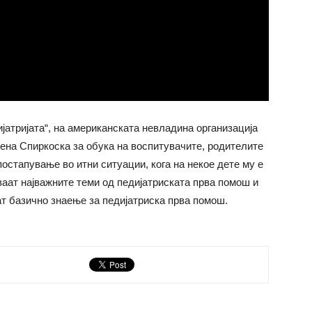
јатријата“, на американската невладина организација
лена Спиркоска за обука на воспитувачите, родителите
постапување во итни ситуации, кога на некое дете му е
ваат најважните теми од педијатриската прва помош и
т базично знаење за педијатриска прва помош.