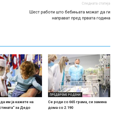
Следната статија
Шест работи што бебињата можат да ги
направат пред првата година
ПРЕДВРЕМЕ РОДЕНИ
 да им ја кажете на
Се роди со 665 грама, си замина
стината“ за Дедо
дома со 2.190