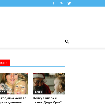
ТОП 5
ОП 5
ТОП 5
-годишна жена го
Колку е висок и
рала идентитетот
тежок Дедо Мраз?