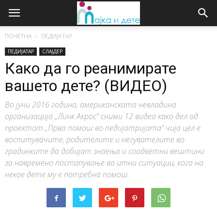
ПОЧЕТНА
ПЕДИЈАТАР
ПЕДИЈАТАР
СЛАЈДЕР
Како да го реанимирате
вашето дете? (ВИДЕО)
Во јуни 2016 година, американската невладина
организација „Линк Акрос“ сними 12 видеа како дел од
проектот „Прва помош во педијатријата“ чија цел е
воспитувачите, родителите и негувателите во
градинките да добијат знаења и соодветни вештини
за навремено постапување во итни ситуации, кога на
некое дете му е потребна помош.