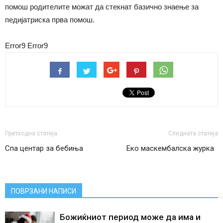
помош родителите можат да стекнат базично знаење за
педијатриска прва помош.
Error9
Error9
Претходна статија
Следната статија
Спа центар за бебиња
Еко маскембалска журка
ПОВРЗАНИ НАПИСИ
Божиќниот период може да има и