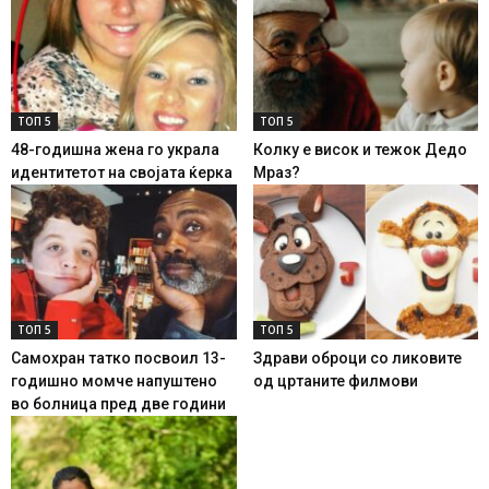
ТОП 5
ТОП 5
48-годишна жена го украла
Колку е висок и тежок Дедо
идентитетот на својата ќерка
Мраз?
ТОП 5
ТОП 5
Самохран татко посвоил 13-
Здрави оброци со ликовите
годишно момче напуштено
од цртаните филмови
во болница пред две години