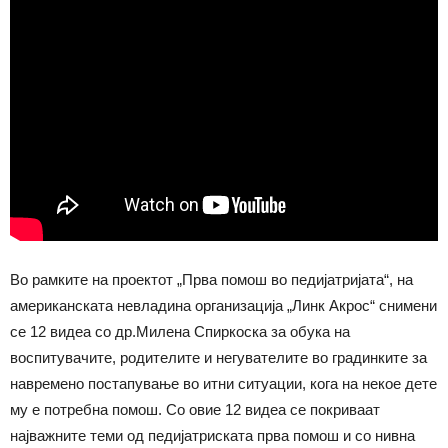
Во рамките на проектот „Прва помош во педијатријата“, на
американската невладина организација „Линк Акрос“ снимени
се 12 видеа со др.Милена Спиркоска за обука на
воспитувачите, родителите и негувателите во градинките за
навремено постапување во итни ситуации, кога на некое дете
му е потребна помош. Со овие 12 видеа се покриваат
најважните теми од педијатриската прва помош и со нивна