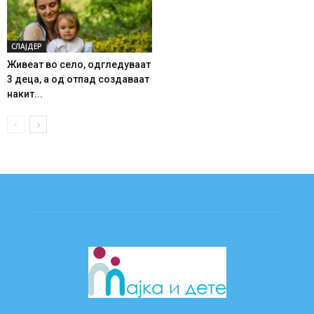
СЛАЈДЕР
Живеат во село, одгледуваат
3 деца, а од отпад создаваат
накит...