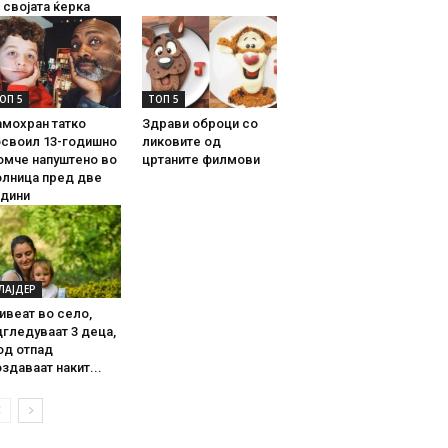
 својата ќерка
ОП 5
ТОП 5
амохран татко
Здрави оброци со
освоил 13-годишно
ликовите од
омче напуштено во
цртаните филмови
олница пред две
одини
ЛАЈДЕР
ивеат во село,
гледуваат 3 деца,
од отпад
здаваат накит...