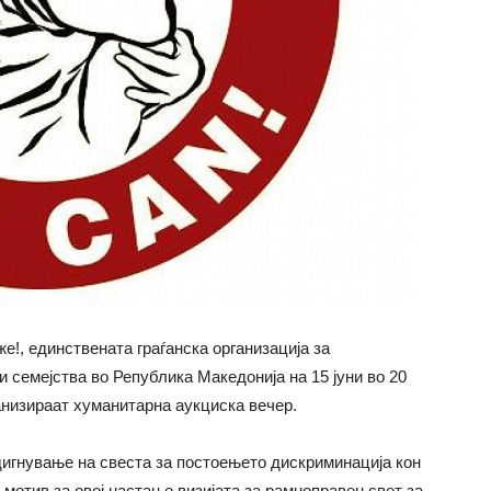
е!, единствената граѓанска организација за
 семејства во Република Македонија на 15 јуни во 20
анизираат хуманитарна аукциска вечер.
дигнување на свеста за постоењето дискриминација кон
мотив за овој настан е визијата за рамноправен свет за