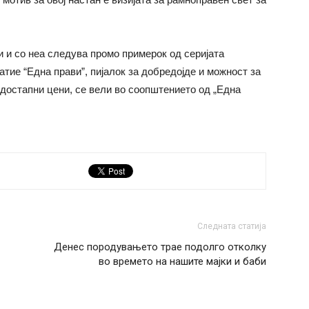
и и со неа следува промо примерок од серијата
атие “Една прави”, пијалок за добредојде и можност за
 достапни цени, се вели во соопштението од „Една
Следната статија
Денес породувањето трае подолго отколку
во времето на нашите мајки и баби