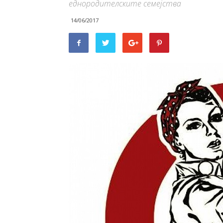
еднородителските семејства
14/06/2017