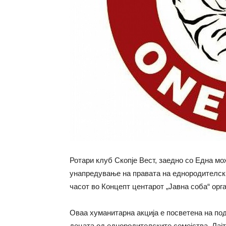
Ротари клуб Скопје Вест, заедно со Една мож
унапредување на правата на еднородителски
часот во Концепт центарот „Јавна соба“ орг
Оваа хуманитарна акција е посветена на по
децата од еднородителските семејства. Лајт 