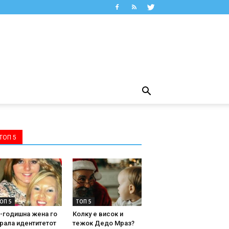
ТОП 5
ОП 5
ТОП 5
-годишна жена го
Колку е висок и
рала идентитетот
тежок Дедо Мраз?