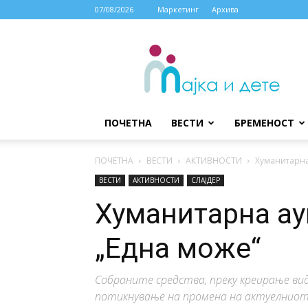
07/08/2026
Маркетинг
Архива
МАЈКА
И
ДЕТЕ
ПОЧЕТНА
ВЕСТИ
БРЕМЕНОСТ
ПОЧЕТНА
ВЕСТИ
АКТИВНОСТИ
Хуманитарна
ВЕСТИ
АКТИВНОСТИ
СЛАЈДЕР
Хуманитарна ау
„Една може“
Собраните средства, преку креирање вид
потикнување на промена на актуелниот