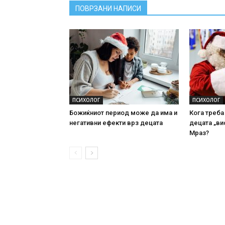
ПОВРЗАНИ НАПИСИ
ПСИХОЛОГ
ПСИХОЛОГ
Божиќниот период може да има и
Кога треба
негативни ефекти врз децата
децата „ви
Мраз?