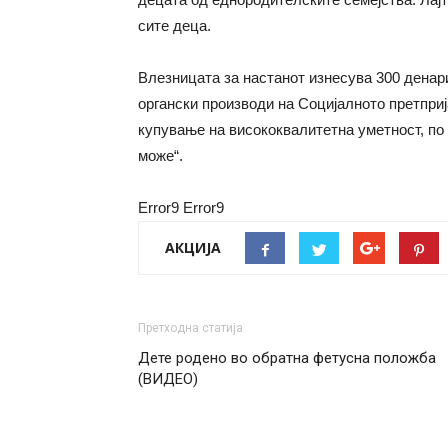
сите деца.
Влезницата за настанот изнесува 300 денар
органски производи на Социјалното претприј
купување на висококвалитетна уметност, по
може“.
Error9
Error9
АКЦИЈА
Претходна статија
Дете родено во обратна фетусна положба
(ВИДЕО)