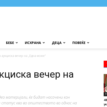
БЕБЕ
ИСХРАНА
ДЕЦА
ПОВЕЌЕ
 аукциска вечер на „Една може“
кциска вечер на
Т
ео материјали, ќе бидат насочени кон
48
 статус кво во општеството во однос на
ук