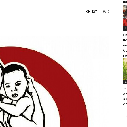
на
127
0
Т
С
п
м
б
г
С
Ж
од
а 
со