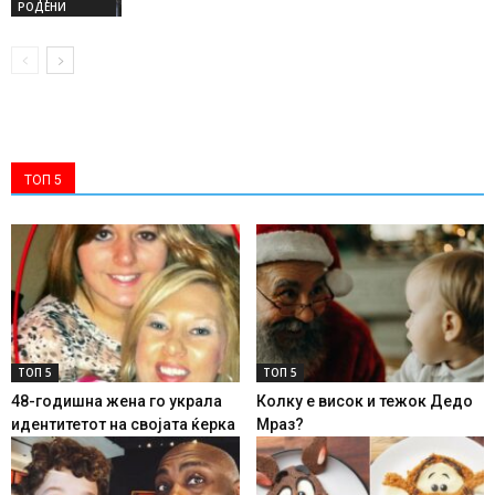
РОДЕНИ
ТОП 5
ТОП 5
ТОП 5
48-годишна жена го украла
Колку е висок и тежок Дедо
идентитетот на својата ќерка
Мраз?