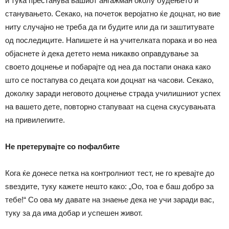
и тука престанува вашиот ангажман околу будењето и
станувањето. Секако, на почеток веројатно ќе доцнат, но вие
ниту случајно не треба да ги будите или да ги заштитувате
од последиците. Напишете ѝ на учителката порака и во неа
објаснете ѝ дека детето нема никакво оправдување за
своето доцнење и побарајте од неа да постапи онака како
што се постапува со децата кои доцнат на часови. Секако,
доколку заради неговото доцнење страда училишниот успех
на вашето дете, повторно стапуваат на сцена скусувањата
на привилегиите.
Не претерувајте со пофалбите
Кога ќе донесе петка на контролниот тест, не го кревајте до
ѕвездите, туку кажете нешто како: „Оо, тоа е баш добро за
тебе!“ Со ова му давате на знаење дека не учи заради вас,
туку за да има добар и успешен живот.