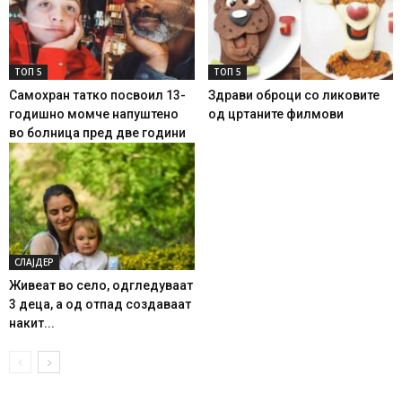
ТОП 5
ТОП 5
Самохран татко посвоил 13-
Здрави оброци со ликовите
годишно момче напуштено
од цртаните филмови
во болница пред две години
СЛАЈДЕР
Живеат во село, одгледуваат
3 деца, а од отпад создаваат
накит...