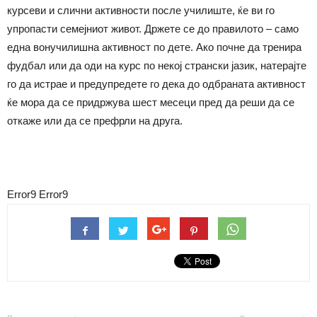
курсеви и слични активности после училиште, ќе ви го
упропасти семејниот живот. Држете се до правилото – само
една вонучилишна активност по дете. Ако почне да тренира
фудбал или да оди на курс по некој странски јазик, натерајте
го да истрае и предупредете го дека до одбраната активност
ќе мора да се придржува шест месеци пред да реши да се
откаже или да се префрли на друга.
Error9
Error9