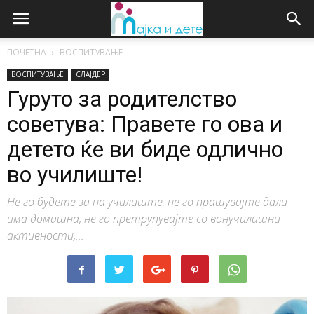
ПОЧЕТНА
ВОСПИТУВАЊЕ
ВОСПИТУВАЊЕ
СЛАЈДЕР
Гуруто за родителство
советува: Правете го ова и
детето ќе ви биде одлично
во училиште!
Не го будете за на училиште, не го прашувајте дали
има домашна, не го претрупувајте со вонучилишни
активности,...