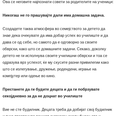
Ова се неговите најпознати совети за родителите на ученици:
Никогаш не го прашувајте дали има домашна задача.
Создадете таква атмосфера во семејството за детето да
знае дека очекувате да има добар успех во училиште и да
дава се од себе, но самото да е одговорно за своите
обврски, како што се домашните задачи. Секако, доколку
детето не ги исполнува своите училишни обврски и тоа се
одразува врз успехот, ќе му скусите разни привилегии како
што се излегување, дружење, родендени, играње на
компјутер или одење во кино.
Престанете да ги будите децата и да ги побрзувате
секојдневно за да не доцнат во училиште
Вие не сте будилник. Децата треба да добијат свој будилник