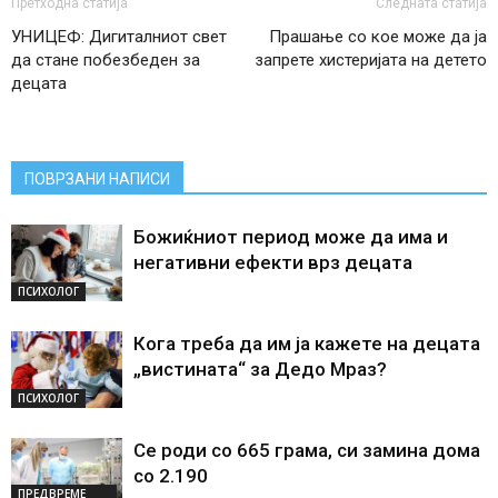
Претходна статија
Следната статија
УНИЦЕФ: Дигиталниот свет
Прашање со кое може да ја
да стане побезбеден за
запрете хистеријата на детето
децата
ПОВРЗАНИ НАПИСИ
Божиќниот период може да има и
негативни ефекти врз децата
ПСИХОЛОГ
Кога треба да им ја кажете на децата
„вистината“ за Дедо Мраз?
ПСИХОЛОГ
Се роди со 665 грама, си замина дома
со 2.190
ПРЕДВРЕМЕ