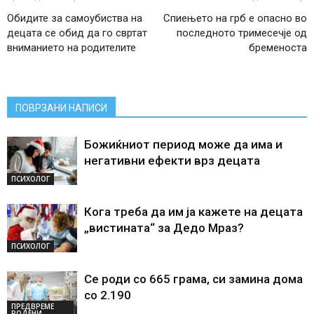
Обидите за самоубиства на
Спиењето на грб e опасно во
децата се обид да го свртат
последното тримесечје од
вниманието на родителите
бременоста
ПОВРЗАНИ НАПИСИ
Божиќниот период може да има и
негативни ефекти врз децата
ПСИХОЛОГ
Кога треба да им ја кажете на децата
„вистината“ за Дедо Мраз?
ПСИХОЛОГ
Се роди со 665 грама, си замина дома
со 2.190
ПРЕДВРЕМЕ
РОДЕНИ