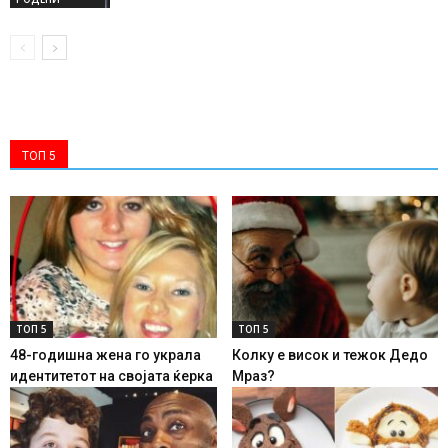
ТОП 5
ТОП 5
ТОП 5
48-годишна жена го украла
Колку е висок и тежок Дедо
идентитетот на својата ќерка
Мраз?