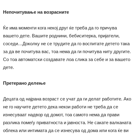
Непочитување на возрасните
Ќе има моменти кога некој друг ќе треба да го причува
вашето дете. Вашите роднини, бебиситерка, пријатели,
соседи…Доколку не се трудите да го воспитате детето така
за да ве почитува вас, тоа нема да ги почитува ниту другите.
Со тоа автоматски создавате лоа слика за себе и за вашето
дете.
Претерано делење
Децата од најрана возраст се учат да ги делат работите. Ако
не го научите детето дека некои работи не треба да се
изнесуваат надвор од домот, тоа самото нема да прави
разлика помеѓу приватноста и јавноста. Не сакате валканата
облека или интимата да се изнесува од дома или кога ќе ви