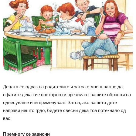
Децата се одраз на родителите и затоа е многу важно да
сфатите дека тие постојано ги преземаат вашите обрасци на
однесување и ги применуваат. Затоа, ако вашето дете
направи нешто грдо, бидете свесни дека тоа потекнало од
вас.
Премногу се зависни