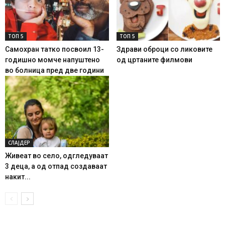
ТОП 5
ТОП 5
Самохран татко посвоил 13-
Здрави оброци со ликовите
годишно момче напуштено
од цртаните филмови
во болница пред две години
СЛАЈДЕР
Живеат во село, одгледуваат
3 деца, а од отпад создаваат
накит...