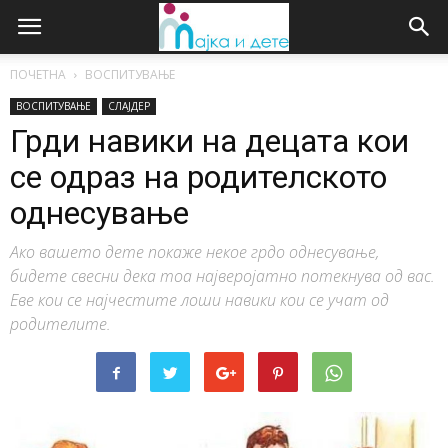
ПОЧЕТНА
ВОСПИТУВАЊЕ
ВОСПИТУВАЊЕ
СЛАЈДЕР
Грди навики на децата кои
се одраз на родителското
однесување
Ако вашето дете покаже некое грдо однесување,
бидете свесни дека тоа најверојатно потекнува од вас.
Еве кои се најчестите лоши навики кои се учат од
родителите.