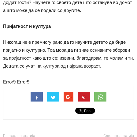
дојдат гости? Научете го своето дете што останува во домот
а што може да се подели со другите.
Пријатност и култура
Никогаш не е премногу рано да го научите детето да биде
пријатно и културно. Тоа мора да ги знае оснивните зборови
за пријатност како што се: извини, благодарам, те молам и тн.
Децата се учат на култура од најрана возраст.
Error9
Error9
Претходна статија
Следната статија