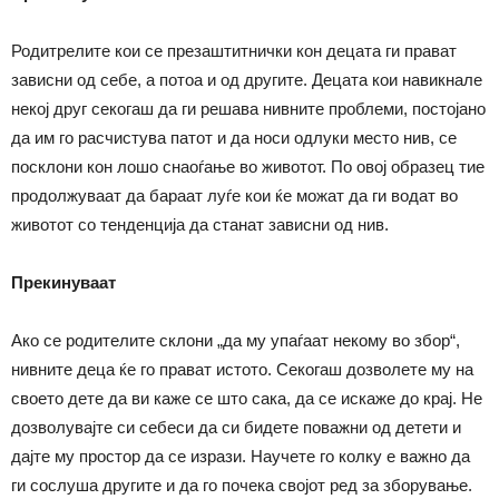
Родитрелите кои се презаштитнички кон децата ги прават
зависни од себе, а потоа и од другите. Децата кои навикнале
некој друг секогаш да ги решава нивните проблеми, постојано
да им го расчистува патот и да носи одлуки место нив, се
посклони кон лошо снаоѓање во животот. По овој образец тие
продолжуваат да бараат луѓе кои ќе можат да ги водат во
животот со тенденција да станат зависни од нив.
Прекинуваат
Ако се родителите склони „да му упаѓаат некому во збор“,
нивните деца ќе го прават истото. Секогаш дозволете му на
своето дете да ви каже се што сака, да се искаже до крај. Не
дозволувајте си себеси да си бидете поважни од детети и
дајте му простор да се изрази. Научете го колку е важно да
ги сослуша другите и да го почека својот ред за зборување.