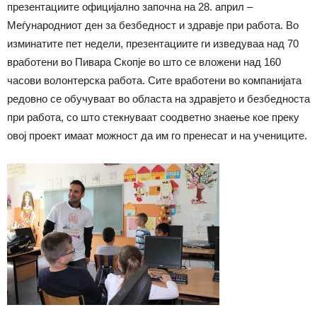
презентациите официјално започна на 28. aприл –
Меѓународниот ден за безбедност и здравје при работа. Во
изминатите пет недели, презентациите ги изведуваа над 70
вработени во Пивара Скопје во што се вложени над 160
часови волонтерска работа. Сите вработени во компанијата
редовно се обучуваат во областа на здравјето и безбедноста
при работа, со што стекнуваат соодветно знаење кое преку
овој проект имаат можност да им го пренесат и на учениците.