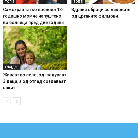
ТОП 5
ТОП 5
Самохран татко посвоил 13-
Здрави оброци со ликовите
годишно момче напуштено
од цртаните филмови
во болница пред две години
СЛАЈДЕР
Живеат во село, одгледуваат
3 деца, а од отпад создаваат
накит...