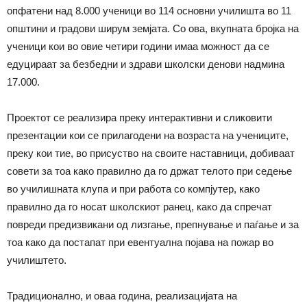
опфатени над 8.000 ученици во 114 основни училишта во 11
општини и градови ширум земјата. Со ова, вкупната бројка на
ученици кои во овие четири години имaа можност да се
едуцираат за безбедни и здрави школски денови надмина
17.000.
Проектот се реализира преку интерактивни и сликовити
презентации кои се прилагодени на возраста на учениците,
преку кои тие, во присуство на своите наставници, добиваат
совети за тоа како правилно да го држат телото при седење
во училишната клупа и при работа со компјутер, како
правилно да го носaт школскиот ранец, како да спречат
повреди предизвикани од лизгање, препнување и паѓање и за
тоа како да постапат при евентуална појава на пожар во
училиштето.
Традиционално, и оваа година, реализацијата на