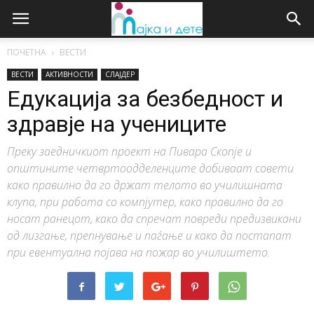
ПОЧЕТНА
ВЕСТИ
ВЕСТИ
АКТИВНОСТИ
СЛАЈДЕР
Едукација за безбедност и
здравје на учениците
Преку заедничкиот проект на Пивара Скопје и
општините четвртоодделенците добиваат совети
како правилно да го држат телото во училишната
клупа, при работа со компјутер, како правилно да го
носaт ранецот, како да спречат повреди предизвикани
од лизгање, препнување и паѓање и како да постапат
при евентуална појава на пожар во училиштето.