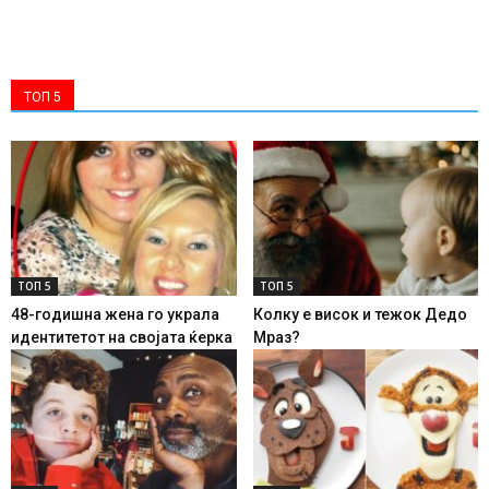
ТОП 5
ТОП 5
ТОП 5
48-годишна жена го украла
Колку е висок и тежок Дедо
идентитетот на својата ќерка
Мраз?