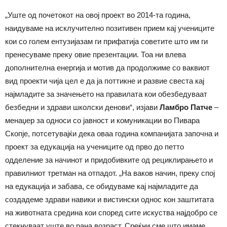
„Уште од почетокот на овој проект во 2014-та година,
наидуваме на исклучително позитивен прием кај учениците
кои со голем ентузијазам ги прифатија советите што им ги
пренесуваме преку овие презентации. Тоа ни влева
дополнителна енергија и мотив да продолжиме со ваквиот
вид проекти чија цел е да ја поттикне и развие свеста кај
најмладите за значењето на правилата кои обезбедуваат
безбедни и здрави школски денови“, изјави
Ламбро Патче
–
менаџер за односи со јавност и комуникации во Пивара
Скопје, потсетувајќи дека оваа година компанијата започна и
проект за едукација на учениците од прво до петто
одделение за начинот и придобивките од рециклирањето и
правилниот третман на отпадот. „На ваков начин, преку спој
на едукација и забава, се обидуваме кај најмладите да
создадеме здрави навики и вистински однос кон заштитата
на животната средина кои според сите искуства најдобро се
стекнуваат уште во рана возраст. Среќни сме што имаме