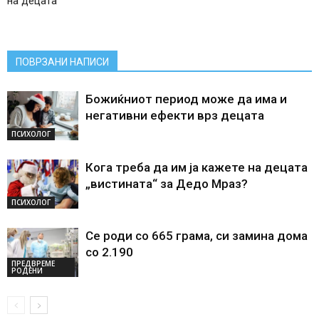
на децата
ПОВРЗАНИ НАПИСИ
Божиќниот период може да има и
негативни ефекти врз децата
ПСИХОЛОГ
Кога треба да им ја кажете на децата
„вистината“ за Дедо Мраз?
ПСИХОЛОГ
Се роди со 665 грама, си замина дома
со 2.190
ПРЕДВРЕМЕ
РОДЕНИ