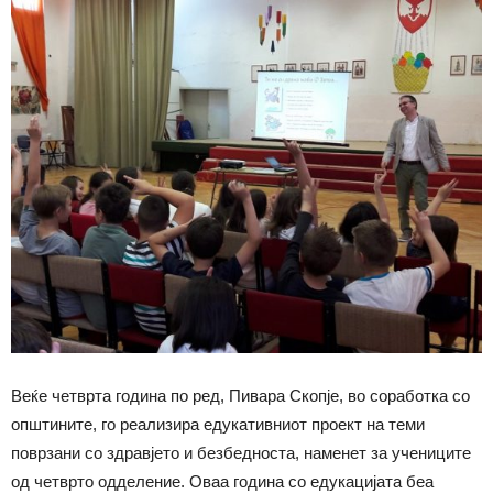
Веќе четврта година по ред, Пивара Скопје, во соработка со
општините, го реализира едукативниот проект на теми
поврзaни со здравјето и безбедноста, наменет за учениците
од четврто одделение. Оваа година со едукацијата беа