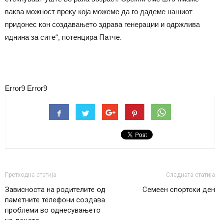
ваква можност преку која можеме да го дадеме нашиот
придонес кон создавањето здрава генерации и одржлива
иднина за сите“, потенцира Патче.
Error9
Error9
Претходна статија
Следната статија
Зависноста на родителите од
Семеен спортски ден
паметните телефони создава
проблеми во однесувањето